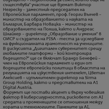
бъдещето – подготовка за свят, който още не
съществува“ участие ще вземат Виктор
Негреску – заместник-председател на
Европейския парламент, проф. Георги Вълчев –
министър на образованието и науката на
България, Барбара Новацка – министър на
образованието на Полша, както и Андреас
Шлайхер – директор „Образование и умения“ в
ОИСР и създател на PISA - теста за изследване
на функционалната грамотност на учениците.
В дискусията „Дигитален суверенитет срещу
глобалните платформи – кой контролира
бъдещето?“ ще се включат Брандо Бенефей –
член на Европейския парламент и един от
водещите европейски политици в областта на
регулацията на изкуствения интелект, Цветан
Алексиев – изпълнителен директор на Sirma
Group Holding, както и представители на A1
Digital Austria.
Форумът ще постави акцент и върху човешкия
фактор в киберсигурността, рисковете от AI
средата и променящите се отношения между
хората и технологиите. Панелите за AI,