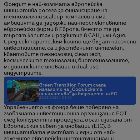
Фондът е най-голямата европейска
инициатива досега за финансиране на
технологични scaleup компании и има
амбицията да задържи най-перспективните
европейски фирми в Европа, вместо те да
търсят капитал и развитие в САЩ или Азия.
Сред секторите, към които ще бъдат насочени
инвестициите, са изкуственият интелект,
квантовите технологии, clean tech,
космическите технологии, биотехнологиите,
медицинските иновации и dual-use
индустриите.
Green Transition Forum слага
началото на „Софийската
инициатива“ за бъдещето на ЕС
26.05.2026 / 08:46
Управлението на фонда беше поверено на
глобалната инвестиционна организация EQT
след конкурентна процедура, организирана от
Европейския съвет за иновации (EIC). В
инициативата участват и едни от най-
големите европейски институционални