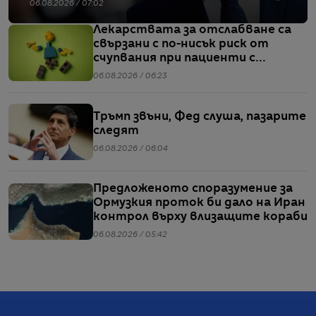
06.08.2026 / 07:02
Лекарствата за отслабване са
свързани с по-нисък риск от
счупвания при пациенти с
диабет, сочи проучване
06.08.2026 / 06:23
Тръмп звъни, Фед слуша, пазарите
следят
06.08.2026 / 06:04
Предложеното споразумение за
Ормузкия проток би дало на Иран
контрол върху влизащите кораби
06.08.2026 / 05:42