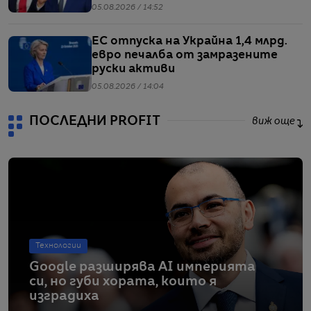
05.08.2026 / 14:52
ЕС отпуска на Украйна 1,4 млрд.
евро печалба от замразените
руски активи
05.08.2026 / 14:04
ПОСЛЕДНИ PROFIT
виж още
Технологии
Google разширява AI империята
си, но губи хората, които я
изградиха