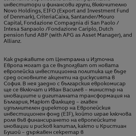
инвеститори и финансови групи, включително
Novo Holdings, EIFO (Export and Investment Fund
of Denmark), CriteriaCaixa, Santander/Mouro
Capital, Fondazione Compagnia di San Paolo /
Intesa Sanpaolo /Fondazione Cariplo, Dutch
pension fund ABP (with APG as Asset Manager), and
Allianz.
Как държавите от Централна и Източна
Европа могат да се възползват от новата
европейска инвестиционна политика ще бъде
сред основните акценти на дискусията в
София. В нея заедно с българския еврокомисар
ще се включат и Иван Василев – министър на
иновациите и дигиталната трансформация на
България, Марют Фалкщед – главен
изпълнителен директор на Европейския
инвестиционен фонд (EIF), който играе ключова
роля във финансирането на европейските
иновации и рисков капитал, както и Кристиан
Бушой – държавен секретар в