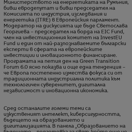
Министерството на енергетиката на Румъния,
бивш евродепутат и бивш председател на
Комисията по индустрия, изследвания и
енергетика (ITRE) в Европейския парламент.
Модератор на дискусията ще бъде Светослава
Георгиева – председател на борда на EIC Fund,
член на инвестиционния комитет на InvestEU
Fund и един от най-разпознаваемите български
експерти в сферата на европейските
инвестиции и иновационното финансиране.
Програмата на петия ден на Green Transition
Forum 6.0 ясно показва и още една тенденция –
че Европа постепенно измества фокуса си от
традиционната индустриална политика към
технологичен суверенитет, дигитална
независимост и иновационна икономика.
Сред останалите големи теми са
изкуственият интелект, киберсигурността,
бъдещето на образованието и
дигитализацията. В панела „Образованието на