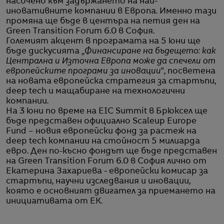
насочено към задържането на най-
иновативните компании в Европа. Именно тази
промяна ще бъде в центъра на петия ден на
Green Transition Forum 6.0 в София.
Големият акцент в програмата на 5 юни ще
бъде дискусията „
Финансиране на бъдещето: как
Централна и Източна Европа може да спечели от
европейските програми за иновации
“, посветена
на новата европейска стратегия за стартъпи,
deep tech и мащабиране на технологични
компании.
На 3 юни по време на EIC Summit в Брюксел ще
бъде представен официално Scaleup Europe
Fund – новия европейски фонд за растеж на
deep tech компании на стойност 5 милиарда
евро. Ден по-късно фондът ще бъде представен
на Green Transition Forum 6.0 в София лично от
Екатерина Захариева - европейски комисар за
стартъпи, научни изследвания и иновации,
която е основният двигател за приемането на
инициативата от ЕК.