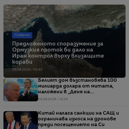
Глобално
Предложеното споразумение за
Ормузкия проток би дало на
Иран контрол върху влизащите
кораби
06.08.2026 / 05:42
Белият дом възстановява 100
милиарда долара от митата,
наложени в „Деня на
освобождението“
05.08.2026 / 15:24
Китай налага санкции на САЩ и
ограничава износа на дронове
преди посещението на Си