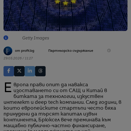
Getty Images
от profit.bg
Партньорско съдържание
29.05.2026 / 11:27
Европа прави опит да навакса
изоставането си от САЩ и Китай в
битката за технологии, изкуствен
интелект и deep tech компании. След години, в
които европейските стартъпи често бяха
принудени да търсят капитал извън
континента, Брюксел вече преминава към
мащабно публично-частно финансиране,