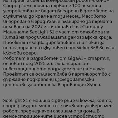
на първия в света комерсиален робот-иконом.
Според компанията първите 100 пилотни
устройства ще бъдат внедрени в домовете на
служители до края на този месец. Масовото
внедряване в град Ухан е планирано за първата
половина на 2027 г., съобщава Fast Company.
Машината SeeLight S1 е част от отговора на
Китай на продължаващата демографска криза.
Проектът следва директивата на Пекин за
интегриране на изкуствен интелект във всички
ключови сфери.
Роботът е разработен от GigaAI – стартъп,
основан през 2025 г. и финансиран от
инвестиционното подразделение на Huawei.
Проектът се осъществява в партньорство с
държавно подкрепени изследователски
центрове за роботика в провинция Хубей.
SeeLight S1 е машина с две ръце и колела, която,
според създателите си, е първият универсален
робот, предназначен специално за дома. В
демонстрационните видеа устройството