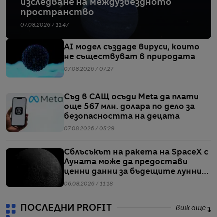
изследване на междузвездното
пространство
07.08.2026 / 11:47
AI модел създаде вируси, които
не съществуват в природата
07.08.2026 / 07:27
Съд в САЩ осъди Meta да плати
още 567 млн. долара по дело за
безопасността на децата
07.08.2026 / 05:29
Сблъсъкът на ракета на SpaceX с
Луната може да предостави
ценни данни за бъдещите лунни
мисии
06.08.2026 / 11:18
ПОСЛЕДНИ PROFIT
виж още