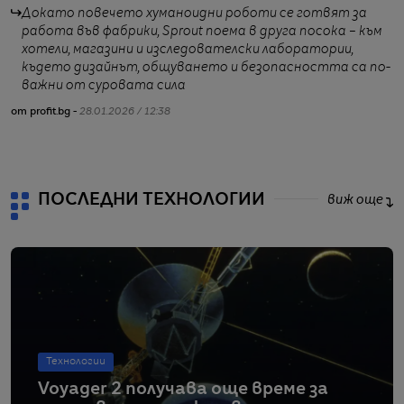
м
Докато повечето хуманоидни роботи се готвят за
работа във фабрики, Sprout поема в друга посока – към
хотели, магазини и изследователски лаборатории,
където дизайнът, общуването и безопасността са по-
важни от суровата сила
от profit.bg -
28.01.2026 / 12:38
от
ПОСЛЕДНИ ТЕХНОЛОГИИ
виж още
Технологии
Voyager 2 получава още време за