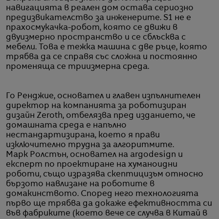
навигацията в реален дом остава сериозно
предизвикателство за инженерите. S1 не е
прахосмукачка-робот, която се движи в
двуизмерно пространство и се сблъсква с
мебели. Това е тежка машина с две ръце, която
трябва да се справя със сложна и постоянно
променяща се триизмерна среда.
Го Ренджие, основател и главен изпълнителен
директор на компанията за роботизиран
дизайн Zeroth, отбелязва пред изданието, че
домашната среда е напълно
нестандартизирана, което я прави
изключително трудна за алгоритмите.
Марк Ролстън, основател на argodesign и
експерт по проектиране на хуманоидни
роботи, също изразява скептицизъм относно
бързото навлизане на роботите в
домакинството. Според него технологията
първо ще трябва да докаже ефективността си
във фабриките (което вече се случва в Китай в