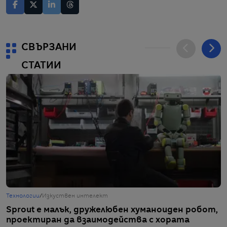
СВЪРЗАНИ
СТАТИИ
Технологии
/
Изкуствен интелект
Т
Sprout е малък, дружелюбен хуманоиден робот,
T
проектиран да взаимодейства с хората
к