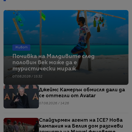
Живот
Почивка на Малдивите след
половин век може да е
туристически мираж
07.08.2026 / 15:32
Джеймс Камерън обмисля дали да
се оттегли от Avatar
07.08.2026 / 14:26
Спайдърмен агент на ICE? Нова
кампания на Белия дом разгневи