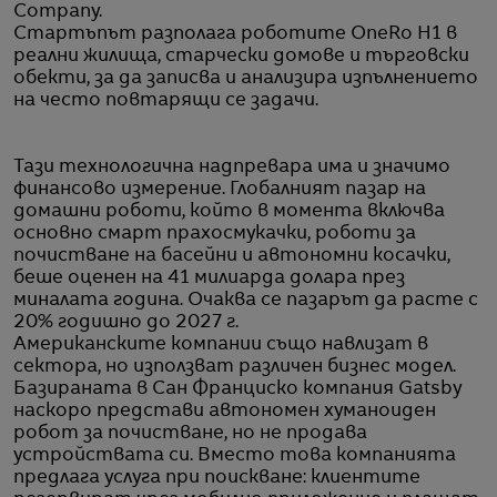
Company.
Стартъпът разполага роботите OneRo H1 в
реални жилища, старчески домове и търговски
обекти, за да записва и анализира изпълнението
на често повтарящи се задачи.
Тази технологична надпревара има и значимо
финансово измерение. Глобалният пазар на
домашни роботи, който в момента включва
основно смарт прахосмукачки, роботи за
почистване на басейни и автономни косачки,
беше оценен на 41 милиарда долара през
миналата година. Очаква се пазарът да расте с
20% годишно до 2027 г.
Американските компании също навлизат в
сектора, но използват различен бизнес модел.
Базираната в Сан Франциско компания Gatsby
наскоро представи автономен хуманоиден
робот за почистване, но не продава
устройствата си. Вместо това компанията
предлага услуга при поискване: клиентите