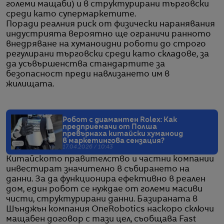
големи мащаби) и в структурирани търговски
среди като супермаркетите.
Поради реалния риск от физически наранявания
индустрията вероятно ще ограничи ранното
внедряване на хуманоидни роботи до строго
регулирани търговски среди като складове, за
да усъвършенства стандартите за
безопасност преди навлизането им в
жилищата.
Робот с диамантен Rolex: Как
предприемачи от Полша
превърнаха китайски хуманоид
в маркетингова сензация?
17.04.2026 / 10:43
Китайското правителство и частни компании
инвестират значително в събирането на
данни. За да функционира ефективно в реален
дом, един робот се нуждае от големи масиви
чисти, структурирани данни. Базираната в
Шънджън компания OneRobotics наскоро сключи
мащабен договор с тази цел, съобщава Fast