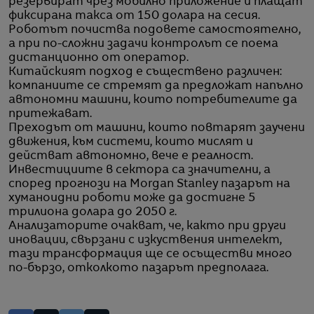
резервират чрез мобилно приложение и плащат
фиксирана такса от 150 долара на сесия.
Роботът почиства подовете самостоятелно,
а при по-сложни задачи контролът се поема
дистанционно от оператор.
Китайският подход е съществено различен:
компаниите се стремят да предложат напълно
автономни машини, които потребителите да
притежават.
Преходът от машини, които повтарят заучени
движения, към системи, които мислят и
действат автономно, вече е реалност.
Инвестициите в сектора са значителни, а
според прогнози на Morgan Stanley пазарът на
хуманоидни роботи може да достигне 5
трилиона долара до 2050 г.
Анализаторите очакват, че, както при други
иновации, свързани с изкуствения интелект,
тази трансформация ще се осъществи много
по-бързо, отколкото пазарът предполага.