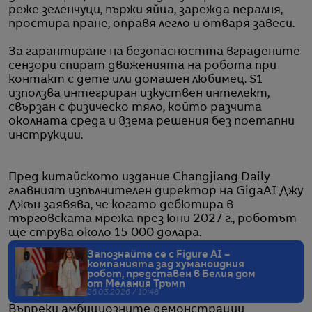
реже зеленчуци, пържи яйца, зарежда пералня,
простира пране, оправя легло и отваря завеси.
За гарантиране на безопасността вградените
сензори спират движенията на робота при
контакт с дете или домашен любимец. S1
използва интегриран изкуствен интелект,
свързан с физическо тяло, който разчита
околната среда и взема решения без поетапни
инструкции.
Пред китайското издание Changjiang Daily
главният изпълнителен директор на GigaAI Джу
Джън заявява, че когато дебютира в
търговската мрежа през юни 2027 г., роботът
ще струва около 15 000 долара.
Запознайте се с Figure AI –
компанията зад хуманоидния
робот, представен в Белия дом
от Мелания Тръмп
26.03.2026 / 10:48
Въпреки амбициозните демонстрации