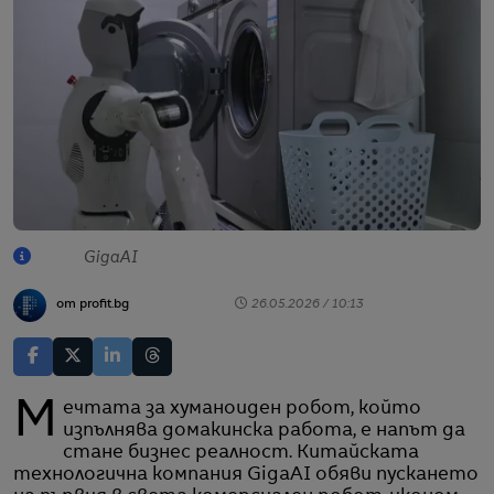
GigaAI
от profit.bg
26.05.2026 / 10:13
Мечтата за хуманоиден робот, който
изпълнява домакинска работа, е напът да
стане бизнес реалност. Китайската
технологична компания GigaAI обяви пускането