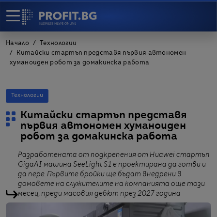
Начало
Технологии
Китайски стартъп представя първия автономен
хуманоиден робот за домакинска работа
Технологии
Китайски стартъп представя
първия автономен хуманоиден
робот за домакинска работа
Разработената от подкрепения от Huawei стартъп
GigaAI машина SeeLight S1 е проектирана да готви и
да пере. Първите бройки ще бъдат внедрени в
домовете на служителите на компанията още този
месец, преди масовия дебют през 2027 година