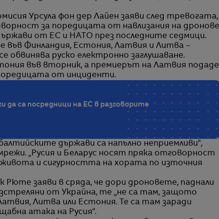
исия Урсула фон дер Лайен заяви след тревогата,
говорност за поредицата от навлизания на дронов
ържави от ЕС и НАТО през последните седмици.
е във Финландия, Естония, Латвия и Литва –
 се обвинява руско електронно заглушаване.
тония във вторник, а премиерът на Латвия подаде
поредицата от инциденти.
и да са посредници на ЕС в разговорите
 балтийските държави са напълно неприемливи“,
мрежи. „Русия и Беларус носят пряка отговорност
живота и сигурността на хората по източния
 Рюте заяви в сряда, че дори дроновете, паднали
изстреляни от Украйна, те „не са там, защото
Латвия, Литва или Естония. Те са там заради
щабна атака на Русия“.