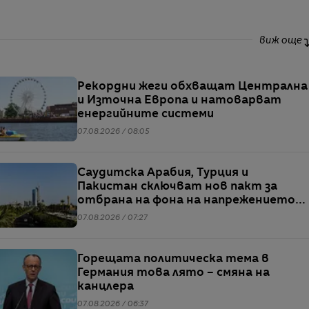
виж още
Рекордни жеги обхващат Централна
и Източна Европа и натоварват
енергийните системи
07.08.2026 / 08:05
Саудитска Арабия, Турция и
Пакистан сключват нов пакт за
отбрана на фона на напрежението
между САЩ и Иран
07.08.2026 / 07:27
Горещата политическа тема в
Германия това лято – смяна на
канцлера
07.08.2026 / 06:37