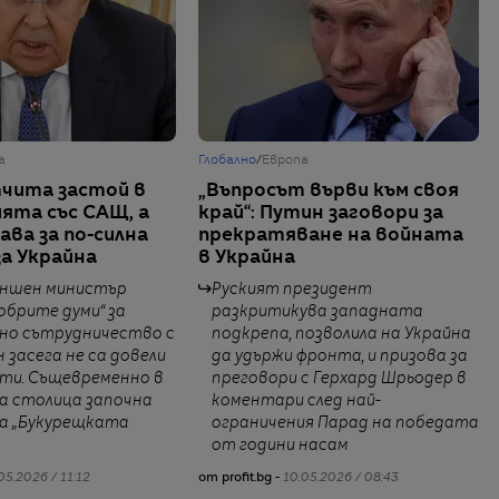
а
Глобално
/
Европа
чита застой в
„Въпросът върви към своя
та със САЩ, а
край“: Путин заговори за
ава за по-силна
прекратяване на войната
за Украйна
в Украйна
ъншен министър
Руският президент
добрите думи“ за
разкритикува западната
но сътрудничество с
подкрепа, позволила на Украйна
засега не са довели
да удържи фронта, и призова за
ти. Същевременно в
преговори с Герхард Шрьодер в
а столица започна
коментари след най-
а „Букурещката
ограничения Парад на победата
от години насам
05.2026 / 11:12
от profit.bg -
10.05.2026 / 08:43