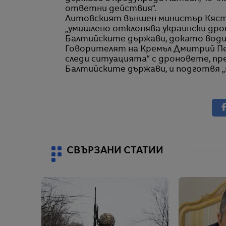
ответни действия“.
Литовският външен министър Кясту
„умишлено отклонява украински др
Балтийските държави, докато води
Говорителят на Кремъл Дмитрий Пес
следи ситуацията“ с дроновете, п
Балтийските държави, и подготвя 
СВЪРЗАНИ СТАТИИ