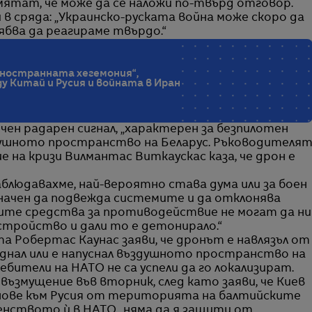
мятат, че може да се наложи по-твърд отговор.
 в сряда: „Украинско-руската война може скоро да
ябва да реагираме твърдо.“
дностранната хегемония“,
 Китай и Русия и войната в Иран
чен радарен сигнал, „характерен за безпилотен
душното пространство на Беларус. Ръководителя
е на кризи Вилмантас Виткаускас каза, че дрон е
блюдавахме, най-вероятно става дума или за боен
значен да подвежда системите и да отклонява
нните средства за противодействие не могат да ни
стройство и дали то е детонирало.“
 Робертас Каунас заяви, че дронът е навлязъл от
паднал или е напуснал въздушното пространство на
бители на НАТО не са успели да го локализират.
възмущение във вторник, след като заяви, че Киев
онове към Русия от територията на балтийските
ленството ѝ в НАТО „няма да я защити от