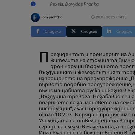
Pexels, Dovydas Pranka
от profit.bg
20.05.2026 / 14:15
Сподели
Сподели
Сподели
Президентът и премиерът на Литва бяха спешно евакуирани в подземни бункери, а
жителите на столицата Вилнюс
дрон наруши въздушното прос
Въздушният и железопътният трафик
изпращането на предупреждение „П
първото подобно предупреждение, 
пълномащабната руска инвазия в Укр
„Въздушна тревога! Незабавно се н
погрижете се за членовете на семе
инструкции“, гласи предупреждени
около 10:20 ч. в сряда и продължило 
Училищата са отвели децата в опр
сгради са слезли в мазетата, а пр
Инга Ругинене са били отведени в б