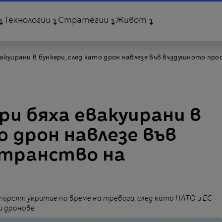
Технологии
Стратегии
Живот
акуирани в бункери, след като дрон навлезе във въздушното п
и бяха евакуирани в
о дрон навлезе във
транство на
ърсят укритие по време на тревога, след като НАТО и ЕС
и дронове