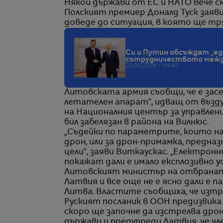
Някои държави от ЕС и НАТО вече с
Полският премиер Доналд Туск заяви
доведе до ситуация, в която ще тр
Си и Путин обсъждат „е
сътрудничеството между
20.05.2026 / 04:40
Литовската армия съобщи, че е засе
летателен апарат“, идващ от въз
на Националния център за управлени
бил забелязан в района на Вилнюс.
„Съдейки по параметрите, които на
дрон, или за дрон-примамка, предна
цели“, заяви Виткаускас. „Електро
покажат дали е имало експлозивно у
Литовският министър на отбраната
Латвия и все още не е ясно дали е 
Литва. Властите съобщиха, че изтре
Руският посланик в ООН предизвика 
скоро ще започне да изстрелва др
държави и предупреди Латвия, че ч