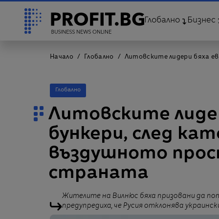
Глобално
Бизнес
Начало
Глобално
Литовските лидери бяха ев
Глобално
Литовските лидер
бункери, след кат
въздушното прос
страната
Жителите на Вилнюс бяха призовани да пот
предупредиха, че Русия отклонява украинск