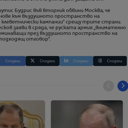
тис Будрис във вторник обвини Москва, че
онове към въздушното пространство на
 клеветнически кампании“ срещу трите страни.
ков заяви в сряда, че руската армия „внимателно
реминаващи през въздушното пространство на
„подходящ отговор“.
Сподели
Сподели
Сподели
Сподели