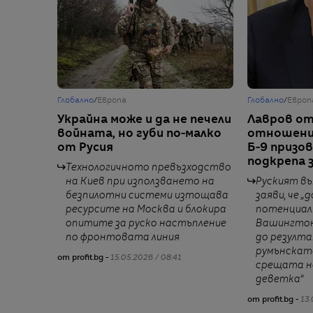
Глобално
/
Европа
Глобално
/
Европ
Украйна може и да не печели
Лавров от
войната, но губи по-малко
отношения
от Русия
Б-9 призов
подкрепа 
Технологичното превъзходство
на Киев при използването на
Руският в
безпилотни системи изтощава
заяви, че „
ресурсите на Москва и блокира
потенциал
опитите за руско настъпление
Вашингтон 
по фронтовата линия
до резулта
румънскат
от profit.bg -
15.05.2026 / 08:41
срещата н
деветка“
от profit.bg -
13.