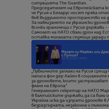
ситуацията The Guardian.
Председателят на Европейската ком
че Русия и Беларус носят пряка от
във въздушното пространство на д
За навлизането на украински дронов
всички граничещи с Русия държави –
Самолет на НАТО свали дрон над Ес
оставка миналата седмица заради 
Могат ли Меркел или Драг
с Путин?
20.05.2026 / 09:05
„Публичните заплахи на Русия срещу
написа фон дер Лайен в социалните 
за дроновете, които застрашават 
фланг на Европа.“
Генералният секретар на НАТО Марк
в балтийските държави, да са били 
Украйна иска да изпрати дронове в 
безразсъдната, незаконна и пълнома