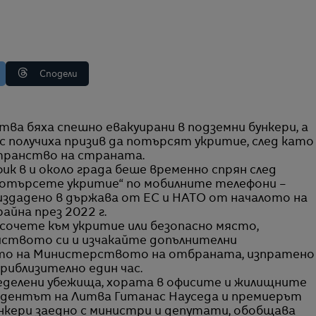
Сподели
 получиха призив да потърсят укритие, след като
транство на страната.
 в и около града беше временно спрян след
отърсете укритие“ по мобилните телефони –
издадено в държава от ЕС и НАТО от началото на
айна през 2022 г.
асочете към укритие или безопасно място,
йството си и изчакайте допълнителни
ето на Министерството на отбраната, изпратено
приблизително един час.
еделени убежища, хората в офисите и жилищните
езидентът на Литва Гитанас Науседа и премиерът
ункери заедно с министри и депутати, обобщава