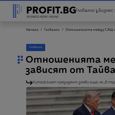
Глобално
Бизнес
Начало
Глобално
Отношенията между САЩ и 
Глобално
Отношенията ме
зависят от Тайван
Китайският президент заяви още, че „в тъ