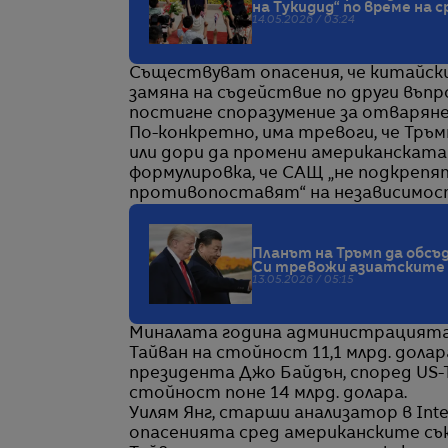
на Тукидид“ по време на 
14.05.2026 / 03:24
Съществуват опасения, че китайски
замяна на съдействие по други въпр
постигне споразумение за отваряне
По-конкретно, има тревоги, че Тръ
или дори да промени американскат
формулировка, че САЩ „не подкрепят
противопоставят“ на независимос
Планът на Тръмп да обсъ
Си тревожи азиатските
13.05.2026 / 05:15
Миналата година администрацията 
Тайван на стойност 11,1 млрд. долар
президента Джо Байдън, според US-T
стойност поне 14 млрд. долара.
Уилям Янг, старши анализатор в Inter
опасенията сред американските съ