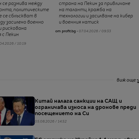
 се размива между
страна на Пекин за привличане
ронта, политическите
на таланти, кражба на
е се сблъскват в
технологии и засилване на кибер
ду засилено военно
и военния натиск
и рискована
от profit.bg -
07.04.2026 / 09:33
 с Пекин
04.2026 / 10:19
виж още
Китай налага санкции на САЩ и
ограничава износа на дронове преди
посещението на Си
05.08.2026 / 14:52