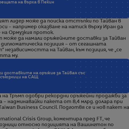
срещата на върха в Пекин
ят лидер може да поиска отстъпки по Тайван в
оси – например оказване на натиск върху Иран да
 на Ормузкия проток.
мп може да намали оръжейните доставки за Тайван
а дипломатическа позиция – от сегашната
“ независимостта на Тайван, към позиция, че „се
тта му.
ди доставките на оръжие за Тайван със
 съюзници на САЩ
на Тръмп одобри рекордни оръжейни продажби за
а – надминавайки пакета от 8,4 млрд. долара при
aiwan Business Council. Подготвя се и нов пакет н
national Crisis Group, коментира пред FT, че
юзници относно позицията на Вашингтон по