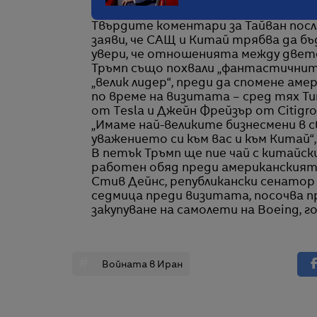
Твърдите коментари за Тайван после
заяви, че САЩ и Китай трябва да бъ
увери, че отношенията между двете
Тръмп също похвали „фантастичнит
„велик лидер“, преди да спомене ам
по време на визитата – сред тях Тим
от Tesla и Джейн Фрейзър от Citigro
„Имаме най-великите бизнесмени в с
уважението си към вас и към Китай“,
В петък Тръмп ще пие чай с китайс
работен обяд преди американският
Стив Дейнс, републикански сенато
седмица преди визитата, посочва пр
закупуване на самолети на Boeing, г
#
Войната в Иран