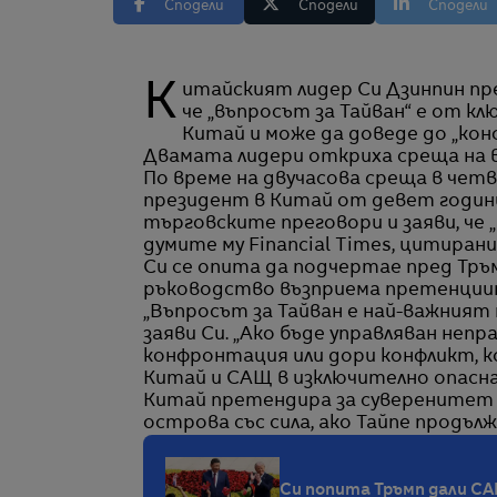
Сподели
Сподели
Сподели
Китайският лидер Си Дзинпин предупреди американският президент Доналд Тръмп,
че „въпросът за Тайван“ е от 
Китай и може да доведе до „конф
Двамата лидери откриха среща на въ
По време на двучасова среща в чет
президент в Китай от девет години
търговските преговори и заяви, че
думите му Financial Times, цитиран
Си се опита да подчертае пред Тръ
ръководство възприема претенциит
„Въпросът за Тайван е най-важният
заяви Си. „Ако бъде управляван неп
конфронтация или дори конфликт, 
Китай и САЩ в изключително опасна
Китай претендира за суверенитет н
острова със сила, ако Тайпе продъл
Си попита Тръмп дали СА