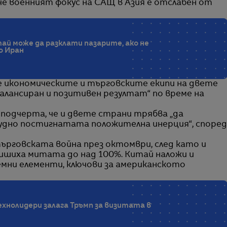
 че военният фокус на САЩ в Азия е отслабен от
ай може да разклати пазарите, ако не
о Иран
 че икономическите и търговските екипи на двете
алансиран и позитивен резултат“ по време на
 подчерта, че и двете страни трябва „да
рудно постигнатата положителна инерция“, според
търговската война през октомври, след като и
ишиха митата до над 100%. Китай наложи и
земни елементи, ключови за американското
 технолидери залага Тръмп за визитата в