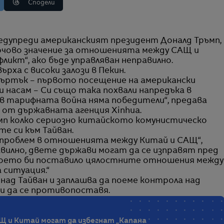
Сподели
ключово значение за отношенията между САЩ и
ликт“, ако бъде управляван неправилно.
рха с високи залози в Пекин.
въртък – първото посещение на американски
 насам – Си също така похвали напредъка в
 „в тарифната война няма победители“, предава
и от държавната агенция Xinhua.
мп колко сериозно китайското комунистическо
е си към Тайван.
 проблем в отношенията между Китай и САЩ“,
равилно, двете държави могат да се изправят пред
което би поставило цялостните отношения между
 ситуация.“
ад Тайван и заплашва да поеме контрола над
жи да се противопоставя.
Щ и Китай могат да избегнат „Капана