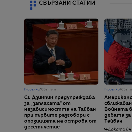
СВЪРЗАНИ СТАТИИ
Глобално
/
Светът
Глобално
/
Свет
Си Дзинпин предупреждава
Американс
за „заплахата“ от
сближаван
независимостта на Тайван
Войната в
при първите разговори с
дебата за
опозицията на острова от
Тайван
десетилетие
Докато вн