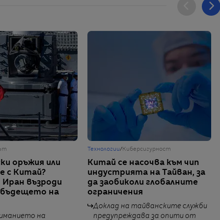
ът
Технологии
/
Киберсигурност
ки оръжия или
Китай се насочва към чип
е с Китай?
индустрията на Тайван, за
 Иран възроди
да заобиколи глобалните
 бъдещето на
ограничения
Доклад на тайванските служби
иманието на
предупреждава за опити от