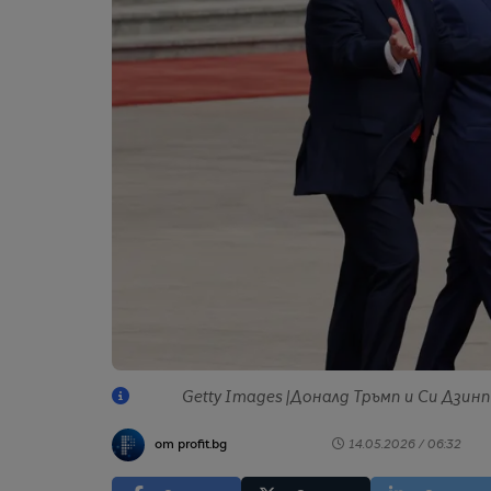
Getty Images |Доналд Тръмп и Си Дзинпи
от profit.bg
14.05.2026 / 06:32