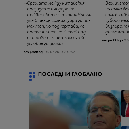
Срещата между китайския
Вашингтон
президент и лидера на
няколко ф
тайванската опозиция Чън Ли-
сили в Тайп
уън в Пекин сигнализира за по-
избора меж
мек тон, но подчертава, че
възпиране 
претенциите на Китай над
дипломация
острова остават ключово
от profit.bg -
07.
условие за диалог
от profit.bg -
10.04.2026 / 12:52
ПОСЛЕДНИ ГЛОБАЛНО