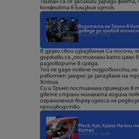
Тайван са се засилили заради факта,
конфликта в Близкия изток.
Визитата на Тръмп в Кит
доведе до пробив относн
14.05.2026 / 03:39
В други свои изказвания Си посочи,
държави са „постигнали като цяло б
разговорите в сряда.
Той не даде повече подробности, но
работят заедно за запазване на т
Xinhua.
Си и Тръмп постигнаха примирие в 
двете страни миналата година пов
ограничения върху износа на редко
производство.
Мъск, Кук, Хуанг: На кои
Китай
13.05.2026 / 12:06