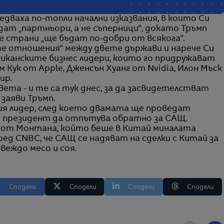
дваха по-топли начални изказвания, в които Си
дат „партньори, а не съперници“, докато Тръмп
 страни „ще бъдат по-добри от всякога“.
е отношения“ между двете държави и нарече Си
ериканските бизнес лидери, които го придружават
 Кук от Apple, Дженсън Хуанг от Nvidia, Илон Мъск
up.
вета - и те са тук днес, за да засвидетелстват
 заяви Тръмп.
кия лидер, след което двамата ще проведат
 президент да отпътува обратно за САЩ.
р от Монтана, който беше в Китай миналата
ед CNBC, че САЩ се надяват на сделки с Китай за
овеждо месо и соя.
Сподели
Сподели
Сподели
Сподели