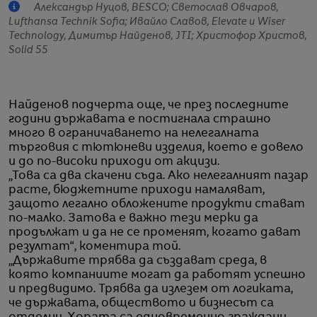
Александър Нуцов, BESCO; Светослав Овчаров,
Lufthansa Technik Sofia; Ивайло Славов, Elevate и Wiser
Technology, Димитър Найденов, JTI; Христофор Христов,
Solid 55
Найденов подчерта още, че през последните
години държавата е постигнала страшно
много в ограничаването на нелегалната
търговия с тютюневи изделия, което е довело
и до по-високи приходи от акцизи.
„Това са два скачени съда. Ако нелегалният пазар
расте, бюджетните приходи намаляват,
защото легално обложените продукти стават
по-малко. Затова е важно тези мерки да
продължат и да не се променят, когато дават
резултат“, коментира той.
„Държавите трябва да създават среда, в
която компаниите могат да работят успешно
и предвидимо. Трябва да излезем от логиката,
че държавата, обществото и бизнесът са