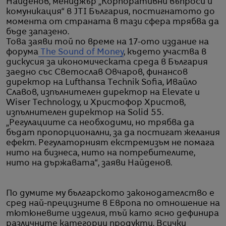
Найденов, мениджър „Корпоративни въпроси и
комуникация“ в JTI България, постигнатото до
момента от страната в тази сфера трябва да
бъде запазенo.
Това заяви той по време на 17-ото издание на
форума
The Sound of Money
, където участва в
дискусия за икономическата среда в България
заедно със Светослав Овчаров, финансов
директор на Lufthansa Technik Sofia, Ивайло
Славов, изпълнителен директор на Elevate и
Wiser Technology, и Христофор Христов,
изпълнителен директор на Solid 55.
„Регулациите са необходими, но трябва да
бъдат пропорционални, за да постигат желания
ефект. Регулаторният екстремизъм не помага
нито на бизнеса, нито на потребителите,
нито на държавата“, заяви Найденов.
По думите му българското законодателство е
сред най-прецизните в Европа по отношение на
тютюневите изделия, тъй като ясно дефинира
различните категории продукти. Всички