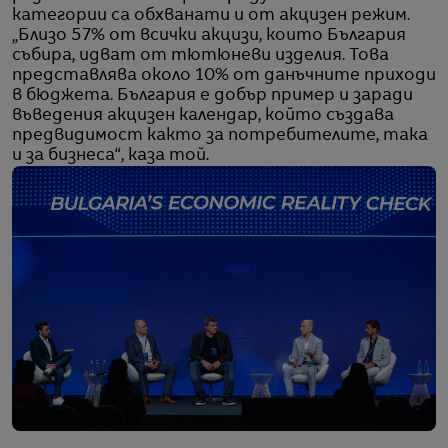
категории са обхванати и от акцизен режим.
„Близо 57% от всички акцизи, които България
събира, идват от тютюневи изделия. Това
представлява около 10% от данъчните приходи
в бюджета. България е добър пример и заради
въведения акцизен календар, който създава
предвидимост както за потребителите, така
и за бизнеса“, каза той.