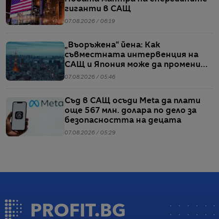
гиганти в САЩ
07.08.2026 / 06:19
„Въоръжена“ йена: Как
съвместната интервенция на
САЩ и Япония може да промени
глобалните валутни пазари
07.08.2026 / 05:46
Съд в САЩ осъди Meta да плати
още 567 млн. долара по дело за
безопасността на децата
07.08.2026 / 05:29