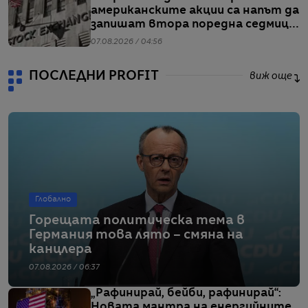
американските акции са напът да
запишат втора поредна седмица
на повишения
07.08.2026 / 04:56
ПОСЛЕДНИ PROFIT
виж още
Глобално
Горещата политическа тема в
Германия това лято – смяна на
канцлера
07.08.2026 / 06:37
„Рафинирай, бейби, рафинирай“:
Новата мантра на енергийните