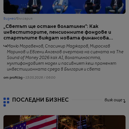
Бизнес
/
България
Б
„Светът ще остане волатилен“: Как
„
инвеститорите, пенсионните фондове и
М
стартъпите виждат новата финансова
п
реалност
Маню Моравенов, Спасимир Маджаров, Мирослав
Маринов и Евгени Ангелов очертаха на сцената на The
Sound of Money 2026 как AI, волатилността,
мултифондовият модел и пасивният кеш променят
от
инвестиционната среда в България и света
от profit.bg -
13.05.2026 / 06:00
ПОСЛЕДНИ БИЗНЕС
виж още