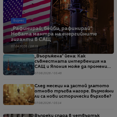
Бизнес
„Рафинирай, бейби, рафинирай“:
Новата мантра на енергийните
гиганти в САЩ
07.08.2026 / 06:19
„Въоръжена“ йена: Как
съвместната интервенция на
САЩ и Япония може да промени
глобалните валутни пазари
07.08.2026 / 05:46
След месеци на застой златото
отново тръгва нагоре. Възможни
ли са нови исторически върхове?
07.08.2026 / 05:14
Въпреки спада в четвъртък