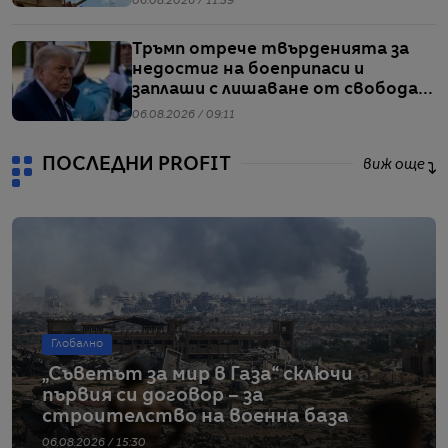
06.08.2026 / 11:39
Тръмп отрече твърденията за
недостиг на боеприпаси и
заплаши с лишаване от свобода
хората, които разпространяват
06.08.2026 / 09:11
подобна информация
ПОСЛЕДНИ PROFIT
виж още
Глобално
„Съветът за мир в Газа“ сключи
първия си договор – за
строителство на военна база
06.08.2026 / 15:30