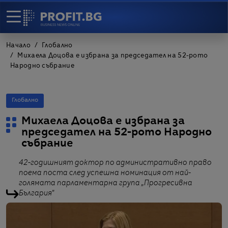
Начало
Глобално
Михаела Доцова е избрана за председател на 52-рото
Народно събрание
Глобално
Михаела Доцова е избрана за
председател на 52-рото Народно
събрание
42-годишният доктор по административно право
поема поста след успешна номинация от най-
голямата парламентарна група „Прогресивна
България"