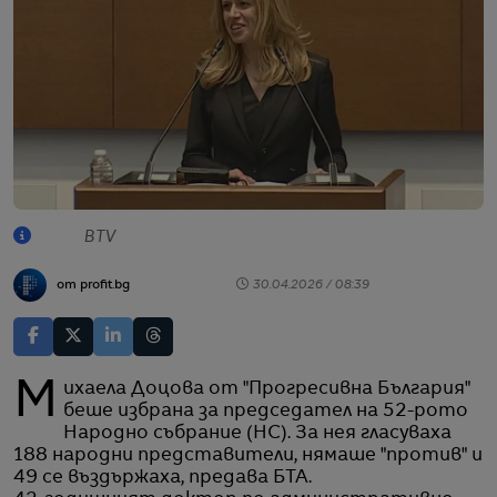
BTV
от profit.bg
30.04.2026 / 08:39
Михаела Доцова от "Прогресивна България"
беше избрана за председател на 52-рото
Народно събрание (НС). За нея гласуваха
188 народни представители, нямаше "против" и
49 се въздържаха, предава БТА.