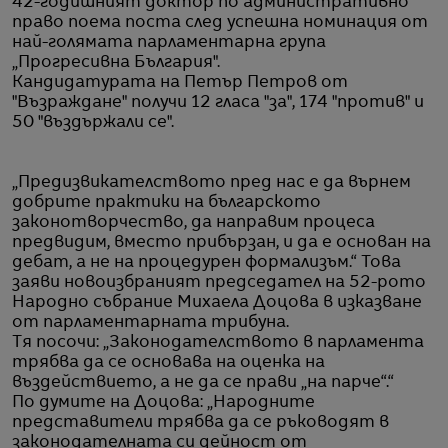
42-годишният доктор по административно
право поема поста след успешна номинация от
най-голямата парламентарна група
„Прогресивна България".
Кандидатурата на Петър Петров от
"Възраждане" получи 12 гласа "за", 174 "против" и
50 "въздържали се".
„Предизвикателството пред нас е да върнем
добрите практики на българското
законотворчество, да направим процеса
предвидим, вместо прибързан, и да е основан на
дебат, а не на процедурен формализъм.“ Това
заяви новоизбраният председател на 52-рото
Народно събрание Михаела Доцова в изказване
от парламентарната трибуна.
Тя посочи: „Законодателството в парламента
трябва да се основава на оценка на
въздействието, а не да се прави „на парче“.“
По думите на Доцова: „Народните
представители трябва да се ръководят в
законодателната си дейност от