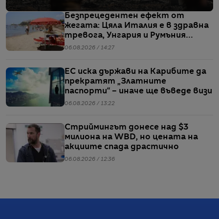
Безпрецедентен ефект от
жегата: Цяла Италия е в здравна
тревога, Унгария и Румъния
пестят електричество
06.08.2026 / 14:27
ЕС иска държави на Карибите да
прекратят „Златните
паспорти“ – иначе ще въведе визи
06.08.2026 / 13:22
Стриймингът донесе над $3
милиона на WBD, но цената на
акциите спада драстично
06.08.2026 / 12:36