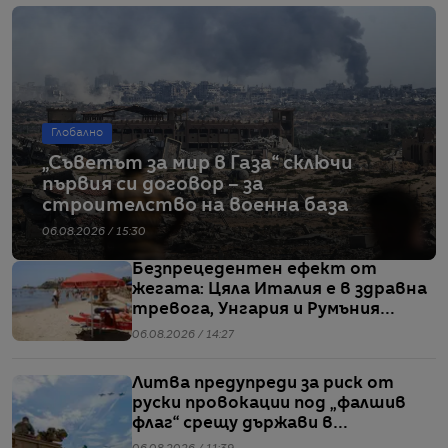
Глобално
„Съветът за мир в Газа“ сключи
първия си договор – за
строителство на военна база
06.08.2026 / 15:30
Безпрецедентен ефект от
жегата: Цяла Италия е в здравна
тревога, Унгария и Румъния
пестят електричество
06.08.2026 / 14:27
Литва предупреди за риск от
руски провокации под „фалшив
флаг“ срещу държави в
Балтийския регион