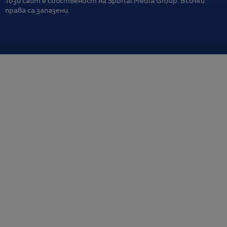
Този сайт е собственост на Sportal Media Group. Всички
права са запазени.