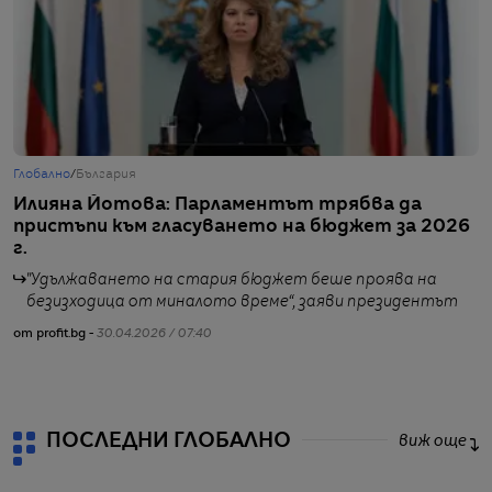
Глобално
/
България
Г
Илияна Йотова: Парламентът трябва да
Ц
пристъпи към гласуването на бюджет за 2026
р
г.
"Удължаването на стария бюджет беше проява на
безизходица от миналото време“, заяви президентът
от profit.bg -
30.04.2026 / 07:40
от
ПОСЛЕДНИ ГЛОБАЛНО
виж още