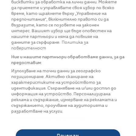
бисквитки за обработка на лични данни. Можете
да приемете и управлявате своя избор по всяко
време, като щракнете върху „Управление на
предпочитания“, включително правото си да
възразите, като се позовете на законен
интерес. Вашият избор ще бъде оповестен на
нашите партньори и няма да повлияе на
данните за сърфиране.
Политика за
поверителност
Ние и нашите партньори обработваме данни, за да
предоставим:
Използване на точни данни за географско
позициониране. Активно сканиране на
характеристиките на устройството за
идентификация. Съхраняване на и/или достъп до
информация на устройство. Персонализирана
реклама и съдържание, измерване на рекламата и
съдържанието, проучване на аудиторията и
разработване на услуги.
Списък с партньори (доставчици)