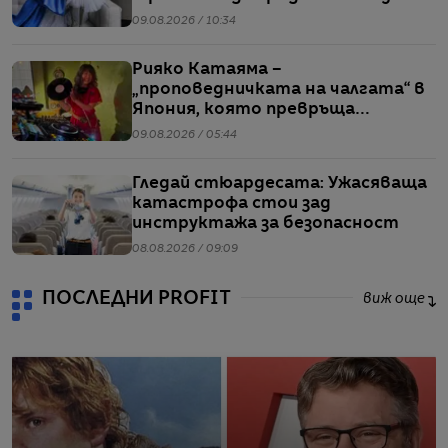
09.08.2026 / 10:34
Рияко Катаяма –
„проповедничката на чалгата“ в
Япония, която превръща
българския попфолк в клубна
09.08.2026 / 05:44
екзотика
Гледай стюардесата: Ужасяваща
катастрофа стои зад
инструктажа за безопасност
08.08.2026 / 09:09
ПОСЛЕДНИ PROFIT
виж още