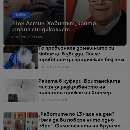
Живот
Шон Астин: Хобитът, който
стана синдикалист
09.08.2026 / 11:49
Те превърнаха домашните си
любимци в звезди. После
трябваше да продължат без тях
09.08.2026 / 10:34
Ракета в куфари: Британската
мисия за разкриването на
тайното оръжие на Хитлер
09.08.2026 / 10:12
„Работите по 13 часа на ден?
Няма да ви поверя нито едно
евро“: Философията на Брунело