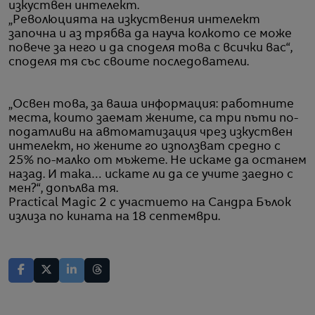
изкуствен интелект.
„Революцията на изкуствения интелект
започна и аз трябва да науча колкото се може
повече за него и да споделя това с всички вас“,
споделя тя със своите последователи.
„Освен това, за ваша информация: работните
места, които заемат жените, са три пъти по-
податливи на автоматизация чрез изкуствен
интелект, но жените го използват средно с
25% по-малко от мъжете. Не искаме да останем
назад. И така… искате ли да се учите заедно с
мен?“, допълва тя.
Practical Magic 2 с участието на Сандра Бълок
излиза по кината на 18 септември.