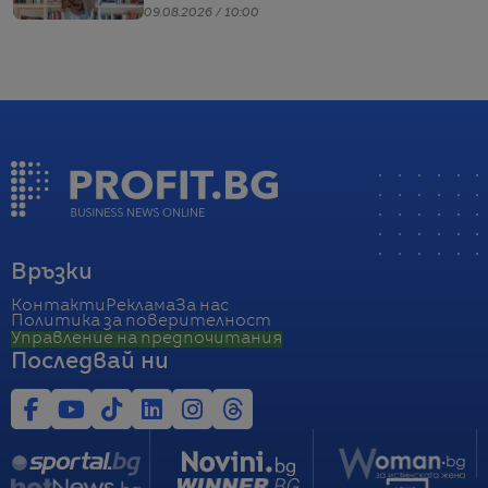
Кучинели за бизнеса и живота
09.08.2026 / 10:00
Връзки
Контакти
Реклама
За нас
Политика за поверителност
Управление на предпочитания
Последвай ни