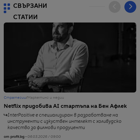
СВЪРЗАНИ
СТАТИИ
Стратегии
/
Маркетинг и медии
Ж
Netflix придобива AI стартъпа на Бен Афлек
А
н
InterPositive е специализиран в разработване на
инструменти с изкуствен интелект с холивудско
качество за филмови продуценти
от profit.bg -
06.03.2026 / 09:00