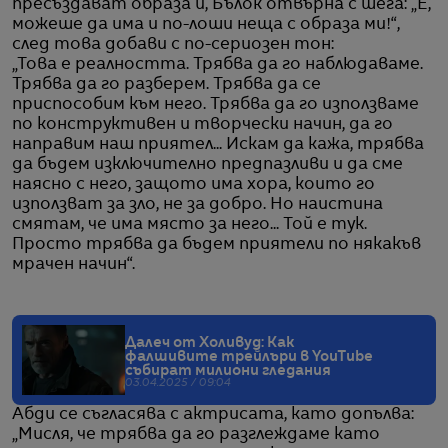
пресъздават образа ѝ, Бълок отвърна с шега: „Е,
можеше да има и по-лоши неща с образа ми!“,
след това добави с по-сериозен тон:
„Това е реалността. Трябва да го наблюдаваме.
Трябва да го разберем. Трябва да се
приспособим към него. Трябва да го използваме
по конструктивен и творчески начин, да го
направим наш приятел... Искам да кажа, трябва
да бъдем изключително предпазливи и да сме
наясно с него, защото има хора, които го
използват за зло, не за добро. Но наистина
смятам, че има място за него... Той е тук.
Просто трябва да бъдем приятели по някакъв
мрачен начин“.
Далеч от Холивуд: Как
фалшивите трейлъри в YouTube
събират милиони гледания
03.04.2025 / 09:04
Абди се съгласява с актрисата, като допълва:
„Мисля, че трябва да го разглеждаме като