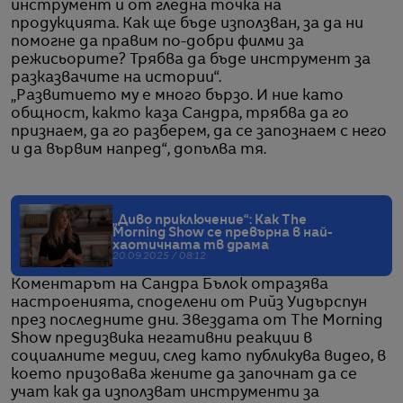
инструмент и от гледна точка на
продукцията. Как ще бъде използван, за да ни
помогне да правим по-добри филми за
режисьорите? Трябва да бъде инструмент за
разказвачите на истории“.
„Развитието му е много бързо. И ние като
общност, както каза Сандра, трябва да го
признаем, да го разберем, да се запознаем с него
и да вървим напред“, допълва тя.
„Диво приключение“: Как The
Morning Show се превърна в най-
хаотичната тв драма
20.09.2025 / 08:12
Коментарът на Сандра Бълок отразява
настроенията, споделени от Рийз Уидърспун
през последните дни. Звездата от The Morning
Show предизвика негативни реакции в
социалните медии, след като публикува видео, в
което призовава жените да започнат да се
учат как да използват инструменти за