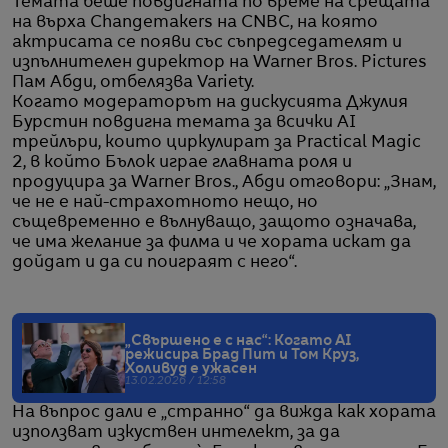
Темата беше повдигната по време на срещата
на върха Changemakers на CNBC, на която
актрисата се появи със съпредседателят и
изпълнителен директор на Warner Bros. Pictures
Пам Абди, отбелязва Variety.
Когато модераторът на дискусията Джулия
Бурстин повдигна темата за всички AI
трейлъри, които циркулират за Practical Magic
2, в който Бълок играе главната роля и
продуцира за Warner Bros., Абди отговори: „Знам,
че не е най-страхотното нещо, но
същевременно е вълнуващо, защото означава,
че има желание за филма и че хората искат да
дойдат и да си поиграят с него“.
„Свършено е с нас“: Когато AI
режисира Брад Пит и Том Круз,
Холивуд е ужасен
13.02.2026 / 12:58
На въпрос дали е „странно“ да вижда как хората
използват изкуствен интелект, за да