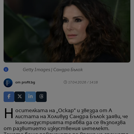
Getty Images | Сандра Бълок
от profit.bg
17.04.2026 / 14:18
Носителката на „Оскар“ и звезда от А
листата на Холивуд Сандра Бълок заяви, че
киноиндустрията трябва да се възползва
от развитието изкуствения интелект.