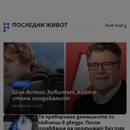
от
ПОСЛЕДНИ ЖИВОТ
виж още
Живот
Шон Астин: Хобитът, който
стана синдикалист
09.08.2026 / 11:49
Те превърнаха домашните си
любимци в звезди. После
трябваше да продължат без тях