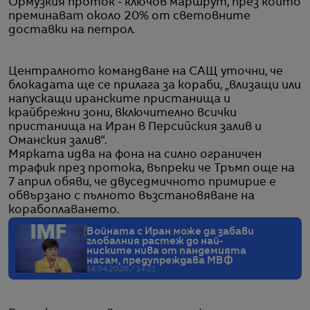
Ормузкия проток - ключов маршрут, през който
преминават около 20% от световните
доставки на петрол.
Централното командване на САЩ уточни, че
блокадата ще се прилага за кораби, „влизащи или
напускащи иранските пристанища и
крайбрежни зони, включително всички
пристанища на Иран в Персийския залив и
Оманския залив“.
Мярката идва на фона на силно ограничен
трафик през протока, въпреки че Тръмп още на
7 април обяви, че двуседмичното примирие е
обвързано с пълното възстановяване на
корабоплаването.
Войната с Иран може да забави
глобалния растеж до най-
ниските нива от пандемията
насам, предупреждава МВФ
14.04.2026 / 14:21