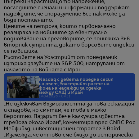
Въпреки нарастващото напрежение,
последните сигнали и информации поддържат
надеждите, че споразумение все пак може да
бъде постигнато.
Цените на петрола, които първоначално
реагираха на новините за евентуално
подновяване на преговорите, се понижиха във
вторник сутринта, докато борсовите индекси
се повишиха.
Ръстовете на Уолстрийт от понеделник
изтриха загубите на S&P 500, натрупани от
началото на войната с Иран.
Nasdaq с девета поредна сесия
на ръст, Уолстрийт расте на
фона на надежди за сделка
между САЩ и Иран
14.04.2026 / 04:31
„Не изключвам възможността за нова ескалация
и спадове, но смятам, че това е малко
вероятно. Пазарът вече калкулира известна
тревога около Иран“, коментира пред CNBC Рос
Мейфийлд, инвестиционен стратег в Baird.
„Изглежда, че отново сме близо до исторически