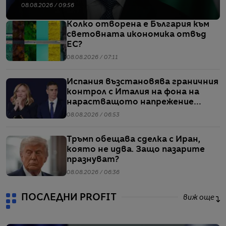
08.08.2026 / 09:56
Колко отворена е България към
световната икономика отвъд
ЕС?
08.08.2026 / 07:11
Испания възстановява граничния
контрол с Италия на фона на
нарастващото напрежение
заради мигрантите
08.08.2026 / 06:53
Тръмп обещава сделка с Иран,
която не идва. Защо пазарите
празнуват?
08.08.2026 / 06:36
ПОСЛЕДНИ PROFIT
виж още