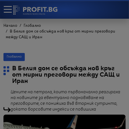
Начало
Глобално
В Белия дом се обсъжда нов кръг от мирни преговори
между САЩ и Иран
Глобално
В Белия дом се обсъжда нов кръг
от мирни преговори между САЩ и
Иран
Цените на петрола, които първоначално реагираха
на новините за евентуално подновяване на
преговорите, се понижиха във вторник сутринта,
докато борсовите индекси се повишиха