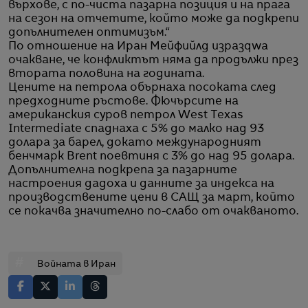
върхове, с по-чиста пазарна позиция и на прага
на сезон на отчетите, който може да подкрепи
допълнителен оптимизъм.“
По отношение на Иран Мейфийлд изразqwa
очакване, че конфликтът няма да продължи през
втората половина на годината.
Цените на петрола обърнаха посоката след
предходните ръстове. Фючърсите на
американския суров петрол West Texas
Intermediate спаднаха с 5% до малко над 93
долара за барел, докато международният
бенчмарк Brent поевтиня с 3% до над 95 долара.
Допълнителна подкрепа за пазарните
настроения дадоха и данните за индекса на
производствените цени в САЩ за март, който
се покачва значително по-слабо от очакваното.
#
Войната в Иран