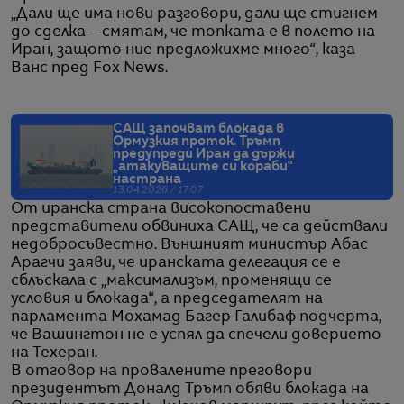
„Дали ще има нови разговори, дали ще стигнем
до сделка – смятам, че топката е в полето на
Иран, защото ние предложихме много“, каза
Ванс пред Fox News.
САЩ започват блокада в
Ормузкия проток. Тръмп
предупреди Иран да държи
„атакуващите си кораби“
настрана
13.04.2026 / 17:07
От иранска страна високопоставени
представители обвиниха САЩ, че са действали
недобросъвестно. Външният министър Абас
Арагчи заяви, че иранската делегация се е
сблъскала с „максимализъм, променящи се
условия и блокада“, а председателят на
парламента Мохамад Багер Галибаф подчерта,
че Вашингтон не е успял да спечели доверието
на Техеран.
В отговор на провалените преговори
президентът Доналд Тръмп обяви блокада на