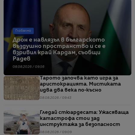
Глобално
Дрон е навлязъл в българското
въздушно пространство и се е
взривил край Кардам, съобщи
Радев
08.08.2026 / 09:56
Тарото започва като игра за
аристокрацията. Мистиката
идва два века по-късно
08.08.2026 / 09:43
Гледай стюардесата: Ужасяваща
катастрофа стои зад
инструктажа за безопасност
08.08.2026 / 09:09