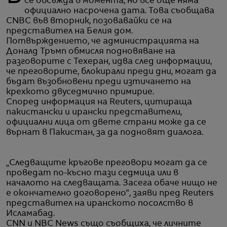
се обсъжда в момента, но все още няма
официално насрочена дата. Това съобщава
CNBC във вторник, позовавайки се на
представител на Белия дом.
Потвърждението, че администрацията на
Доналд Тръмп обмисля подновяване на
разговорите с Техеран, идва след информации,
че преговорите, блокирали преди дни, могат да
бъдат възобновени преди изтичането на
крехкото двуседмично примирие.
Според информация на Reuters, цитираща
пакистански и ирански представители,
официални лица от двете страни може да се
върнат в Пакистан, за да подновят диалога.
„Следващите кръгове преговори могат да се
проведат по-късно тази седмица или в
началото на следващата. Засега обаче нищо не
е окончателно договорено“, заяви пред Reuters
представител на иранското посолство в
Исламабад.
CNN и NBC News също съобщиха, че личните