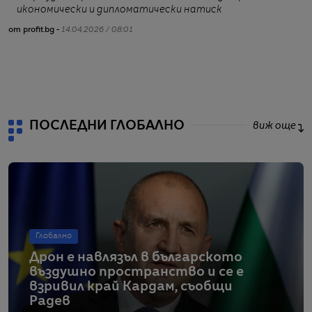
икономически и дипломатически натиск
от profit.bg -
14.04.2026 / 08:01
от
ПОСЛЕДНИ ГЛОБАЛНО
виж още
Глобално
Дрон е навлязъл в българското
въздушно пространство и се е
взривил край Кардам, съобщи
Радев