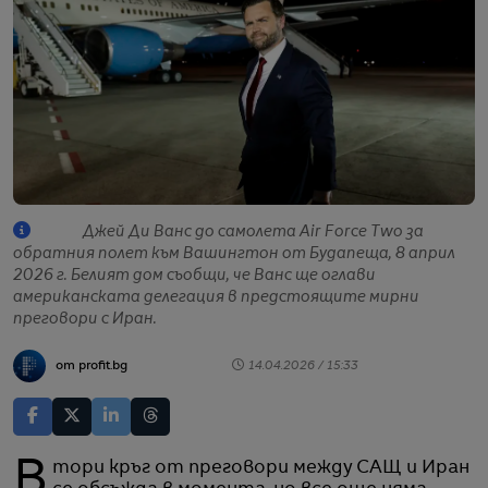
Джей Ди Ванс до самолета Air Force Two за
обратния полет към Вашингтон от Будапеща, 8 април
2026 г. Белият дом съобщи, че Ванс ще оглави
американската делегация в предстоящите мирни
преговори с Иран.
от profit.bg
14.04.2026 / 15:33
Втори кръг от преговори между САЩ и Иран