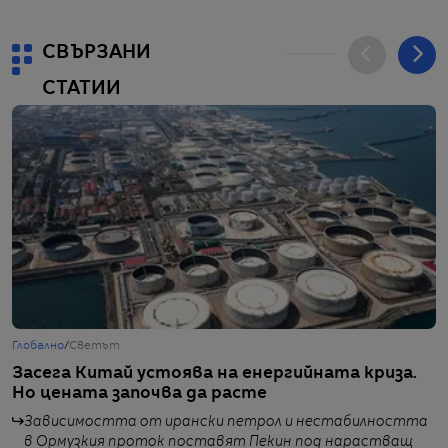
СВЪРЗАНИ
СТАТИИ
Глобално
/
Светът
Г
Засега Китай устоява на енергийната криза.
В
Но цената започва да расте
б
„
Зависимостта от ирански петрол и нестабилността
п
в Ормузкия проток поставят Пекин под нарастващ