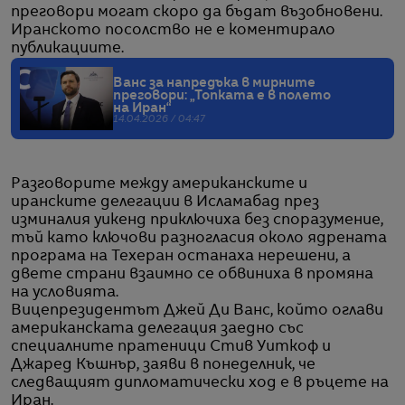
преговори могат скоро да бъдат възобновени.
Иранското посолство не е коментирало
публикациите.
Ванс за напредъка в мирните
преговори: „Топката е в полето
на Иран“
14.04.2026 / 04:47
Разговорите между американските и
иранските делегации в Исламабад през
изминалия уикенд приключиха без споразумение,
тъй като ключови разногласия около ядрената
програма на Техеран останаха нерешени, а
двете страни взаимно се обвиниха в промяна
на условията.
Вицепрезидентът Джей Ди Ванс, който оглави
американската делегация заедно със
специалните пратеници Стив Уиткоф и
Джаред Къшнър, заяви в понеделник, че
следващият дипломатически ход е в ръцете на
Иран.