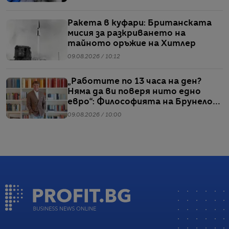
Ракета в куфари: Британската
мисия за разкриването на
тайното оръжие на Хитлер
09.08.2026 / 10:12
„Работите по 13 часа на ден?
Няма да ви поверя нито едно
евро“: Философията на Брунело
Кучинели за бизнеса и живота
09.08.2026 / 10:00