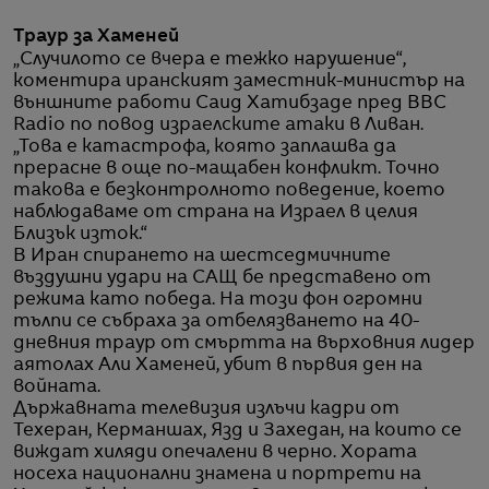
Траур за Хаменей
„Случилото се вчера е тежко нарушение“,
коментира иранският заместник-министър на
външните работи Саид Хатибзаде пред BBC
Radio по повод израелските атаки в Ливан.
„Това е катастрофа, която заплашва да
прерасне в още по-мащабен конфликт. Точно
такова е безконтролното поведение, което
наблюдаваме от страна на Израел в целия
Близък изток.“
В Иран спирането на шестседмичните
въздушни удари на САЩ бе представено от
режима като победа. На този фон огромни
тълпи се събраха за отбелязването на 40-
дневния траур от смъртта на върховния лидер
аятолах Али Хаменей, убит в първия ден на
войната.
Държавната телевизия излъчи кадри от
Техеран, Керманшах, Язд и Захедан, на които се
виждат хиляди опечалени в черно. Хората
носеха национални знамена и портрети на