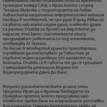
съмненията около стабилността на крехкото
примирие между САЩ и Иран, което според
Техеран включва и територията на Ливан.
Ливанската национална информационна агенция
съобщи в четвъртък, че при удар в град Аббасие
са убити най-малко седем души, а няколко други
са ранени. Очаква се броят на жертвите да
нарасне, тъй като спасителните екипи
продължават работата си под отломките,
отбелязва Al Jazeera.
По-късно в четвъртък ирански преговарящи
трябваше да отпътуват за Пакистан за
първите мирни разговори от началото на
войната. Очаква се в събота те да се срещнат
с американска делегация, водена от
вицепрезидента Джей Ди Ванс.
Въпреки дипломатическите усилия, няма
признаци Иран да е вдигнал блокадата на
Ормузкия проток, която предизвика най-
тежкото прекъсване на енергийните доставки
в историята. Техеран категорично заяви, че