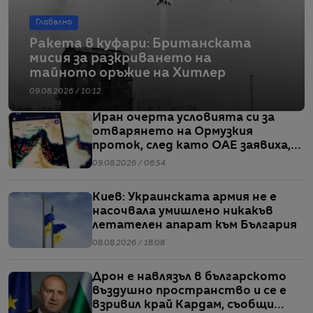
Глобално
Ракета в куфари: Британската
мисия за разкриването на
тайното оръжие на Хитлер
09.08.2026 / 10:12
Иран очерта условията си за
отварянето на Ормузкия
проток, след като ОАЕ заявиха,
че един от корабите им е бил
09.08.2026 / 06:54
обект на въздушен удар
Киев: Украинската армия не е
насочвала умишлено никакъв
летателен апарат към България
08.08.2026 / 18:08
Дрон е навлязъл в българското
въздушно пространство и се е
взривил край Кардам, съобщи