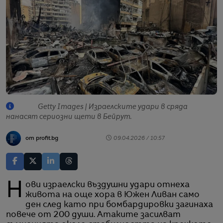
Getty Images | Израелските удари в сряда
нанасят сериозни щети в Бейрут.
от profit.bg
09.04.2026 / 10:57
Нови израелски въздушни удари отнеха
живота на още хора в Южен Ливан само
ден след като при бомбардировки загинаха
повече от 200 души. Атаките засилват