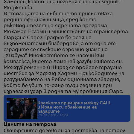
Хаменей, както и на неговия син и наследник –
Моджтаба.
В столицата на събитието присъстваха
редица официални лица, сред които
ръководителят на ядрената програма
Мохамад Еслами и министърът на транспорта
Фарзане Садег. Градът бе осеян с
възпоменателни билбордове, а от една от
сградите се спускаше огромно знаме на
„Хизбула“. Множеството се насочи към
комплекса, където Хаменей загуби живота си.
Междувременно в Шираз се проведе траурно
шествие за Маджид Хадеми – ръководител на
разузнаването на Революционната гвардия,
който бе убит по-рано тази седмица при
израелски удар в родната му провинция Фарс.
Крехкото примирие между САЩ
и Иран носи облекчение на
пазарите
08.04.2026 / 13:24
Цените на петрола
Фючърсните договори за доставка на петрол