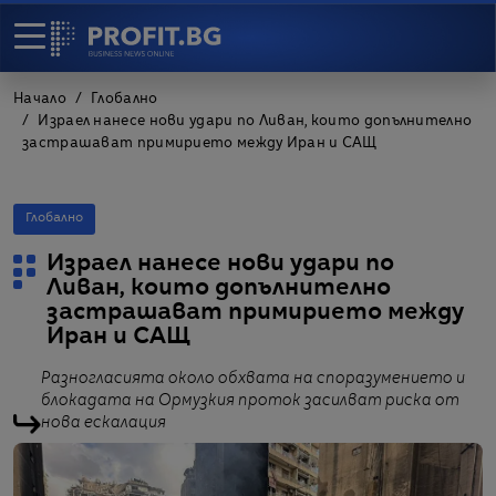
Начало
Глобално
Израел нанесе нови удари по Ливан, които допълнително
застрашават примирието между Иран и САЩ
Глобално
Израел нанесе нови удари по
Ливан, които допълнително
застрашават примирието между
Иран и САЩ
Разногласията около обхвата на споразумението и
блокадата на Ормузкия проток засилват риска от
нова ескалация