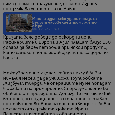
няма да има споразумение, докато Израел
продължава ударите си по Ливан.
Мощни израелски удари поразиха
Бейрут часове след примирието
с Иран
08.04.2026 / 15:40
Кризата вече доведе до рекордни цени.
Рафинериите в Европа и Азия плащат близо 150
долара за барел петрол, а при някои продукти,
като самолетното гориво, цените са дори по-
високи.
Междувременно Израел, който нахлу в Ливан
миналия месец, за да унищожи групировката
„Хизбула“, твърди, че операциите му не попадат
в обхвата на примирието. Споразумението бе
обявено от президента Доналд Тръмп късно във
вторник, но позициите на страните остават
противоречиви. Вашингтон потвърди, че Ливан
не е част от сделката, докато Иран и
Пакистан настояват за обратното.