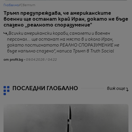
Глобално
/
Светът
Б
Тръмп предупреждава, че американските
К
военни ще останат край Иран, докато не бъде
б
спазено „реалното споразумение“
и
„Всички американски кораби, самолети и военен
персонал… ще останат на място в и около Иран,
докато постигнатото РЕАЛНО СПОРАЗУМЕНИЕ не
бъде напълно спазено“, написа Тръмп в Truth Social
от profit.bg -
09.04.2026 / 04:22
от
ПОСЛЕДНИ ГЛОБАЛНО
виж още