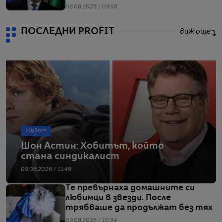
Радев
08.08.2026 / 09:56
ПОСЛЕДНИ PROFIT
виж още
Живот
Шон Астин: Хобитът, който
стана синдикалист
09.08.2026 / 11:49
Те превърнаха домашните си
любимци в звезди. После
трябваше да продължат без тях
09.08.2026 / 10:34