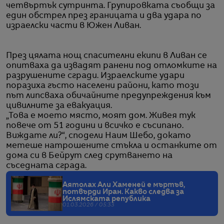
четвъртък сутринта. Групировката съобщи за
един обстрел през границата и два удара по
израелски части в Южен Ливан.
През цялата нощ спасителни екипи в Ливан се
опитваха да извадят ранени под отломките на
разрушените сгради. Израелските удари
поразиха гъсто населени райони, като този
път липсваха обичайните предупреждения към
цивилните за евакуация.
„Това е моето място, моят дом. Живея тук
повече от 51 години и всичко е съсипано.
Виждате ли?“, сподели Наим Шебо, докато
метеше натрошените стъкла и останките от
дома си в Бейрут след срутването на
съседната сграда.
Аятолах Али Хаменей е мъртъв,
потвърди Иран. Какво следва за
Ислямската република
01.03.2026 / 05:33