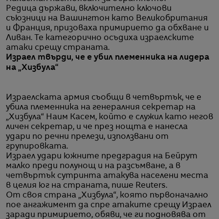
Редица държави, включително ключови
съюзници на Вашингтон като Великобритания
и Франция, призоваха примирието да обхване и
Ливан. Те категорично осъдиха израелските
атаки срещу страната.
Израел твърди, че е убил племенника на лидера
на „Хизбула“
Израелската армия съобщи в четвъртък, че е
убила племенника на генералния секретар на
„Хизбула“ Наим Касем, който е служил като негов
личен секретар, и че през нощта е нанесла
удари по речни прелези, използвани от
групировката.
Израел удари южните предградия на Бейрут
малко преди полунощ и на разсъмване, а в
четвъртък сутринта атакува населени места
в целия юг на страната, пише Reuters.
От своя страна „Хизбула“, която първоначално
пое ангажимент да спре атаките срещу Израел
заради примирието, обяви, че ги подновява от