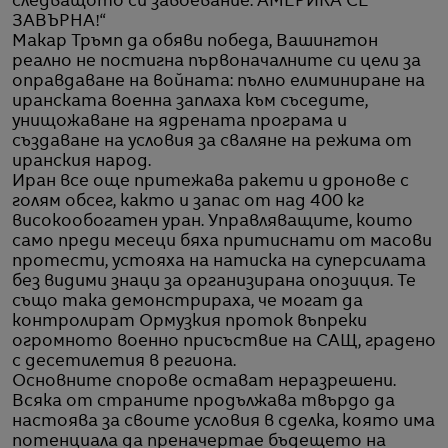
следващото си завоевание. АМЕРИКА СЕ
ЗАВЪРНА!“
Макар Тръмп да обяви победа, Вашингтон
реално не постигна първоначалните си цели за
оправдаване на войната: пълно елиминиране на
иранската военна заплаха към съседите,
унищожаване на ядрената програма и
създаване на условия за сваляне на режима от
иранския народ.
Иран все още притежава ракети и дронове с
голям обсег, както и запас от над 400 кг
високообогатен уран. Управляващите, които
само преди месеци бяха притиснати от масови
протести, устояха на натиска на суперсилата
без видими знаци за организирана опозиция. Те
също така демонстрираха, че могат да
контролират Ормузкия проток въпреки
огромното военно присъствие на САЩ, градено
с десетилетия в региона.
Основните спорове остават неразрешени.
Всяка от страните продължава твърдо да
настоява за своите условия в сделка, която има
потенциала да преначертае бъдещето на