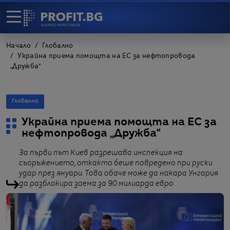
Начало
Глобално
Украйна приема помощта на ЕС за нефтопровода
„Дружба“
Глобално
Украйна приема помощта на ЕС за
нефтопровода „Дружба“
За първи път Киев разрешава инспекция на
съоръжението, откакто беше повредено при руски
удар през януари. Това обаче може да накара Унгария
да разблокира заемa за 90 милиарда евро