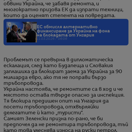
обвини Украйна, че забавя ремонта, и
многократно призова ЕК да изпрати техници,
които да оценят степента на повредата.
ЕС обмисля алтернативно
финансиране за Украйна на фона
на блокадата от Унгария
11.03.2026 / 06:06
Проблемът се превърна в дипломатическа
ескалация, след като Будапеща и Словакия
заплашиха да блокират заема за Украйна за 90
милиарда евро, ако тя не поправи бързо
тръбопровода.
Украйна настоява, че ремонтите са в ход и че
мястото остава твърде опасно за инспекция.
Тя блокира предишен опит на Унгария да
посети тръбопровода, отхвърляйки
делегатите ѝ като „туристи“.
Самият Зеленски призна по-рано, че би
предпочел да не ремонтира тръбопровода, тъй
като това улеснява износа на руски петрол.