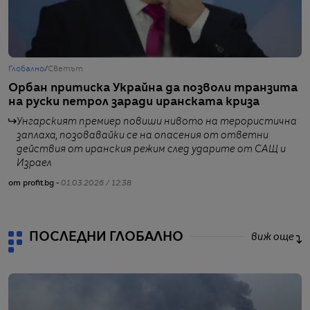
Глобално
/
Светът
Г
Орбан притиска Украйна да позволи транзита
Е
на руски петрол заради иранската криза
Унгарският премиер повиши нивото на терористична
заплаха, позовавайки се на опасения от ответни
действия от иранския режим след ударите от САЩ и
от
Израел
от profit.bg -
01.03.2026 / 12:38
ПОСЛЕДНИ ГЛОБАЛНО
виж още