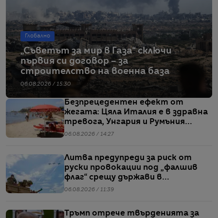
Глобално
„Съветът за мир в Газа“ сключи
първия си договор – за
строителство на военна база
06.08.2026 / 15:30
Безпрецедентен ефект от
жегата: Цяла Италия е в здравна
тревога, Унгария и Румъния
пестят електричество
06.08.2026 / 14:27
Литва предупреди за риск от
руски провокации под „фалшив
флаг“ срещу държави в
Балтийския регион
06.08.2026 / 11:39
Тръмп отрече твърденията за