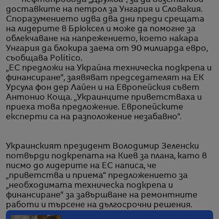
нефтопровода „Дружба“, за да възстанови
доставките на петрол за Унгария и Словакия.
Споразумението идва два дни преди срещата
на лидерите в Брюксел и може да помогне за
облекчаване на напрежението, което накара
Унгария да блокира заема от 90 милиарда евро,
съобщава Politico.
„ЕС предложи на Украйна техническа подкрепа и
финансиране“, заявяват председателят на ЕК
Урсула фон дер Лайен и на Европейския съвет
Антонио Коща. „Украинците приветстваха и
приеха това предложение. Европейските
експерти са на разположение незабавно“.
Украинският президент Володимир Зеленски
потвърди подкрепата на Киев за плана, като в
писмо до лидерите на ЕС написа, че
„приветства и приема“ предложението за
„необходимата техническа подкрепа и
финансиране“ за завършване на ремонтните
работи и търсене на дългосрочни решения.