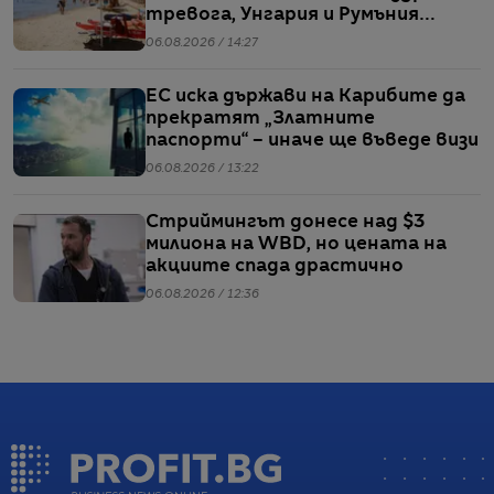
тревога, Унгария и Румъния
пестят електричество
06.08.2026 / 14:27
ЕС иска държави на Карибите да
прекратят „Златните
паспорти“ – иначе ще въведе визи
06.08.2026 / 13:22
Стриймингът донесе над $3
милиона на WBD, но цената на
акциите спада драстично
06.08.2026 / 12:36