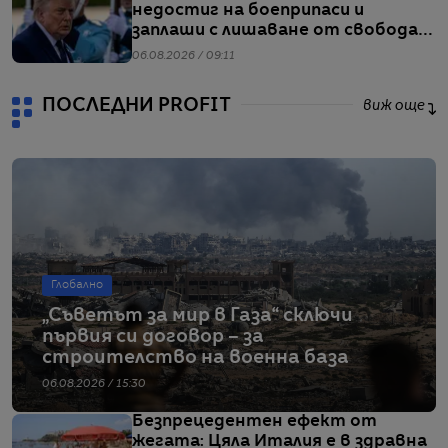
недостиг на боеприпаси и
заплаши с лишаване от свобода
хората, които разпространяват
06.08.2026 / 09:11
подобна информация
ПОСЛЕДНИ PROFIT
виж още
Глобално
„Съветът за мир в Газа“ сключи
първия си договор – за
строителство на военна база
06.08.2026 / 15:30
Безпрецедентен ефект от
жегата: Цяла Италия е в здравна