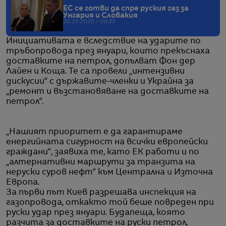
ЕС се готви да спре руския газ за
Унгария и Словакия
20.10.2025 / 06:35
Инициативата е вследствие на ударите по
тръбопровода през януари, които прекъснаха
доставките на петрол, допълват Фон дер
Лайен и Коща. Те са провели „интензивни
дискусии“ с държавите-членки и Украйна за
„ремонт и възстановяване на доставките на
петрол“.
„Нашият приоритет е да гарантираме
енергийната сигурност на всички европейски
граждани“, заявиха те, като ЕК работи и по
„алтернативни маршрути за транзита на
неруски суров нефт“ към Централна и Източна
Европа.
За първи път Киев разрешава инспекция на
газопровода, откакто той беше повреден при
руски удар през януари. Будапеща, която
разчита за доставките на руски петрол,