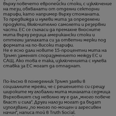
върху повечето европейски стоки, с изключение
на тези, обхванати от отделни секторни
тарифи, като например върху стоманата.
То предвижда и нулеви мита за определени
продукти, включително самолети и резервни
части. ЕС се съгласи да премахне вносните
мита върху редица американски стоки и
оттегли заплахата си за ответни мерки под
формата на по-високи тарифи.
Не е ясно дали новите 15-процентни мита на
Тръмп заменят споразумението между ЕС и
САЩ. Ако това е така, изключенията с нулева
ставка за ЕС могат да отпаднат.
По-късно в понеделник Тръмп заяви в
социалните мрежи, че с решението си срещу
широките му глобални мита миналата седмица
Върховният съд неволно му е дал „много повече
власт и сила“. Други налози могат да бъдат
използвани „по много по-мощен и агресивен
начин“, написа той в Truth Social.