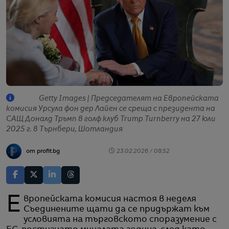
Getty Images | Председателят на Европейската
комисия Урсула фон дер Лайен се среща с президента на
САЩ Доналд Тръмп в голф клуб Trump Turnberry на 27 юли
2025 г. в Търнбери, Шотландия
от profit.bg
23.02.2026 / 08:52
Европейската комисия настоя в неделя
Съединените щати да се придържат към
условията на търговското споразумение с