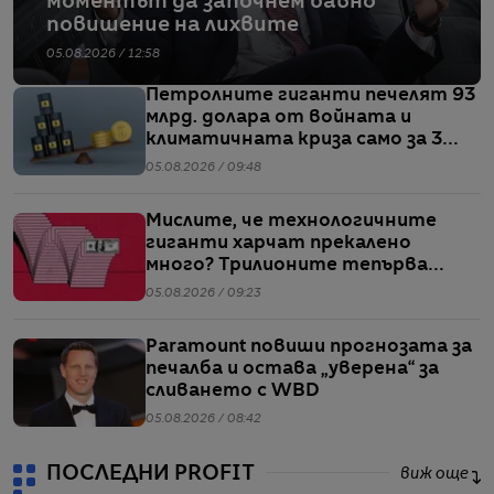
моментът да започнем бавно
повишение на лихвите
05.08.2026 / 12:58
Петролните гиганти печелят 93
млрд. долара от войната и
климатичната криза само за 3
месеца
05.08.2026 / 09:48
Мислите, че технологичните
гиганти харчат прекалено
много? Трилионите тепърва
предстоят
05.08.2026 / 09:23
Paramount повиши прогнозата за
печалба и остава „уверена“ за
сливането с WBD
05.08.2026 / 08:42
ПОСЛЕДНИ PROFIT
виж още