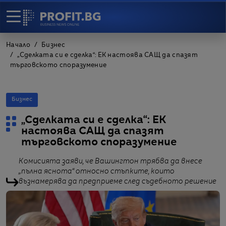
Начало
Бизнес
„Сделката си е сделка“: ЕК настоява САЩ да спазят
търговското споразумение
Бизнес
„Сделката си е сделка“: ЕК
настоява САЩ да спазят
търговското споразумение
Комисията заяви, че Вашингтон трябва да внесе
„пълна яснота“ относно стъпките, които
възнамерява да предприеме след съдебното решение