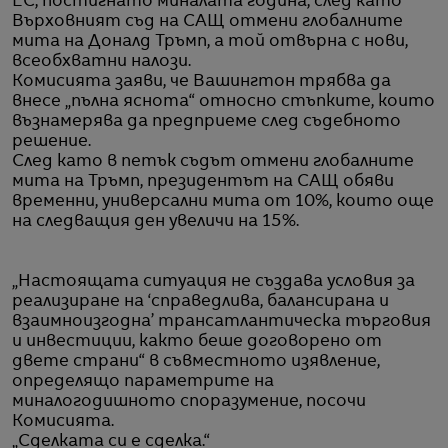
ЕС, постигнато миналата година, след като
Върховният съд на САЩ отмени глобалните
мита на Доналд Тръмп, а той отвърна с нови,
всеобхватни налози.
Комисията заяви, че Вашингтон трябва да
внесе „пълна яснота“ относно стъпките, които
възнамерява да предприеме след съдебното
решение.
След като в петък съдът отмени глобалните
мита на Тръмп, президентът на САЩ обяви
временни, универсални мита от 10%, които още
на следващия ден увеличи на 15%.
„Настоящата ситуация не създава условия за
реализиране на ‘справедлива, балансирана и
взаимноизгодна’ трансатлантическа търговия
и инвестиции, както беше договорено от
двете страни“ в съвместното изявление,
определящо параметрите на
миналогодишното споразумение, посочи
Комисията.
„Сделката си е сделка.“