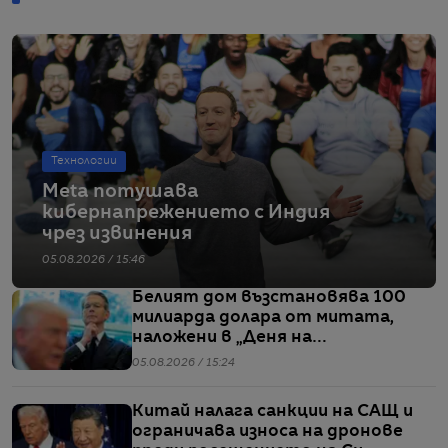
Технологии
Meta потушава
кибернапрежението с Индия
чрез извинения
05.08.2026 / 15:46
Белият дом възстановява 100
милиарда долара от митата,
наложени в „Деня на
освобождението“
05.08.2026 / 15:24
Китай налага санкции на САЩ и
ограничава износа на дронове