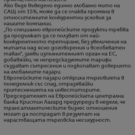
пункта, посочва Reuters.
Ако бъде въведено единно глобално мито на
САЩ от 15%, може да се очаква промяна в
относителните конкурентни условия за
нашите компании.
„По-специално европейските продукти трябва
да продължат да се ползват от най-
конкурентното третиране, без увеличения на
митата над ясно договорения и всеобхватен
таван“, заяви изпълнителният орган на ЕС,
добавяйки, че непредсказуемите тарифи
създават сътресения и подкопават доверието
на глобалните пазари.
Европейските пазари откриха търговията в
понеделник със спад, отразявайки
притесненията на инвеститорите.
Председателят на Европейската централна
банка Кристин Лагард предупреди в неделя, че
трансатлантическите бизнес отношения
могат да пострадат в резултат на
нарастващата търговска несигурност.