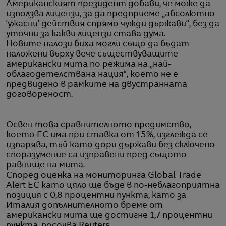
Американският президент добави, че може да
използва лицензи, за да предприеме „абсолютно
‘ужасни’ действия спрямо чужди държави“, без да
уточни за какви лицензи става дума.
Новите налози биха могли също да бъдат
наложени върху вече съществуващите
американски мита по режима на „най-
облагодетелствана нация“, което не е
предвидено в рамките на двустранната
договореност.
Освен това сравнителното предимство,
което ЕС има при ставка от 15%, изглежда се
изпарява, тъй като дори държави без сключено
споразумение са изправени пред същото
равнище на мита.
Според оценка на мониторинга Global Trade
Alert ЕС като цяло ще бъде в по-неблагоприятна
позиция с 0,8 процентни пункта, като за
Италия допълнителното бреме от
американски мита ще достигне 1,7 процентни