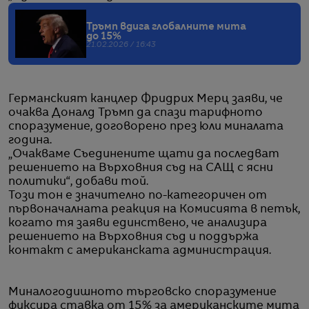
Тръмп вдига глобалните мита
до 15%
21.02.2026 / 16:43
Германският канцлер Фридрих Мерц заяви, че
очаква Доналд Тръмп да спази тарифното
споразумение, договорено през юли миналата
година.
„Очакваме Съединените щати да последват
решението на Върховния съд на САЩ с ясни
политики“, добави той.
Този тон е значително по-категоричен от
първоначалната реакция на Комисията в петък,
когато тя заяви единствено, че анализира
решението на Върховния съд и поддържа
контакт с американската администрация.
Миналогодишното търговско споразумение
фиксира ставка от 15% за американските мита