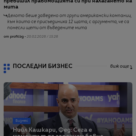
превишил правомощията си при налагането на
1
мита
г
Делото беше заведено от групи американски компании,
към които се присъединиха 12 щата, с аргумента, че са
понесли щети от въведените мита
от profit.bg -
20.02.2026 / 15:26
от
ПОСЛЕДНИ БИЗНЕС
виж още
Бизнес
Нийл Кашкари, Фед: Сега е