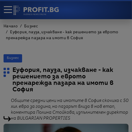
Начало
Бизнес
Еуфория, пауза, изчакване - как решението за еврото
пренарежда пазара на имоти в София
Бизнес
Еуфория, пауза, изчакване - как
решението за еврото
пренарежда пазара на имоти в
София
Общите средни цени на имотите в София скочиха с 50
хил. евро за година, но пазарът влиза в нов етап,
коментира Полина Стойкова, изпълнителен директор
на BULGARIAN PROPERTIES