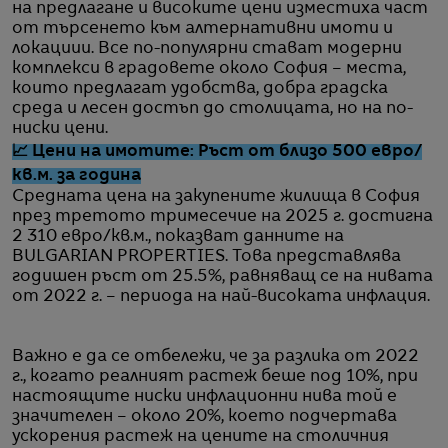
на предлагане и високите цени изместиха част
от търсенето към алтернативни имоти и
локациии. Все по-популярни стават модерни
комплекси в градовете около София – места,
които предлагат удобства, добра градска
среда и лесен достъп до столицата, но на по-
ниски цени.
📈 Цени на имотите: Ръст от близо 500 евро/
кв.м. за година
Средната цена на закупените жилища в София
през третото тримесечие на 2025 г. достигна
2 310 евро/кв.м., показват данните на
BULGARIAN PROPERTIES. Това представлява
годишен ръст от 25.5%, равняващ се на нивата
от 2022 г. – периода на най-високата инфлация.
Важно е да се отбележи, че за разлика от 2022
г., когато реалният растеж беше под 10%, при
настоящите ниски инфлационни нива той е
значителен – около 20%, което подчертава
ускорения растеж на цените на столичния