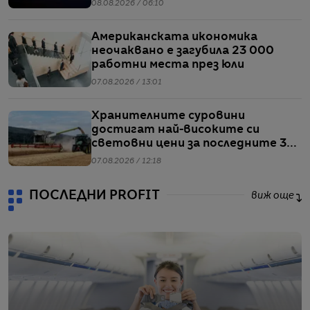
представяне от април насам
08.08.2026 / 06:10
Американската икономика
неочаквано е загубила 23 000
работни места през юли
07.08.2026 / 13:01
Хранителните суровини
достигат най-високите си
световни цени за последните 3
години
07.08.2026 / 12:18
ПОСЛЕДНИ PROFIT
виж още