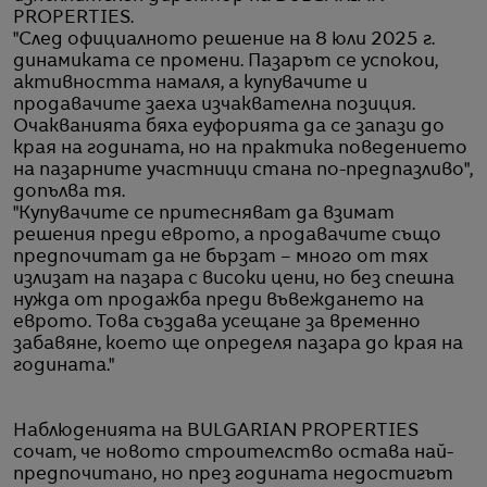
PROPERTIES.
"След официалното решение на 8 юли 2025 г.
динамиката се промени. Пазарът се успокои,
активността намаля, а купувачите и
продавачите заеха изчаквателна позиция.
Очакванията бяха еуфорията да се запази до
края на годината, но на практика поведението
на пазарните участници стана по-предпазливо",
допълва тя.
"Купувачите се притесняват да взимат
решения преди еврото, а продавачите също
предпочитат да не бързат – много от тях
излизат на пазара с високи цени, но без спешна
нужда от продажба преди въвеждането на
еврото. Това създава усещане за временно
забавяне, което ще определя пазара до края на
годината."
Наблюденията на BULGARIAN PROPERTIES
сочат, че новото строителство остава най-
предпочитано, но през годината недостигът