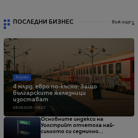
ПОСЛЕДНИ БИЗНЕС
виж още
Бизнес
4 млрд. евро по-късно: Защо
българските железници
изостават
08.08.2026 / 08:02
Основните индекси на
Уолстрийт отчетоха най-
силното си седмично