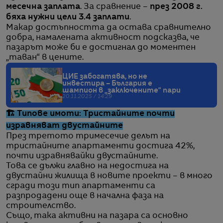
месечна заплата
. За сравнение –
през 2008 г.
бяха нужни цели 3.4 заплати
.
Макар достъпността да остава сравнително
добра, намалената активност подсказва, че
пазарът може би е достигнал до моментен
„таван“ в цените.
ЦИЕ забогатява, но не
инвестира – България е
шампион в „заключените“ пари
20.11.2025 / 14:29
🏗️ Типове имоти: Тристайните почти
изравняват двустайните
През третото тримесечие делът на
тристайните апартаменти достига 42%,
почти изравнявайки двустайните.
Това се дължи главно на недостига на
двустайни жилища в новите проекти – в много
сгради този тип апартаменти са
разпродадени още в начална фаза на
строителство.
Също, така активни на пазара са основно