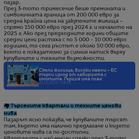
пазар.
През 3-тото тримесечие беше премината и
символичната граница от 200 000 евро за
средна крайна цена на закупените жилища –
спрямо 150 000 евро през 2024 г. и началото на
2025 г. Ако през предходните години общите
средни цени растяха с по 5 000 – 10 000 евро
годишно, то сега ръстът е около 50 000 евро,
което е показателно за силния натиск върху
купувачите и техните възможности.
Скъпи жилища, високи наеми – ЕС
търси изход от лабиринта с
имотите. Гърция има план
23.10.2025 / 08:50
🏘️ Търсените квартали и техните ценови
нива
Пазарът ясно показва, че купувачите търсят
там, където има налично предлагане и където
ценовите нива са по-достъпни.
Кварталите с най-много сделки през 3-тото