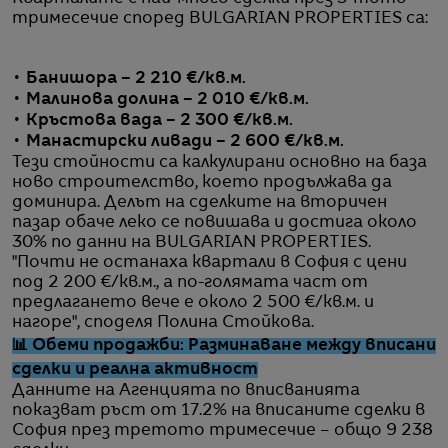
тримесечие според BULGARIAN PROPERTIES са:
• Банишора – 2 210 €/кв.м.
• Малинова долина – 2 010 €/кв.м.
• Кръстова вада – 2 300 €/кв.м.
• Манастирски ливади – 2 600 €/кв.м.
Тези стойности са калкулирани основно на база
ново строителство, което продължава да
доминира. Делът на сделките на вторичен
пазар обаче леко се повишава и достига около
30% по данни на BULGARIAN PROPERTIES.
"Почти не останаха квартали в София с цени
под 2 200 €/кв.м., а по-голямата част от
предлагането вече е около 2 500 €/кв.м. и
нагоре", споделя Полина Стойкова.
📊 Обеми продажби: Разминаване между вписани
сделки и реална активност
Данните на Агенцията по вписванията
показват ръст от 17.2% на вписаните сделки в
София през третото тримесечие – общо 9 238