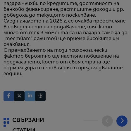
пазара - лихви по кредитите, достъпност на
банково финансиране, растящите доходи и др.
доведоха до текущото поскъпване.
След началото на 2026 г. се очаква преосмиляне
в поведението на продавачите, тъй като
много от тях в момента са на пазара само за да
„тестват“ дали той ще приеме високите им
очаквания.
С премахването на този психологически
фактор вероятно ще настъпи повишение на
предлагането, което от своя страна ще
нормализира и ценовия ръст през следващите
години.
СВЪРЗАНИ