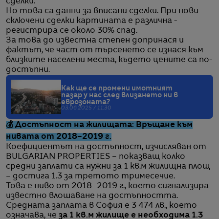
сделки.
Но това са данни за вписани сделки. При нови
сключени сделки картината е различна -
регистрира се около 30% спад.
За това до известна степен допринася и
фактът, че част от търсенето се изнася към
близките населени места, където цените са по-
достъпни.
Как ще се промени имотният
пазар у нас след влизането ни в
еврозоната?
03.06.2025 / 11:30
💰 Достъпност на жилищата: Връщане към
нивата от 2018–2019 г.
Коефициентът на достъпност, изчисляван от
BULGARIAN PROPERTIES – показващ колко
средни заплати са нужни за 1 кв.м жилищна площ
– достига 1.3 за третото тримесечие.
Това е ниво от 2018–2019 г., което сигнализира
известно влошаване на достъпността.
Средната заплата в София е 3 474 лв., което
означава, че
за 1 кв.м жилище е необходима 1.3