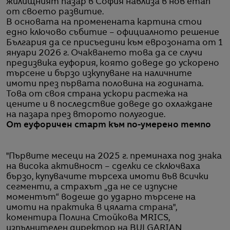
жилищният пазар в София навлиза в нов етап
от своето развитие.
В основата на променената картина стои
едно ключово събитие – официалното решение
България да се присъедини към еврозоната от 1
януари 2026 г. Очакването това да се случи
предизвика еуфория, която доведе до ускорено
търсене и бързо изкупуване на наличните
имоти през първата половина на годината.
Това от своя страна ускори растежа на
цените и в последствие доведе до охлаждане
на пазара през второто полугодие.
От еуфоричен старт към по-умерено темпо
"Първите месеци на 2025 г. преминаха под знака
на висока активност – сделки се сключваха
бързо, купувачите търсеха имоти във всички
сегменти, а страхът „да не се изпусне
моментът“ водеше до ударно търсене на
имоти на практика в цялата страна",
коментира Полина Стойкова MRICS,
изпълнителен директор на BULGARIAN