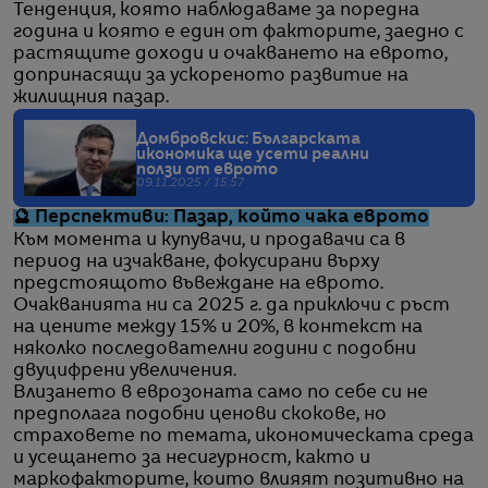
Тенденция, която наблюдаваме за поредна
година и която е един от факторите, заедно с
растящите доходи и очакването на еврото,
допринасящи за ускореното развитие на
жилищния пазар.
Домбровскис: Българската
икономика ще усети реални
ползи от еврото
09.11.2025 / 15:57
🔮 Перспективи: Пазар, който чака еврото
Към момента и купувачи, и продавачи са в
период на изчакване, фокусирани върху
предстоящото въвеждане на еврото.
Очакванията ни са 2025 г. да приключи с ръст
на цените между 15% и 20%, в контекст на
няколко последователни години с подобни
двуцифрени увеличения.
Влизането в еврозоната само по себе си не
предполага подобни ценови скокове, но
страховете по темата, икономическата среда
и усещането за несигурност, както и
маркофакторите, които влияят позитивно на