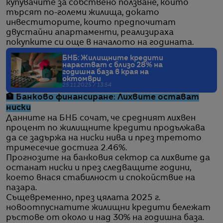
купувачите за собствено ползване, които
търсят по-големи жилища, докато
инвеститорите, които предпочитат
двустайни апартаменти, реализираха
покупките си още в началото на годината.
БНБ: Жилищните кредити
нарастват с близо 28% на
годишна база в края на
октомври
25.11.2025 / 13:54
🏦 Банково финансиране: Лихвите остават
ниски
Данните на БНБ сочат, че средният лихвен
процент по жилищните кредити продължава
да се задържа на ниски нива и през третото
тримесечие достига 2.46%.
Прогнозите на банковия сектор са лихвите да
останат ниски и през следващите години,
което внася стабилност и спокойствие на
пазара.
Същевременно, през цялата 2025 г.
новоотпуснатите жилищни кредити бележат
ръстове от около и над 30% на годишна база.