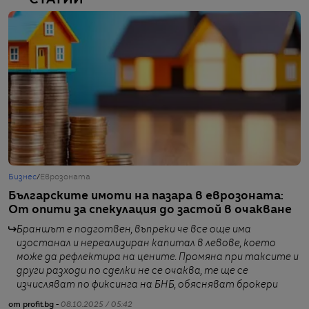
СТАТИИ
Бизнес
/
Еврозоната
Б
Българските имоти на пазара в еврозоната:
П
От опити за спекулация до застой в очакване
Б
Браншът е подготвен, въпреки че все още има
изостанал и нереализиран капитал в левове, което
може да рефлектира на цените. Промяна при таксите и
от
други разходи по сделки не се очаква, те ще се
изчисляват по фиксинга на БНБ, обясняват брокери
от profit.bg -
08.10.2025 / 05:42