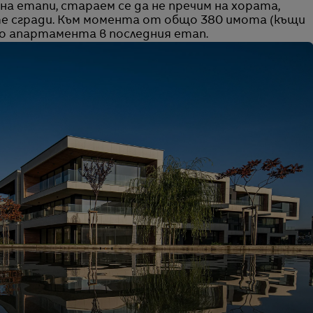
на етапи, стараем се да не пречим на хората,
е сгради. Към момента от общо 380 имота (къщи
о апартамента в последния етап.