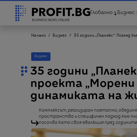
Глобално
Бизнес
Начало
Бизнес
35 години „Планекс“: Поглед 
Бизнес
35 години „Планек
проекта „Морени 
динамиката на ж
Комплексът, реализиран поетапно, обедин
пространства и специфичен подход към пл
посочва като своя еволюция през годинит