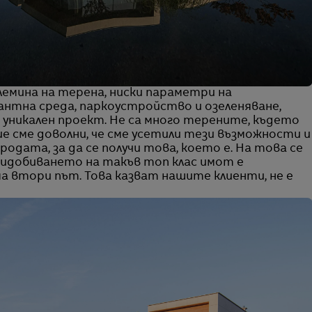
емина на терена, ниски параметри на
гантна среда, паркоустройство и озеленяване,
 уникален проект. Не са много терените, където
ие сме доволни, че сме усетили тези възможности и
одата, за да се получи това, което е. На това се
ридобиването на такъв топ клас имот е
а втори път. Това казват нашите клиенти, не е