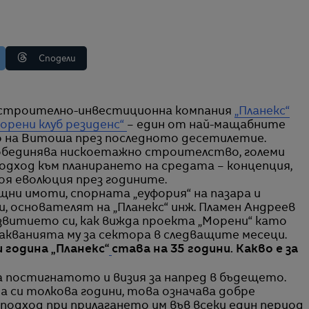
Сподели
а строително-инвестиционна компания
„Планекс“
орени клуб резиденс“
– един от най-мащабните
 на Витоша през последното десетилетие.
 обединява нискоетажно строителство, големи
дход към планирането на средата – концепция,
оя еволюция през годините.
щни имоти, спорната „еуфория“ на пазара и
 основателят на „Планекс“ инж. Пламен Андреев
звитието си, как вижда проекта „Морени“ като
чакванията му за сектора в следващите месеци.
и година „Планекс“
става на 35 години. Какво е за
на постигнатото и визия за напред в бъдещето.
а си толкова години, това означава добре
подход при прилагането им във всеки един период