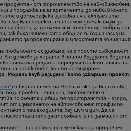
ме продукта - от строителство на най-обикновени
ини) и продажба на апартаменти, до ниво, в което
лните и демографски изисквания и актуалните
секи следващ проект се стремим до максимум да
ния терен, за да измислим концепция, съобразена
, как биха живели като общност. Този анализ на
заданието за проектиране и цялостната концепция
 че това което създаваме, не е просто съвкупност
. А е домове за хората, в които въздухът, водата,
яванията на средата, определят както начина на
три на проектите, които реализираме.
 за „Морени клуб резиденс“ като завършен проект
ени“
е сбъдната мечта. Всеки може да види това,
 този проект – тишина, спокойствие и
ейства по алеите и общите пространства – езеро,
ктът от изнасянето на автомобилния трафик по
онтакт с пешеходците, без шум и дим. Да се
 с нискоетажното застрояване, а не заплашен от
мотите – ние никога не сме искали да продаваме