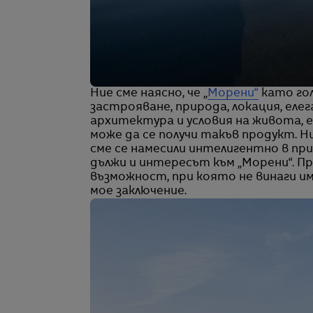
Ние сме наясно, че „
Морени“
като гол
застрояване, природа, локация, еле
архитектура и условия на живота, е
може да се получи такъв продукт. Н
сме се намесили интелигентно в прир
дължи и интересът към „Морени“. П
възможност, при която не винаги им
мое заключение.