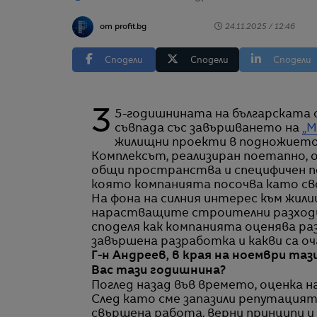
от profit.bg
24.11.2025 / 12:46
Сподели
Сподели
Сподели
35-годишнината на българскат
съвпада със завършването на
„М
жилищни проекти в подножието
Комплексът, реализиран поетапно,
общи пространства и специфичен по
която компанията посочва като св
На фона на силния интерес към жили
нарастващите строителни разходи,
споделя как компанията оценява ра
завършена разработка и какви са о
Г-н Андреев, в края на ноември таз
Вас тази годишнина?
Поглед назад във времето, оценка 
След като сме запазили репутацият
свършена работа, верни принципи и 