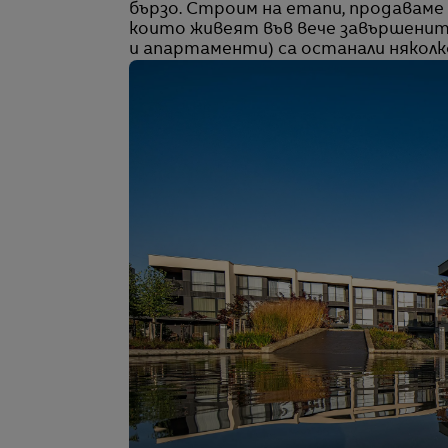
бързо. Строим на етапи, продаваме 
които живеят във вече завършенит
и апартаменти) са останали няколк