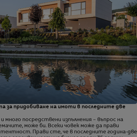
та за придобиване на имоти в последните две
 и много посредствени изпълнения – въпрос на
мачите, може би. Всеки човек може да прави
тентност. Прави сте, че в последните година-две