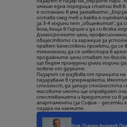
пазарът е пазар на „бързите пари“.
имаше една поредица статии във в. 
е останало в ума заглавието: „Бърз
остава след теб и каква е оценка
за 3-4 години пет „общежития“, да с
кола, къща в Гърция и да си всяка го
Дългосрочните цели, професионал
обществото са гаранция за устойчи
правят качествени проекти, да се 
технологии, да се инвестира в арх
продажните цени стават по-високи. 
ще бъдем принудени дълги години да 
повече от другите.
Пазарът се развива от принципа на 
пазаруване в супермаркета. Имотът
стойност, да запази стойността си
масовите имоти ще оправдаят очак
спестяванията и кредитите си в за
апартаменти (за София – десетки х
пазара на наемите.
Инж. Пламен Андреев: При