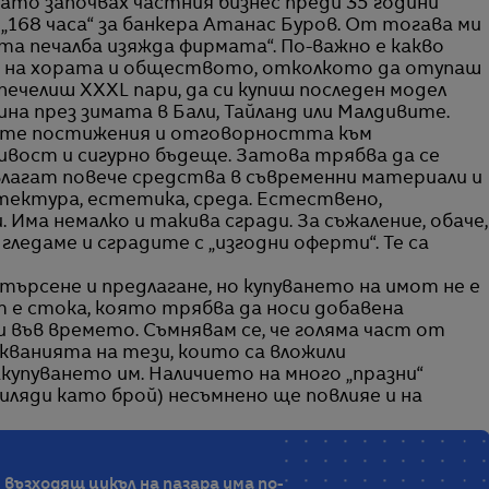
 Като започвах частния бизнес преди 35 години
„168 часа“ за банкера Атанас Буров. От тогава ми
ата печалба изяжда фирмата“. По-важно е какво
та на хората и обществото, отколкото да отупаш
печелиш ХXXL пари, да си купиш последен модел
дина през зимата в Бали, Тайланд или Малдивите.
ните постижения и отговорността към
вост и сигурно бъдеще. Затова трябва да се
влагат повече средства в съвременни материали и
итектура, естетика, среда. Естествено,
Има немалко и такива сгради. За съжаление, обаче,
гледаме и сградите с „изгодни оферти“. Те са
търсене и предлагане, но купуването на имот не е
 е стока, която трябва да носи добавена
 във времето. Съмнявам се, че голяма част от
ванията на тези, които са вложили
купуването им. Наличието на много „празни“
иляди като брой) несъмнено ще повлияе и на
 възходящ цикъл на пазара има по-