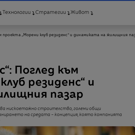
Технологии
Стратегии
Живот
към проекта „Морени клуб резиденс“ и динамиката на жилищния па
с“: Поглед към
клуб резиденс“ и
илищния пазар
ява нискоетажно строителство, големи общи
анирането на средата – концепция, която компанията
е