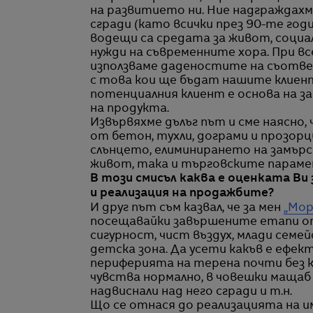
на развитието ни. Ние надграждах
сгради (като всички през 90-те год
водещи са средата за живот, социа
нужди на съвременните хора. При в
използваме даденостите на съответ
с това кои ще бъдат нашите клиенти
потенциалния клиент е основа на 
на продукта.
Извървяхме дълъг път и сме наясно,
от бетон, тухли, дограми и прозорци
слънцето, елиминирането на замърс
живот, така и търговските параме
В този смисъл каква е оценката Ви
и реализация на продажбите?
И друг път съм казвал, че за мен
„Мор
посещавайки завършените етапи от
сигурност, чист въздух, млади сем
детска зона. Да усети какъв е ефе
периферията на терена почти без к
чувства нормално, в човешки мащаб
надвиснали над него сгради и т.н.
Що се отнася до реализацията на и