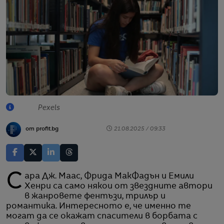
Pexels
от profit.bg
21.08.2025 / 09:33
Сара Дж. Маас, Фрида МакФадън и Емили
Хенри са само някои от звездните автори
в жанровете фентъзи, трилър и
романтика. Интересното е, че именно те
могат да се окажат спасители в борбата с