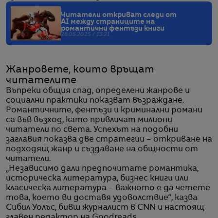
Читатели откриват следи от
AI между страниците на
романтични фентъзи книги
28.05.2025 / 13:21
Жанровете, които връщат
читателите
Въпреки общия спад, определени жанрове и
социални практики показват възраждане.
Романтичните, фентъзи и криминални романи
са във възход, като привличат милиони
читатели по света. Успехът на подобни
заглавия показва две стратегии – откриване на
подходящ жанр и създаване на общности от
читатели.
„Независимо дали предпочитате романтика,
историческа литература, бизнес книги или
класическа литература – важното е да четете
това, което ви доставя удоволствие“, казва
Сибил Уолъс, бивш журналист в CNN и настоящ
главен редактор на Goodreads.