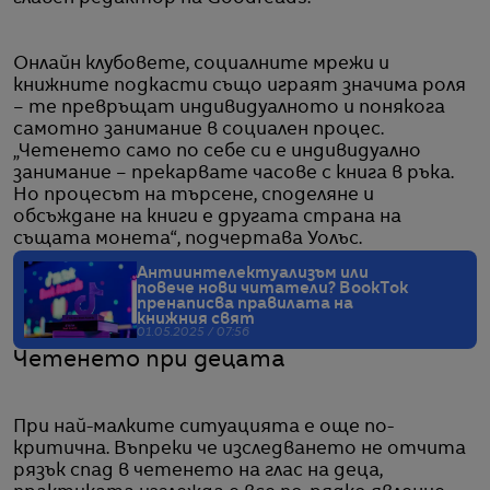
Онлайн клубовете, социалните мрежи и
книжните подкасти също играят значима роля
– те превръщат индивидуалното и понякога
самотно занимание в социален процес.
„Четенето само по себе си е индивидуално
занимание – прекарвате часове с книга в ръка.
Но процесът на търсене, споделяне и
обсъждане на книги е другата страна на
същата монета“, подчертава Уолъс.
Антиинтелектуализъм или
повече нови читатели? BookTok
пренаписва правилата на
книжния свят
01.05.2025 / 07:56
Четенето при децата
При най-малките ситуацията е още по-
критична. Въпреки че изследването не отчита
рязък спад в четенето на глас на деца,