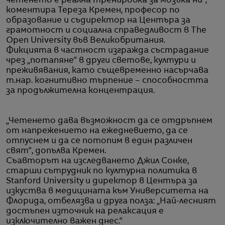
четенето е реална тренировка за мозъка ни“,
коментира Тереза Кремен, професор по
образование и съдиректор на Центъра за
грамотност и социална справедливост в The
Open University във Великобритания.
Фикцията в частност изгражда състрадание
чрез „потапяне“ в други светове, култури и
преживявания, като същевременно насърчава
т.нар. когнитивно търпение – способността
за продължителна концентрация.
„Четенето дава възможност да се отдръпнем
от напрежението на ежедневието, да се
отпуснем и да се потопим в един различен
свят“, допълва Кремен.
Съавторът на изследването Джил Сонке,
старши сътрудник по културна политика в
Stanford University и директор в Центъра за
изкуства в медицината към Университета на
Флорида, отбелязва и друга полза: „Най-лесният
достъпен източник на релаксация е
изключително важен днес.“