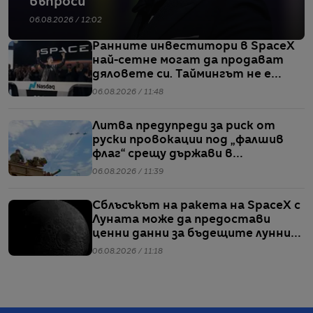
въпроси
06.08.2026 / 12:02
Ранните инвеститори в SpaceX
най-сетне могат да продават
дяловете си. Таймингът не е
идеален
06.08.2026 / 11:48
Литва предупреди за риск от
руски провокации под „фалшив
флаг“ срещу държави в
Балтийския регион
06.08.2026 / 11:39
Сблъсъкът на ракета на SpaceX с
Луната може да предостави
ценни данни за бъдещите лунни
мисии
06.08.2026 / 11:18