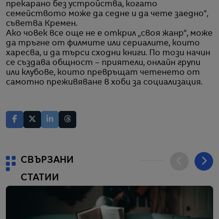
прекарано без устройства, когато
семейството може да седне и да чете заедно“,
съветва Кремен.
Ако човек все още не е открил „своя жанр“, може
да тръгне от филмите или сериалите, които
харесва, и да търси сходни книги. По този начин
се създава общност – приятели, онлайн групи
или клубове, които превръщат четенето от
самотно преживяване в хоби за социализация.
СВЪРЗАНИ
СТАТИИ