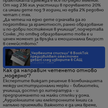
практиката изглежда е все по-рядко явление.
От над 236 хил. участници в проучването 20%
са имали дете под 9 години, но едва 2% редовно
четат с тях.
„Да четеш на едно дете означава да го
подготвяш за грамотност, ранно образование
и по-добри постижения в училище“, подчертава
Сонке. „Но отвъд образованието това е и
ценен момент за връзка и емоционална близост
в семейството.“
„Червените списъци“ в BookTok
предизвикват ожесточен
дебат след изборите в САЩ
17.11.2024 / 14:08
Как да направим четенето отново
„модерно“?
Експертите виждат решение в комбинацията
между институционални мерки – библиотеки,
училища, достъп до литература – и
предприемането на малки стъпки у дома.
„Аудиокнигите или електронните книги са
напълно приемливи. Важното е да има време,