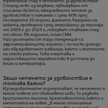
тревожния спад в четенето за удоволствие.
Според ново изследване, публикувано от
списание iScience, ежедневното четене за
удоволствие е намаляло с цели 40% през
последните 20 години. Данните, базирани на
анкета, проведена сред американци за периода
от 2003 г. до 2023 г., показват стабилен спад
от около 3% годишно, пише CNN.
Най-засегнати от тази тенденция са
афроамериканците, хората с по-ниски доходи
или образователно равнище, както и жителите
на селски райони. Това очертава и
нарастващото неравенство в достъпа до
книги и литература.
Защо четенето за удоволствие е
толкова важно?
Изследователите подчертават, че четенето е
много повече от обикновено хоби. То развива
критичното мислене, креативността, както и
емпатията на човек. „В много отношения