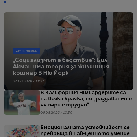
Стратегии
„Социализмът е бедствие“: Бил
Акман има теория за жилищния
кошмар в Ню Йорк
06.08.2026 / 11:07
В Калифорния милиардерите са
на всяка крачка, но „раздаването
на пари е трудно“
06.08.2026 / 10:30
Емоционалната устойчивост се
превръща в най-ценното умение.