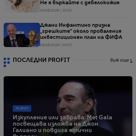
Не я бъркайте с дебелокожие
06.08.2026 / 10:20
Джани Инфантино призна
„грешките“ около проваления
инвестиционен план на ФИФА
06.08.2026 / 05:07
ПОСЛЕДНИ PROFIT
виж още
Живот
Изкупление или забрава: Met Gala
посвещава изложба на Джон
Галиано и повдига етични