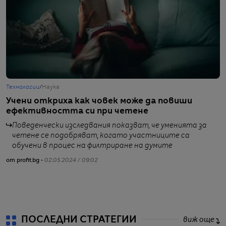
Технологии
/
Наука
С
Учени откриха как човек може да повиши
И
ефективността си при четене
з
Поведенчески изследвания показват, че уменията за
четене се подобряват, когато участниците са
обучени в процес на филтриране на думите
от profit.bg -
02.05.2024 / 09:02
от
ПОСЛЕДНИ СТРАТЕГИИ
виж още