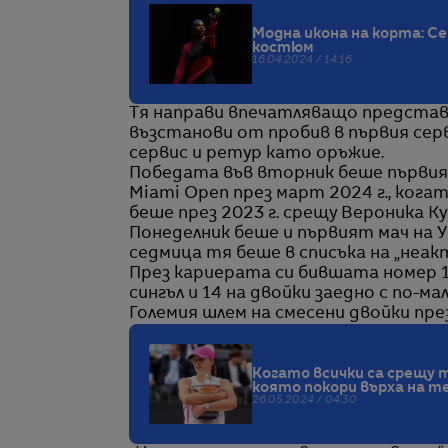
Модна икона на корта: С
костюм
16.04.2024 / 14:16
Тя направи впечатляващо представ
възстанови от пробив в първия сер
сервис и ретур като оръжие.
Победата във вторник беше първия
Miami Open през март 2024 г., кога
беше през 2023 г. срещу Вероника Ку
Понеделник беше и първият мач на У
седмица тя беше в списъка на „неак
През кариерата си бившата номер 1
сингъл и 14 на двойки заедно с по-
Големия шлем на смесени двойки през
Когато всички са срещу
която покори върха на т
26.05.2024 / 04:30