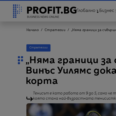
Глобално
Бизнес
Начало
Стратегии
„Няма граници за съвърш
Стратегии
„Няма граници за
Винъс Уилямс дока
корта
Тенисът е като работа от 9 до 5, само че 
която стана най-възрастната тенисистка, 