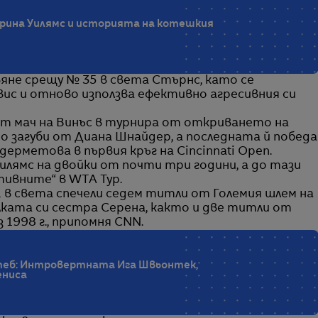
ерина Уилямс и историята на котешкия
яне срещу № 35 в света Стърнс, като се
вис и отново използва ефективно агресивния си
т мач на Винъс в турнира от откриването на
то загуби от Диана Шнайдер, а последната й победа
дерметова в първия кръг на Cincinnati Open.
илямс на двойки от почти три години, а до тази
тивните“ в WTA Тур.
 в света спечели седем титли от Големия шлем на
малката си сестра Серена, както и две титли от
 1998 г., припомня CNN.
 теб: Интровертната Ига Швьонтек,
ениса