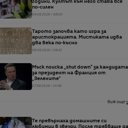
години. Култът към него става все
по-силен
09.08.2026 / 08:00
Тарото започва като игра за
аристокрацията. Мистиката идва
два века по-късно
08.08.2026 / 09:43
Мъск поиска „shut down” за кандидата
за президент на Франция от
„Зелените“
07.08.2026 / 10:38
виж още
Те превърнаха домашните си
любимци в звезди. После трябваше д