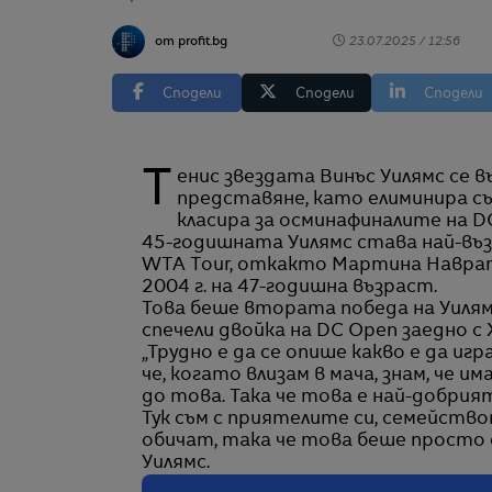
от profit.bg
23.07.2025 / 12:56
Сподели
Сподели
Сподели
Тенис звездата Винъс Уилямс се върна назад във времето и демонстрира блестящо
представяне, като елиминира съ
класира за осминафиналите на D
45-годишната Уилямс става най-въз
WTA Tour, откакто Мартина Наврати
2004 г. на 47-годишна възраст.
Това беше втората победа на Уилямс
спечели двойка на DC Open заедно с
„Трудно е да се опише какво е да иг
че, когато влизам в мача, знам, че и
до това. Така че това е най-добрият
Тук съм с приятелите си, семейство
обичат, така че това беше просто е
Уилямс.