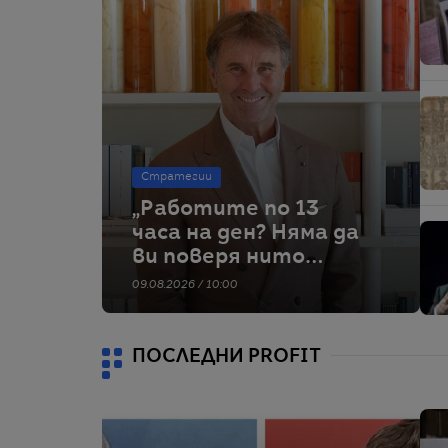
Стратегии
„Работите по 13
часа на ден? Няма да
ви поверя нито
едно евро“:
09.08.2026 / 10:00
Философията на
Брунело Кучинели за
бизнеса и живота
ПОСЛЕДНИ PROFIT