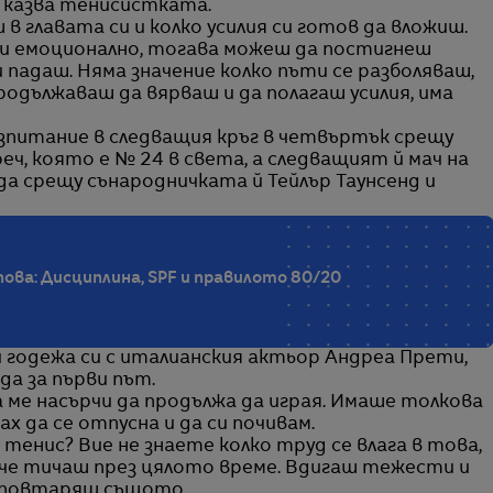
 казва тенисистката.
в главата си и колко усилия си готов да вложиш.
 и емоционално, тогава можеш да постигнеш
 падаш. Няма значение колко пъти се разболяваш,
продължаваш да вярваш и да полагаш усилия, има
изпитание в следващия кръг в четвъртък срещу
ч, която е № 24 в света, а следващият й мач на
да срещу сънародничката й Тейлър Таунсенд и
ва: Дисциплина, SPF и правилото 80/20
и годежа си с италианския актьор Андреа Прети,
да за първи път.
 ме насърчи да продължа да играя. Имаше толкова
х да се отпусна и да си почивам.
 тенис? Вие не знаете колко труд се влага в това,
о че тичаш през цялото време. Вдигаш тежести и
н повтаряш същото.