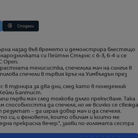
Сподели
народничката си Пейтън Стърнс с 6-3, 6-4 и се
C Open.
растната тенисистка, спечелила мач на сингъл в
лова спечели в първия кръг на Уимбълдън през
 в турнира за два дни, след като в понеделник
 Хейли Баптист.
раеш първи мач след толкова дълго прекъсване. Така
мам способността да спечеля, но не всичко се свежд
 резултат – да играя добър мач и да спечеля.
то си, и феновете, които обичам и които ме
дна прекрасна вечер.“, заяви по-голямата сестра