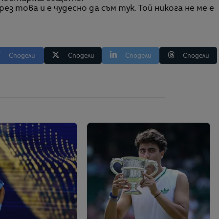
ез това и е чудесно да съм тук. Той никога не ме е
Сподели
Сподели
Сподели
Сподели