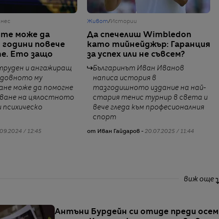
лнес
Живот
/
Истории
те може да
Да спечелиш Wimbledon
 години повече
като тийнейджър: Гаранция
е. Ето защо
за успех или не съвсем?
труден и ангажиращ
Българинът Иван Иванов
едовното му
написа история в
ане може да помогне
тазгодишното издание на най-
яване на цялостното
стария тенис турнир в света и
и психическо
вече гледа към професионалния
спорт
09.2024 / 12:45
от Иван Гайдаров -
20.07.2025 / 11:44
виж още
Антъни Бурдейн си отиде преди осем