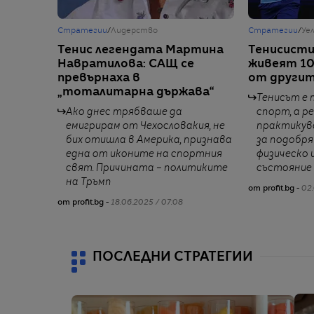
Стратегии
/
Лидерство
Стратегии
/
Уе
Тенис легендата Мартина
Тенисисти
Навратилова: САЩ се
живеят 10
превърнаха в
от другит
„тоталитарна държава“
Тенисът е 
Ако днес трябваше да
спорт, а р
емигрирам от Чехословакия, не
практикув
бих отишла в Америка, признава
за подобр
една от иконите на спортния
физическо 
свят. Причината – политиките
състояние
на Тръмп
от profit.bg -
02.
от profit.bg -
18.06.2025 / 07:08
ПОСЛЕДНИ СТРАТЕГИИ