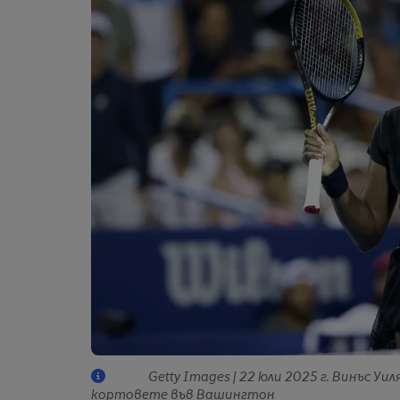
Getty Images | 22 юли 2025 г. Винъс У
кортовете във Вашингтон