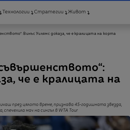
Технологии
Стратегии
Живот
енството“: Винъс Уилямс доказа, че е кралицата на корта
 съвършенството“:
за, че е кралицата на
тичаш през цялото време, признава 45-годишната звезда,
спечелила мач на сингъл в WTA Tour