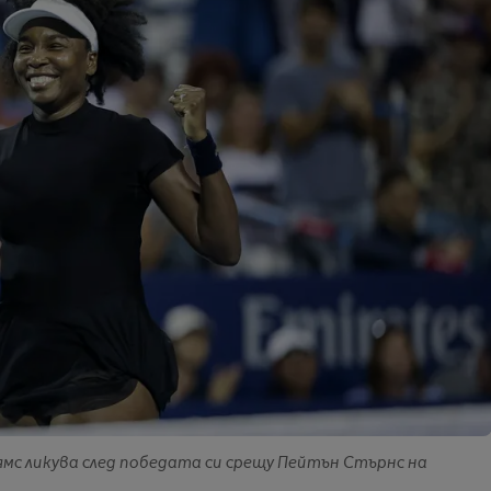
илямс ликува след победата си срещу Пейтън Стърнс на