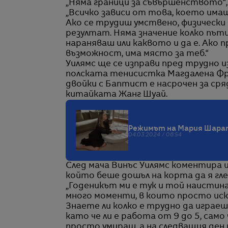
„Няма граници за съвършенството“,
„Всичко зависи от това, което имаш 
Ако се трудиш умствено, физически
резултат. Няма значение колко пъти
нараняваш или каквото и да е. Ако 
възможност, има място за теб.“
Уилямс ще се изправи пред трудно 
полската тенисистка Магдалена Фре
двойки с Баптист е насрочен за сря
китайката Жанг Шуай.
Режимът на Мария Шарапо
04.03.2024 / 06:54
След мача Винъс Уилямс коментира 
който беше дошъл на корта да я гле
„Годеникът ми е тук и той наистина
много моменти, в които просто иска
Знаете ли колко е трудно да играеш
като че ли е работа от 9 до 5, сам
просто умираш, а на следващия де