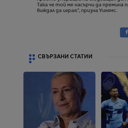
Така че той ме насърчи да премина пр
виждал да играя.“, призна Уилямс.
СВЪРЗАНИ СТАТИИ