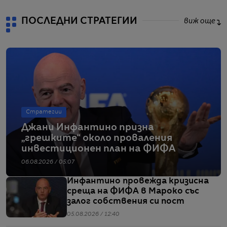
ПОСЛЕДНИ СТРАТЕГИИ
виж още
Стратегии
Джани Инфантино призна
„грешките“ около проваления
инвестиционен план на ФИФА
06.08.2026 / 05:07
Инфантино провежда кризисна
среща на ФИФА в Мароко със
залог собствения си пост
05.08.2026 / 12:40