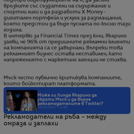
подобри видеофункциите на X, да засили
връзките със създатели на съдържание и
спортни лиги и да разработи X Money -
дигитален портфейл и услуга за разплащания,
която предстои да бъде пусната по-късно тази
година.
В интервю за Financial Times през юни, Якарино
заяви, че 96% от предишните рекламни клиенти
на компанията са се завърнали. Въпреки това
рекламният бизнес остава нестабилен, като
напрежението с маркетинг агенции не стихва.
Мъск често публично критикува компаниите,
които бойкотират платформата.
Може ли Линда Якарино да
укроти Мъск и да върне
рекламодателите в Twitter?
14.05.2023 / 11:49
Рекламодатели на ръба – между
омраза и заплахи