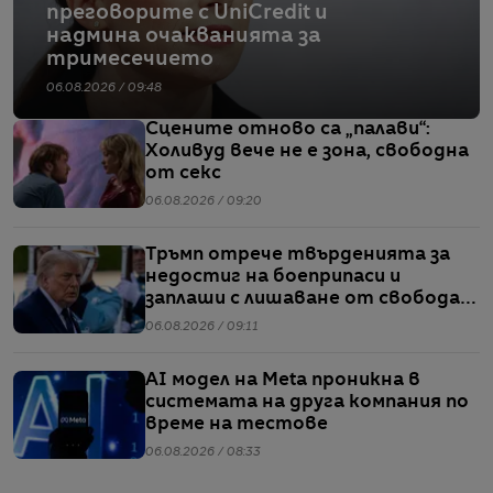
преговорите с UniCredit и
надмина очакванията за
тримесечието
06.08.2026 / 09:48
Сцените отново са „палави“:
Холивуд вече не е зона, свободна
от секс
06.08.2026 / 09:20
Тръмп отрече твърденията за
недостиг на боеприпаси и
заплаши с лишаване от свобода
хората, които разпространяват
06.08.2026 / 09:11
подобна информация
AI модел на Meta проникна в
системата на друга компания по
време на тестове
06.08.2026 / 08:33