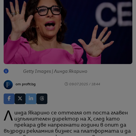
Getty Images | Линда Якарино
от profit.bg
09.07.2025 / 18:44
Линда Якарино се оттегля от поста главен
изпълнителен директор на X, след като
прекара две напрегнати години в опит да
възроди рекламния бизнес на платформата и да