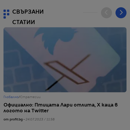
СВЪРЗАНИ
СТАТИИ
Глобално
/
Стратегии
Г
Официално: Птицата Лари отлита, X каца в
Я
логото на Twitter
п
от profit.bg -
24.07.2023 / 11:58
от