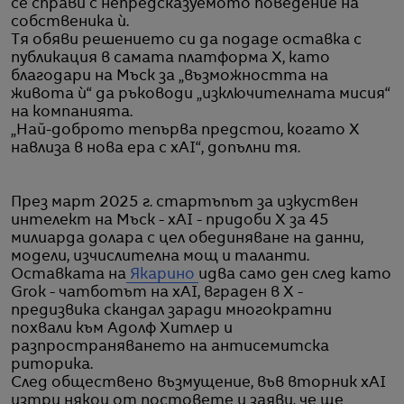
се справи с непредсказуемото поведение на
собственика ѝ.
Тя обяви решението си да подаде оставка с
публикация в самата платформа X, като
благодари на Мъск за „възможността на
живота ѝ“ да ръководи „изключителната мисия“
на компанията.
„Най-доброто тепърва предстои, когато X
навлиза в нова ера с xAI“, допълни тя.
През март 2025 г. стартъпът за изкуствен
интелект на Мъск - xAI - придоби X за 45
милиарда долара с цел обединяване на данни,
модели, изчислителна мощ и таланти.
Оставката на
Якарино
идва само ден след като
Grok - чатботът на xAI, вграден в X -
предизвика скандал заради многократни
похвали към Адолф Хитлер и
разпространяването на антисемитска
риторика.
След обществено възмущение, във вторник xAI
изтри някои от постовете и заяви, че ще