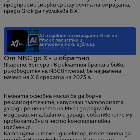
предприеме „мерки срещу речта на омразата,
преди Grok да публикува в X“.
AI и езикът на омразата: Grok на
Мъск с расистки и
антисемитски изблици
09.07.2025 / 07:51
От NBC до X - и обратно
Якарино, ветеран в рекламния бранш и бивш
ръководител на NBCUniversal, бе назначена
начело на X в средата на 2023 г.
Нейната основна мисия бе да върне
рекламодателите, напуснали платформата
заради решението на Мъск да разхлаби
модерацията, както и заради собствените му
провокативни и често конспиративни
изявления.
Като изпълнителен директор, тя се опита да