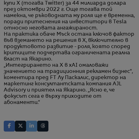
купи X (тогава Twitter) за 44 милиарда долара
през октомври 2022 г. Още тогава той
намекна, че ръководната му роля ще е временна,
поради притеснения на инвеститори в Tesla
относно неговата ангажираност.
На практика обаче Мъск остана ключов фактор
във вземането на решения в X, включително в
продуктовото развитие - роля, която според
критиците подчертава ограничената реална
власт на Якарино.
„Интегрирането на X в xAI омаловажи
значението на традиционния рекламен бизнес“,
коментира пред FT Лу Паскалис, директор на
маркетинг консултантската компания AJL
Advisory и приятел на Якарино. „Ясно е, че
фокусът сега е върху приходите от
абонаменти.“