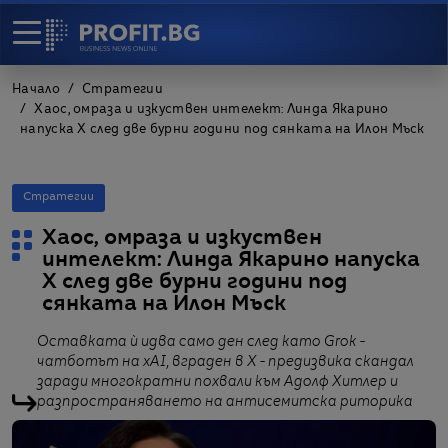
Начало
Стратегии
Хаос, омраза и изкуствен интелект: Линда Якарино
напуска X след две бурни години под сянката на Илон Мъск
Стратегии
Хаос, омраза и изкуствен
интелект: Линда Якарино напуска
X след две бурни години под
сянката на Илон Мъск
Оставката ѝ идва само ден след като Grok -
чатботът на xAI, вграден в X - предизвика скандал
заради многократни похвали към Адолф Хитлер и
разпространяването на антисемитска риторика