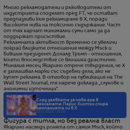
Много рекламодатели и ръководители от
индустрията споделят пред FT, че остават
предпазливи към рекламиране в X, поради
високите нива на токсично съдържание. Част
от тях харчат минимални суми само за да
поддържат присъствие.
Рекламната активност временно се увеличи
покрай близките отношения между Мъск и
бившия президент Доналд Тръмп - отношения,
които впоследствие се влошиха драстично.
Миналия месец Якарино отрече твърдения, че X
е заплашвал марки със съдебни дела, ако не
купят реклама. В отговор на публикация на The
Wall Street Journal, тя нарече доклада „слухове и
анонимни източници“.
След заявката за нова ера в
рекламата: Парис Хилтън спира
кампанията си в X
22.11.2023 / 10:28
Фигура с титла, но без реална власт
Якарино наследи ролята от самия Мъск, който