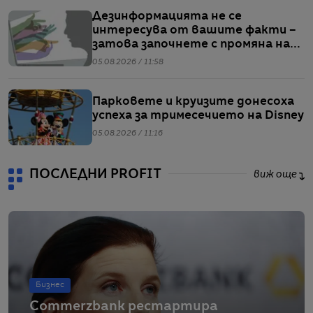
Дезинформацията не се
интересува от вашите факти –
затова започнете с промяна на
нагласите
05.08.2026 / 11:58
Парковете и круизите донесоха
успеха за тримесечието на Disney
05.08.2026 / 11:16
ПОСЛЕДНИ PROFIT
виж още
Бизнес
Commerzbank рестартира