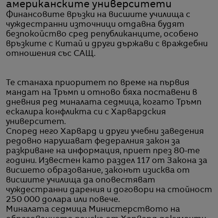
американските университети
Финансовите връзки на висшите училища с
чуждестранни източници отдавна будят
безпокойство сред републиканците, особено
връзките с Китай и други държави с враждебни
отношения със САЩ.
Те станаха приоритет по време на първия
мандат на Тръмп и отново бяха поставени в
дневния ред миналата седмица, когато Тръмп
ескалира конфликта си с Харвардския
университет.
Според него Харвард и други учебни заведения
редовно нарушават федералния закон за
разкриване на информация, приет през 80-те
години. Известен като раздел 117 от Закона за
висшето образование, законът изисква от
висшите училища да оповестяват
чуждестранни дарения и договори на стойност
250 000 долара или повече.
Миналата седмица Министерството на