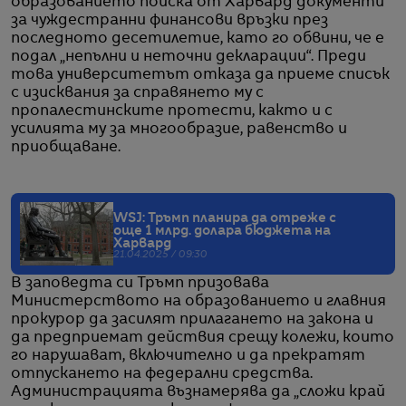
образованието поиска от Харвард документи
за чуждестранни финансови връзки през
последното десетилетие, като го обвини, че е
подал „непълни и неточни декларации“. Преди
това университетът отказа да приеме списък
с изисквания за справянето му с
пропалестинските протести, както и с
усилията му за многообразие, равенство и
приобщаване.
WSJ: Тръмп планира да отреже с
още 1 млрд. долара бюджета на
Харвард
21.04.2025 / 09:30
В заповедта си Тръмп призовава
Министерството на образованието и главния
прокурор да засилят прилагането на закона и
да предприемат действия срещу колежи, които
го нарушават, включително и да прекратят
отпускането на федерални средства.
Администрацията възнамерява да „сложи край