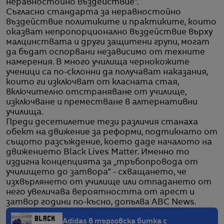
неравностойно въздействие“.
Съгласно стандарта за неравностойно
въздействие политиките и практиките, които
оказват непропорционално въздействие върху
малцинствата и други защитени групи, могат
да бъдат оспорвани независимо от техните
намерения. В много училища чернокожите
ученици са по-склонни да получават наказания,
които ги изключват от класната стая,
включително отстраняване от училище,
изключване и преместване в алтернативни
училища.
Преди десетилетие тези различия станаха
обект на движение за реформи, подтикнато от
същото разсъждение, което даде началото на
движението Black Lives Matter. Именно то
издигна концепцията за „тръбопровода от
училището до затвора“ - схващането, че
изхвърлянето от училище или отпадането от
него увеличава вероятността от арест и
затвор години по-късно, допълва ABC News.
Adidas в търговска битка с