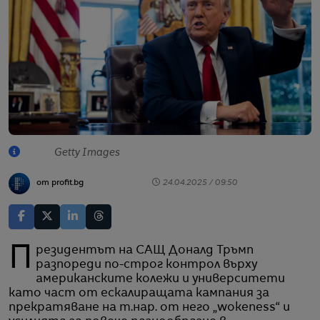
Getty Images
от profit.bg
24.04.2025 / 09:50
Президентът на САЩ Доналд Тръмп
разпореди по-строг контрол върху
американските колежи и университети
като част от ескалиращата кампания за
прекратяване на т.нар. от него „wokeness“ и