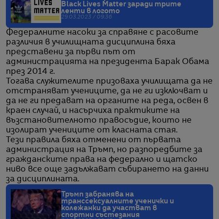
Black Lives Matter заради трите
ленти в логото
29.03.2023 / 09:36
Федералните насоки за справяне с расовите
различия в училищната дисциплина бяха
представени за първи път от
администрацията на президента Барак Обама
през 2014 г.
Тогава служителите призоваха училищата да не
отстраняват учениците, да не ги изключват и
да не ги предават на органите на реда, освен в
краен случай, и насърчиха практиките на
възстановителното правосъдие, които не
изолират учениците от класната стая.
Тези правила бяха отменени от първата
администрация на Тръмп, но разпоредбите за
гражданските права на федерално и щатско
ниво все още задължават събирането на данни
за дисциплината.
Тръмп забранява на
транссексуалните ученички и
колежанки да участват в
спортни състезания