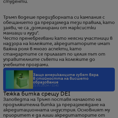
студенти.
Тръмп водеше предизборната си кампания с
обещанието да преразгледа тези правила, като
заяви, че са „доминирани от марксистки
маниаци и луди“.
Често пренебрегвани като неясни участници в
надзора на колежите, акредитаторите имат
важна роля в много аспекти, като
стандартите се прилагат по целия път от
управителните съвети на колежите до
учебните програми.
Защо американците губят вяра
в стойността на висшето
образование
21.01.2024 / 11:41
Тежка битка срещу DEI
Заповедта на Тръмп поставя началото на
продължителна битка за преразглеждане на
акредитационната индустрия. Основният му
приоритет е да лиши акредитаторите от