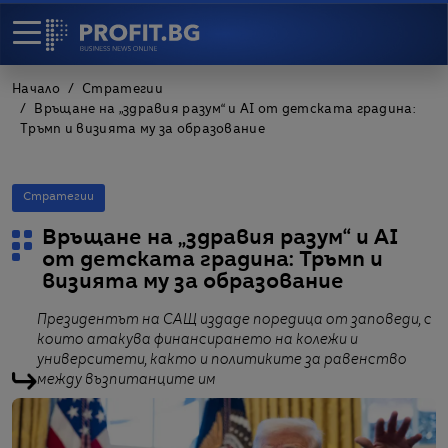
Начало
Стратегии
Връщане на „здравия разум“ и AI от детската градина:
Тръмп и визията му за образование
Стратегии
Връщане на „здравия разум“ и AI
от детската градина: Тръмп и
визията му за образование
Президентът на САЩ издаде поредица от заповеди, с
които атакува финансирането на колежи и
университети, както и политиките за равенство
между възпитанците им