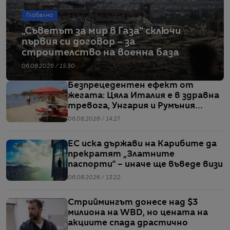
Глобално
„Съветът за мир в Газа“ сключи
първия си договор – за
строителство на военна база
06.08.2026 / 15:30
Безпрецедентен ефект от
жегата: Цяла Италия е в здравна
тревога, Унгария и Румъния
пестят електричество
06.08.2026 / 14:27
ЕС иска държави на Карибите да
прекратят „Златните
паспорти“ – иначе ще въведе визи
06.08.2026 / 13:22
Стриймингът донесе над $3
милиона на WBD, но цената на
акциите спада драстично