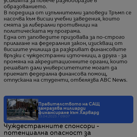
усилията за повече разнообразие в
образованието.
В поредица от изпълнителни заповеди Тръмп се
насочва към висши учебни заведения, които
смята за либерални противници на
политическата му програма.
Една от заповедите призовава за по-строго
прилагане на федералния закон, изискващ от
висшите училища да разкриват финансовите
връзки с чуждестранни източници, а друга - за
промяна на акредитационните органи, които
решават дали университетите могат да
приемат федерална финансова помощ,
отпускана на студенти, отбелязва ABC News.
Правителството на САЩ
замразява милиарди
финансиране към Харвард
15.04.2025 / 09:07
Чуждестранните спонсори -
потенциална опасност за