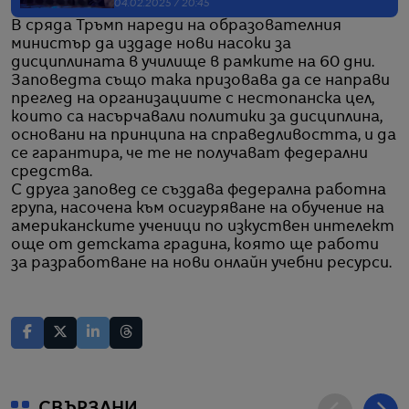
04.02.2025 / 20:45
В сряда Тръмп нареди на образователния
министър да издаде нови насоки за
дисциплината в училище в рамките на 60 дни.
Заповедта също така призовава да се направи
преглед на организациите с нестопанска цел,
които са насърчавали политики за дисциплина,
основани на принципа на справедливостта, и да
се гарантира, че те не получават федерални
средства.
С друга заповед се създава федерална работна
група, насочена към осигуряване на обучение на
американските ученици по изкуствен интелект
още от детската градина, която ще работи
за разработване на нови онлайн учебни ресурси.
СВЪРЗАНИ