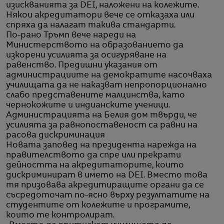
изискванията за DEI, наложени на колежите.
Някои акредитатори вече се отказаха или
спряха да налагат такива стандарти.
По-рано Тръмп вече нареди на
Министерството на образованието да
изкорени усилията за осигуряване на
равенство. Предишни указания от
администрациите на демократите насочваха
училищата да не наказват непропорционално
слабо представените малцинства, като
чернокожите и индианските ученици.
Администрацията на Белия дом твърди, че
усилията за равнопоставеност са равни на
расова дискриминация
Новата заповед на президента нарежда на
правителството да спре или прекрати
дейността на акредитаторите, които
дискриминират в името на DEI. Вместо това
тя призовава акредитиращите органи да се
съсредоточат по-ясно върху резултатите на
студентите от колежите и програмите,
които те контролират.