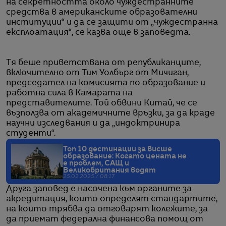
на секретността около чуждестранните
средства в американските образователни
институции“ и да се защити от „чуждестранна
експлоатация“, се казва още в заповедта.
Тя беше приветствана от републиканците,
включително от Тим Уолбърг от Мичиган,
председател на комисията по образование и
работна сила в Камарата на
представителите. Той обвини Китай, че се
възползва от академичните връзки, за да краде
научни изследвания и да „индоктринира
студенти“.
Топ 10 дестинации за висше
образование: Когато цената не
е проблем, САЩ и
Великобритания водят
25.02.2025 / 08:17
Друга заповед е насочена към органите за
акредитация, които определят стандартите,
на които трябва да отговарят колежите, за
да приемат федерална финансова помощ от