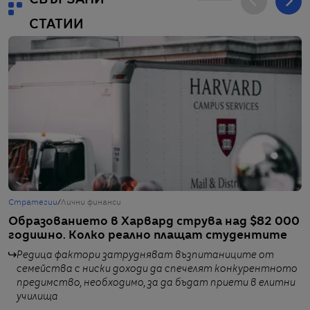
СТАТИИ
Стратегии
/
Лични финанси
Г
Образованието в Харвард струва над $82 000
П
годишно. Колко реално плащат студентите
Х
Редица фактори затрудняват възпитаниците от
от
семейства с ниски доходи да спечелят конкурентното
предимство, необходимо, за да бъдат приети в елитни
училища