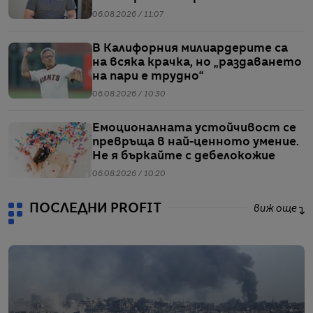
06.08.2026 / 11:07
В Калифорния милиардерите са
на всяка крачка, но „раздаването
на пари е трудно“
06.08.2026 / 10:30
Емоционалната устойчивост се
превръща в най-ценното умение.
Не я бъркайте с дебелокожие
06.08.2026 / 10:20
ПОСЛЕДНИ PROFIT
виж още