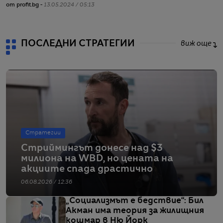
от profit.bg -
13.05.2024 / 05:13
ПОСЛЕДНИ СТРАТЕГИИ
виж още
Стратегии
Стриймингът донесе над $3
милиона на WBD, но цената на
акциите спада драстично
06.08.2026 / 12:36
„Социализмът е бедствие“: Бил
Акман има теория за жилищния
кошмар в Ню Йорк