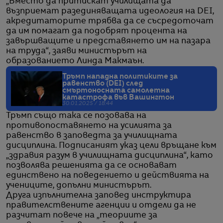
„Вместо да притискат училищата да
възприемат разединяващата идеология на DEI,
акредитаторите трябва да се съсредоточат
да им помагат да подобрят процента на
завършващите и представянето им на пазара
на труда“, заяви министърът на
образованието Линда Макмаън.
Тръмп нападна политиките за
равенство (DEI) след
смъртоносната самолетна
катастрофа във Вашингтон
30.01.2025 / 18:44
Тръмп също така се позовава на
противопоставянето на усилията за
равенство в заповедта за училищната
дисциплина. Подписаният указ цели връщане към
„здравия разум в училищната дисциплина“, като
позволява решенията да се основават
единствено на поведението и действията на
учениците, допълни министърът.
Друга изпълнителна заповед инструктира
правителствените агенции и отдели да не
разчитат повече на „теориите за