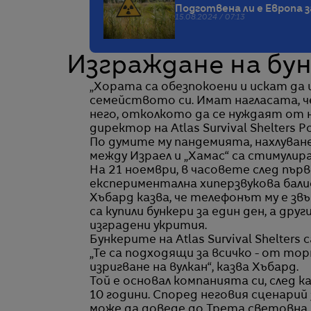
Подготвена ли е Европа 
15.08.2024 / 07:13
Изграждане на бу
„Хората са обезпокоени и искат да
семейството си. Имат нагласата, че
него, отколкото да се нуждаят от н
директор на Atlas Survival Shelters Р
По думите му пандемията, нахлуване
между Израел и „Хамас“ са стимулир
На 21 ноември, в часовете след пър
експериментална хиперзвукова бали
Хъбард казва, че телефонът му е з
са купили бункери за един ден, а дру
изградени укрития.
Бункерите на Atlas Survival Shelters
„Те са подходящи за всичко - от тор
изригване на вулкан“, казва Хъбард.
Той е основал компанията си, след 
10 години. Според неговия сценари
може да доведе до Трета световна 