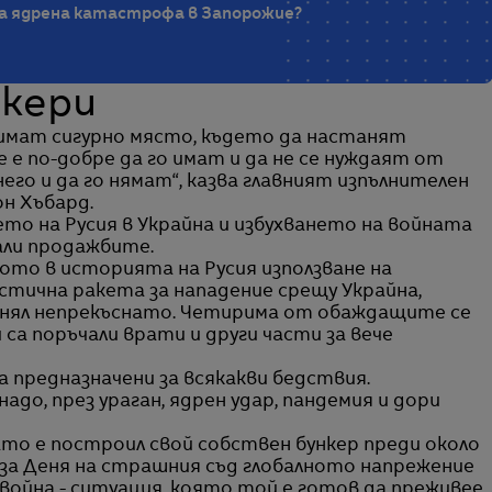
за ядрена катастрофа в Запорожие?
нкери
 имат сигурно място, където да настанят
 е по-добре да го имат и да не се нуждаят от
его и да го нямат“, казва главният изпълнителен
он Хъбард.
то на Русия в Украйна и избухването на войната
али продажбите.
вото в историята на Русия използване на
стична ракета за нападение срещу Украйна,
вънял непрекъснато. Четирима от обаждащите се
ги са поръчали врати и други части за вече
 са предназначени за всякакви бедствия.
надо, през ураган, ядрен удар, пандемия и дори
като е построил свой собствен бункер преди около
й за Деня на страшния съд глобалното напрежение
война - ситуация, която той е готов да преживее.