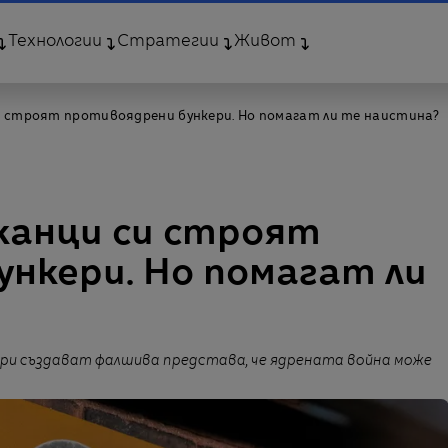
Технологии
Стратегии
Живот
и строят противоядрени бункери. Но помагат ли те наистина?
канци си строят
нкери. Но помагат ли
ри създават фалшива представа, че ядрената война може