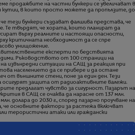
еме продажбите на частни бункери се увеличават 
 кутии, в които просто можете да пропълзите, до
е тези бункери създават фалшива представа, че
е. Те твърдят, че хората, които планират да
усират върху реалните и настоящи опасности,
ърху критичната необходимост да се спре
асово унищожение.
авителствените експерти по бедствията
ходими. Ръководството от 100 страници на
 на извънредни ситуации на САЩ за реакция при
 това населението да се прибере и да остане
алеч от външните стени, поне за един ден. Тези
 осигурят защита от радиоактивните валежи.
ерите предлагат чувство за сигурност. Пазарът н
рития в САЩ се очаква да нарасне от 137 млн.
млн. долара до 2030 г., според пазарно проучване на
зва, че основните фактори за растежа включват
или терористични атаки или граждански