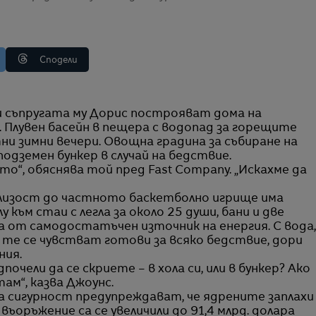
Сподели
 Плувен басейн в пещера с водопад за горещите
ни зимни вечери. Овощна градина за събиране на
одземен бункер в случай на бедствие.
о“, обяснява той пред Fast Company. „Искахме да
близост до частното баскетболно игрище има
към стаи с легла за около 25 души, бани и две
а от самодостатъчен източник на енергия. С вода,
 те се чувстват готови за всяко бедствие, дори
ния.
почели да се скриете – в хола си, или в бункер? Ако
м“, казва Джоунс.
а сигурност предупреждават, че ядрените заплахи
ъоръжение са се увеличили до 91,4 млрд. долара