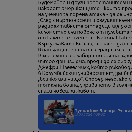
Будемайер и други представители 
накарат американците - които пред
на учения за ядрена атака - да се и
„След смъртоносния и оглушителен 
радиоактивните отпадъци ще дост
километър или повече от нулевата то
от Lawrence Livermore National Labor
върху главата ви, и ще искате да 
в най-защитената си сграда или ста
В моделите си лабораторията изчис
вътре ден или два, преди да се евак
Джефри Шлегелмилх, който ръковод
в Колумбийския университет, заявяв
„всичко или нищо“. Според него, ако 
тотална война, укриването в голяма 
спаси човешки живот.
Путин към Запада: Русия 
13.03.2024 / 09:02