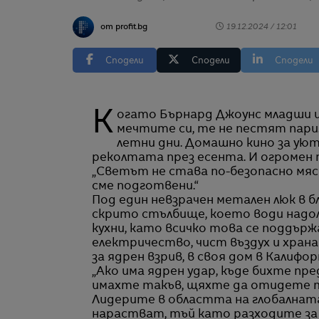
от profit.bg
19.12.2024 / 12:01
Сподели
Сподели
Сподели
Когато Бърнард Джоунс младши и съпругата му Дорис построяват дома на
мечтите си, те не пестят пари.
летни дни. Домашно кино за уют
реколтата през есента. И огромен п
„Светът не става по-безопасно мяст
сме подготвени.“
Под един невзрачен метален люк в 
скрито стълбище, което води надолу 
кухни, като всичко това се поддърж
електричество, чист въздух и храна
за ядрен взрив, в своя дом в Калифор
„Ако има ядрен удар, къде бихте пред
имахте такъв, щяхте да отидете та
Лидерите в областта на глобалнат
нарастват, тъй като разходите за в