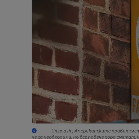
Unsplash | Американските правителс
не са необходими, но все повече хора смятат, 