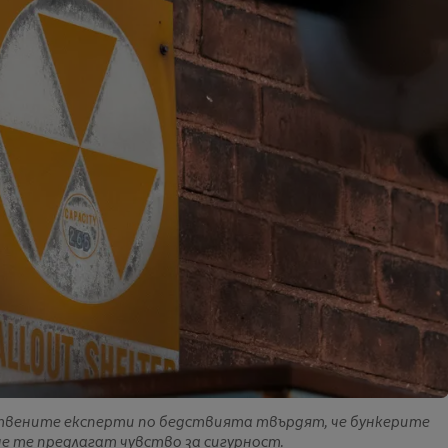
твените експерти по бедствията твърдят, че бункерите
че те предлагат чувство за сигурност.