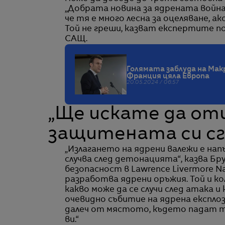
„Добрата новина за ядрената война“,
че тя е много лесна за оцеляване, ак
Той не греши, казват експертите 
САЩ.
Голямата заблуда на Макр
Франция цяла Европа
20.05.2024 / 06:57
„Ще искате да от
защитената си сг
„Излагането на ядрени валежи е на
случва след детонацията“, казва Бр
безопасност в Lawrence Livermore N
разработва ядрени оръжия. Той и к
какво може да се случи след атака и 
очевидно събитие на ядрена експлози
далеч от мястото, където падат т
ви.“