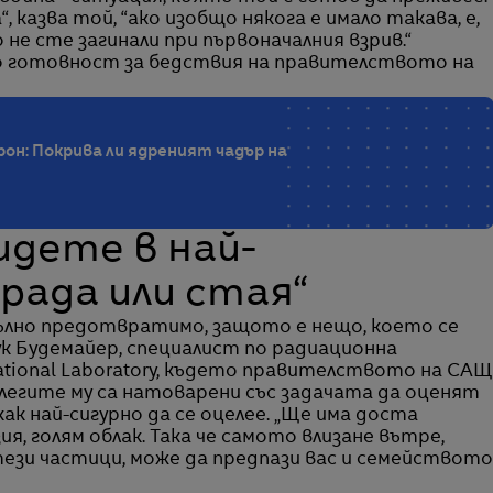
 казва той, “ако изобщо някога е имало такава, е,
о не сте загинали при първоначалния взрив.“
по готовност за бедствия на правителството на
он: Покрива ли ядреният чадър на
идете в най-
рада или стая“
пълно предотвратимо, защото е нещо, което се
ук Будемайер, специалист по радиационна
ational Laboratory, където правителството на САЩ
олегите му са натоварени със задачата да оценят
как най-сигурно да се оцелее. „Ще има доста
я, голям облак. Така че самото влизане вътре,
ези частици, може да предпази вас и семейството