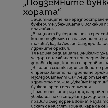
„Подземните бунк
хората“
Защитниците на неразпространени
бункерите, убежищата и всякакви п
преживяна.
„Всъщност бункерите не са средство
което позволява на населението да
такава“, казва Алисия Сандърс-Зак
ядрените оръжия.
Тя нарича радиацията „уникално уж
че дори оцеляването при радиоакт
здравни кризи, които се предават н
„В крайна сметка единственото ре
е премахването на ядрените оръжи
Изследователят Сам Лейр от Центъ
ядреното оръжие „Джеймс Мартин“ к
бункери преди десетилетия.
„Политическите разходи, направен
убежища, не си струват за лидерит
правили след ядрена война“, казва то
искат да мислят. Това ги кара да се