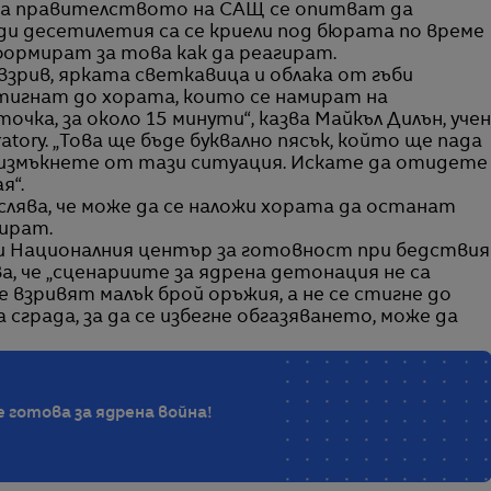
на правителството на САЩ се опитват да
и десетилетия са се криели под бюрата по време
нформират за това как да реагират.
взрив, ярката светкавица и облака от гъби
игнат до хората, които се намират на
чка, за около 15 минути“, казва Майкъл Дилън, учен
atory. „Това ще бъде буквално пясък, който ще пада
се измъкнете от тази ситуация. Искате да отидете
я“.
лява, че може да се наложи хората да останат
уират.
и Националния център за готовност при бедствия
а, че „сценариите за ядрена детонация не са
се взривят малък брой оръжия, а не се стигне до
сграда, за да се избегне обгазяването, може да
е готова за ядрена война!