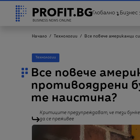
Глобално
Бизнес
Начало
Технологии
Все повече американци с
Технологии
Все повече амери
противоядрени бу
те наистина?
Критиците предупреждават, че тези бунке
да се преживее