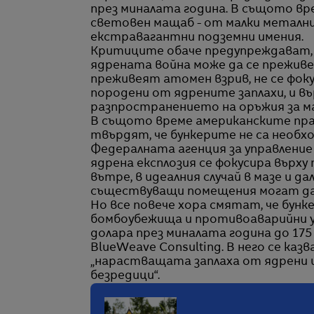
през миналата година. В същото вр
световен мащаб - от малки метални
екстравагантни подземни имения.
Критиците обаче предупреждават, ч
ядрената война може да се преживе
преживеят атомен взрив, не се фок
породени от ядрените заплахи, и в
разпространението на оръжия за м
В същото време американските пр
твърдят, че бункерите не са необ
Федералната агенция за управление
ядрена експлозия се фокусира върху
вътре, в идеалния случай в мазе и д
съществуващи помещения могат да
Но все повече хора смятат, че бунк
бомбоубежища и противоаварийни ук
долара през миналата година до 175 
BlueWeave Consulting. В него се ка
„нарастващата заплаха от ядрени 
безредици“.