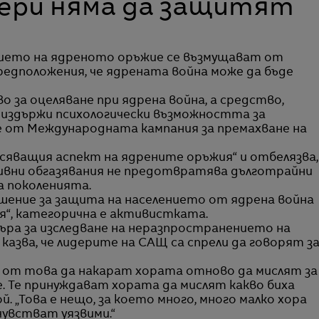
ери няма да защитят
ето на ядреното оръжие се възмущават от
редположения, че ядрената война може да бъде
 за оцеляване при ядрена война, а средство,
 издържи психологически възможността за
ре от Международната кампания за премахване на
асяващия аспект на ядрените оръжия“ и отбелязва,
ивни обгазявания не предотвратява дълготрайни
а поколенията.
шение за защита на населението от ядрена война
я“, категорична е активистката.
ра за изследване на неразпространението на
азва, че лидерите на САЩ са спрели да говорят з
и от това да накарат хората отново да мислят за
е. Те принуждават хората да мислят какво биха
й. „Това е нещо, за което много, много малко хора
 чувстват уязвими.“