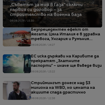
„Съветът за мир в Газа“ сключи
първия си договор – за
строителство на военна база
06.08.2026 / 15:30
Безпрецедентен ефект от
жегата: Цяла Италия е в здравна
тревога, Унгария и Румъния
пестят електричество
06.08.2026 / 14:27
ЕС иска държави на Карибите да
прекратят „Златните
паспорти“ – иначе ще въведе визи
06.08.2026 / 13:22
Стриймингът донесе над $3
милиона на WBD, но цената на
акциите спада драстично
06.08.2026 / 12:36