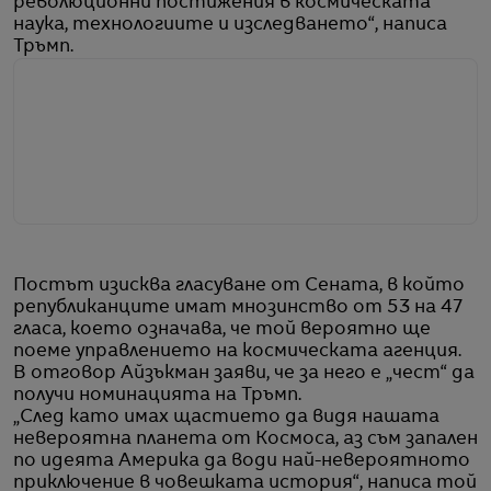
революционни постижения в космическата
наука, технологиите и изследването“, написа
Тръмп.
Постът изисква гласуване от Сената, в който
републиканците имат мнозинство от 53 на 47
гласа, което означава, че той вероятно ще
поеме управлението на космическата агенция.
В отговор Айзъкман заяви, че за него е „чест“ да
получи номинацията на Тръмп.
„След като имах щастието да видя нашата
невероятна планета от Космоса, аз съм запален
по идеята Америка да води най-невероятното
приключение в човешката история“, написа той