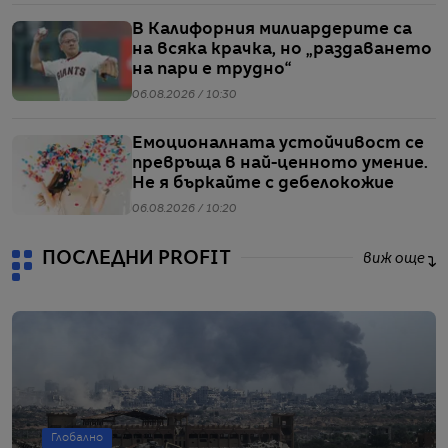
В Калифорния милиардерите са
на всяка крачка, но „раздаването
на пари е трудно“
06.08.2026 / 10:30
Емоционалната устойчивост се
превръща в най-ценното умение.
Не я бъркайте с дебелокожие
06.08.2026 / 10:20
ПОСЛЕДНИ PROFIT
виж още
Глобално