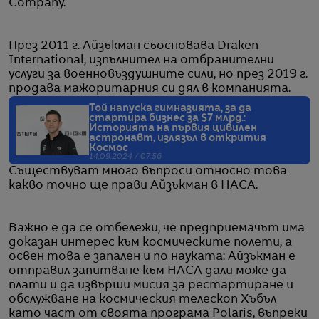
Company.
През 2011 г. Айзъкман съосновава Draken
International, изпълнител на отбранителни
услуги за военновъздушните сили, но през 2019 г.
продава мажоритарния си дял в компанията.
Той напуска гимназията, за да
стартира бизнес за $7 млрд.:
Историята на първия цивилен
астронавт, излязъл в открития
Космос
14.09.2024 / 07:56
Съществуват много въпроси относно това
какво точно ще прави Айзъкман в НАСА.
Важно е да се отбележи, че предприемачът има
доказан интерес към космическите полети, а
освен това е запален и по науката: Айзъкман е
отправил запитване към НАСА дали може да
плати и да извърши мисия за рестартиране и
обслужване на космическия телескоп Хъбъл
като част от своята програма Polaris, въпреки