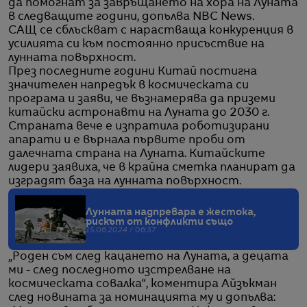
да помогнат за завръщането на хора на Луната
в следващите години, допълва NBC News.
САЩ се сблъскват с нарастваща конкуренция в
усилията си към постоянно присъствие на
лунната повърхност.
През последните години Китай постигна
значителен напредък в космическата си
програма и заяви, че възнамерява да приземи
китайски астронавти на Луната до 2030 г.
Страната вече е изпратила роботизирани
апарати и е върнала първите проби от
далечната страна на Луната. Китайските
лидери заявиха, че в крайна сметка планират да
изградят база на лунната повърхност.
Лунната надпревара е жестока,
рискът от конфликти също
15.06.2024 / 06:37
„Роден съм след кацането на Луната, а децата
ми - след последното изстрелване на
космическата совалка“, коментира Айзъкман
след новината за номинацията му и допълва: