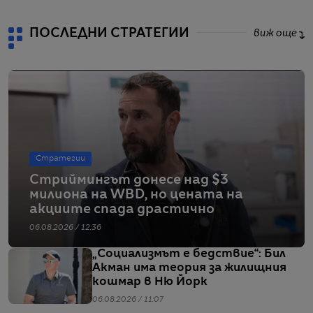
ПОСЛЕДНИ СТРАТЕГИИ
виж още
Стратегии
Стриймингът донесе над $3
милиона на WBD, но цената на
акциите спада драстично
06.08.2026 / 12:36
„Социализмът е бедствие“: Бил
Акман има теория за жилищния
кошмар в Ню Йорк
06.08.2026 / 11:07