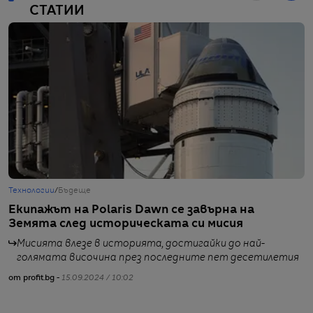
СТАТИИ
Технологии
/
Бъдеще
Ж
Екипажът на Polaris Dawn се завърна на
К
Земята след историческата си мисия
к
Мисията влезе в историята, достигайки до най-
голямата височина през последните пет десетилетия
от profit.bg -
15.09.2024 / 10:02
от