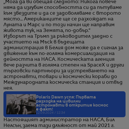
„Мога да ви обещая следното: Никога повече
няма да изгубим способността си да пътуваме
към звездите и да се задоволяваме с второто
място... Американците ще се разхождат на
Луната и Марс и по този начин ще направим
живота тук, на Земята, по-добър.“
Изборът на Тръмп за ръководител заедно с
участието на Мъск в бъдещата
администрация в Белия дом може да е сигнал за
движение към по-голяма комерсиализация на
дейността на НАСА. Космическата агенция
вече разчита в голяма степен на SpaceX и други
търговски партньори за изстрелването на
астронавти, товари и космически кораби до
Международната космическа станция и отвъд
нея.
Polaris Dawn успя: Първата
разходка на цивилни
астронавти в открития космос
е факт!
12.09.2024 / 12:34
Настоящият администратор на НАСА, Бил
Нелсън, заема тази длъжност от май 2021 г.