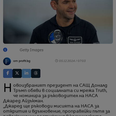
Getty Images
от profit.bg
05.12.2024 / 07:03
Новоизбраният президент на САЩ Доналд
Тръмп обяви в социалната си мрежа Truth,
че номинира за ръководител на НАСА
Джаред Айзъкман.
„Джаред ще ръководи мисията на НАСА за
открития и вдъхновение, проправяйки пътя за