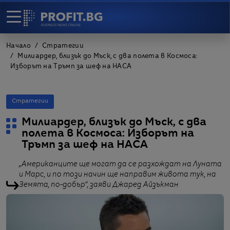
Начало
Стратегии
Милиардер, близък до Мъск, с два полета в Космоса:
Изборът на Тръмп за шеф на НАСА
Стратегии
Милиардер, близък до Мъск, с два
полета в Космоса: Изборът на
Тръмп за шеф на НАСА
„Американците ще могат да се разхождат на Луната
и Марс, и по този начин ще направим живота тук, на
Земята, по-добър“, заяви Джаред Айзъкман