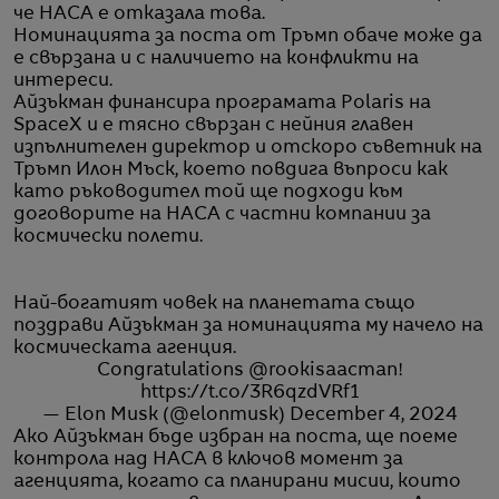
че НАСА е отказала това.
Номинацията за поста от Тръмп обаче може да
е свързана и с наличието на конфликти на
интереси.
Айзъкман финансира програмата Polaris на
SpaceX и е тясно свързан с нейния главен
изпълнителен директор и отскоро съветник на
Тръмп Илон Мъск, което повдига въпроси как
като ръководител той ще подходи към
договорите на НАСА с частни компании за
космически полети.
Най-богатият човек на планетата също
поздрави Айзъкман за номинацията му начело на
космическата агенция.
Congratulations
@rookisaacman
!
https://t.co/3R6qzdVRf1
— Elon Musk (@elonmusk)
December 4, 2024
Ако Айзъкман бъде избран на поста, ще поеме
контрола над НАСА в ключов момент за
агенцията, когато са планирани мисии, които