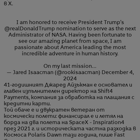
в X.
I am honored to receive President Trump’s
@realDonaldTrump
nomination to serve as the next
Administrator of NASA. Having been fortunate to
see our amazing planet from space, I am
passionate about America leading the most
incredible adventure in human history.
On my last mission…
— Jared Isaacman (@rookisaacman)
December 4,
2024
41-годишният Джаред Айзъкман е основател и
главен изпълнителен директор на Shift4
Payments, компания за обработка на плащания с
кредитни карти.
Той обаче е и двукратен ветеран от
космически полети: финансирал е и летял на
борда на два полета на SpaceX - Inspiration4
през 2021 г. и историческата частна разходка в
Космоса Polaris Dawn тази година, пише Fast