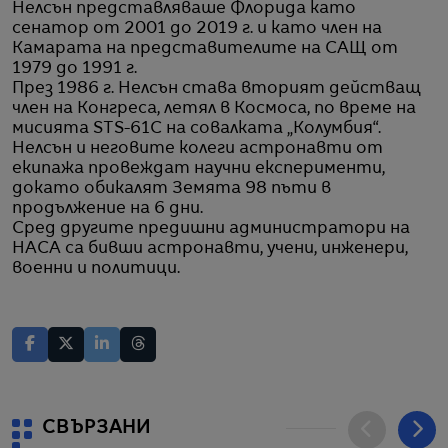
Нелсън представляваше Флорида като
сенатор от 2001 до 2019 г. и като член на
Камарата на представителите на САЩ от
1979 до 1991 г.
През 1986 г. Нелсън става вторият действащ
член на Конгреса, летял в Космоса, по време на
мисията STS-61C на совалката „Колумбия“.
Нелсън и неговите колеги астронавти от
екипажа провеждат научни експерименти,
докато обикалят Земята 98 пъти в
продължение на 6 дни.
Сред другите предишни администратори на
НАСА са бивши астронавти, учени, инженери,
военни и политици.
СВЪРЗАНИ