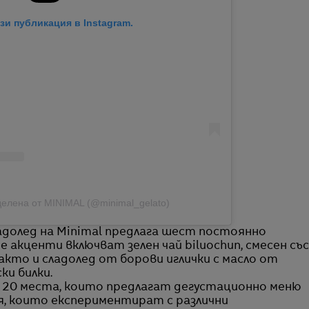
зи публикация в Instagram.
делена от MINIMAL (@minimal_gelato)
адолед на Minimal предлага шест постоянно
е акценти включват зелен чай biluochun, смесен със
както и сладолед от борови иглички с масло от
ки билки.
 20 места, които предлагат дегустационно меню
я, които експериментират с различни