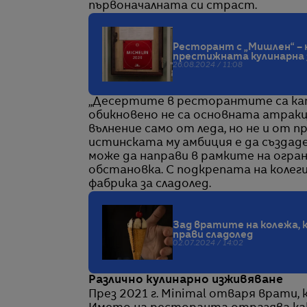
първоначалната си страст.
Ресторант с „Мишлен“ – н
престижната кулинарна 
26.08.2024 / 11:08
„Десертите в ресторантите са ка
обикновено не са основната атракци
вълнение само от леда, но не и от п
истинската му амбиция е да създаде 
може да направи в рамките на огр
обстановка. С подкрепата на колеги
фабрика за сладолед.
Зад вратите на колежа, 
прави сладолед
02.07.2024 / 14:02
Различно кулинарно изживяване
През 2021 г. Minimal отваря врати, 