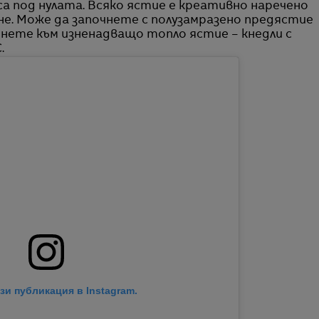
 под нулата. Всяко ястие е креативно наречено
е. Може да започнете с полузамразено предястие
минете към изненадващо топло ястие – кнедли с
.
зи публикация в Instagram.