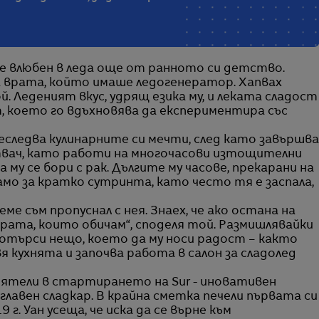
 е влюбен в леда още от ранното си детство.
на врата, който имаше ледогенератор. Хапвах
ой. Леденият вкус, удрящ езика му, и леката сладост
, което го вдъхновява да експериментира със
еследва кулинарните си мечти, след като завършва
отвач, като работи на многочасови изтощителни
 му се бори с рак. Дългите му часове, прекарани на
амо за кратко сутринта, като често тя е заспала,
ме съм пропуснал с нея. Знаех, че ако остана на
ората, които обичам“, споделя той. Размишлявайки
потърси нещо, което да му носи радост – както
 кухнята и започва работа в салон за сладолед
риятели в стартирането на Sur - иновативен
главен сладкар. В крайна сметка печели първата си
9 г. Уан усеща, че иска да се върне към