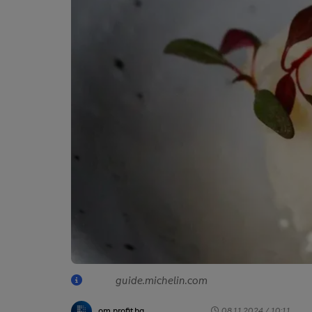
guide.michelin.com
от profit.bg
08.11.2024 / 10:11