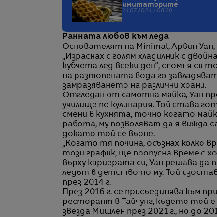
имитаторите
24.07.2024 / 08:20
Ранната любов към леда
Основателят на Minimal, Арвин Уан,
„Израснах с голям хладилник с двой
кубчета лед всеки ден“, спомня си т
на разтопената вода го завладяват
замразяването на различни храни.
Отгледан от самотна майка, Уан пр
училище по кулинария. Той става г
смени в кухнята, точно когато майка
работа, му позволяват да я вижда с
докато той се върне.
„Когато тя почина, осъзнах колко вре
този график, ще пропусна време с х
върху кариерата си, Уан решава да 
ледът в детството му. Той изоставя
през 2014 г.
През 2016 г. се присъединява към п
ресторант в Тайчунг, където той е 
звезда Мишлен през 2021 г., но до 201