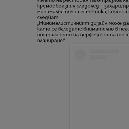
Името на ресторанта отразява ка
кремообразния сладолед – захари, п
минималистична естетика, която 
следват.
„Минималистичният дизайн може да и
като се вгледате внимателно в него“
постигането на перфектната тексту
планиране.“