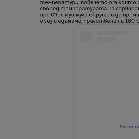
температури, повечето от които са
според температурата на сервиран
при 0°C с мушмула и круша и да пре
ориз и едамаме, приготвени на 180°C
Вижте та