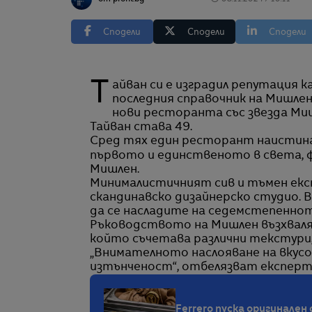
Сподели
Сподели
Сподели
Тайван си е изградил репутация като топ дестинация за хранене става ясно от
последния справочник на Мишлен
нови ресторанта със звезда Ми
Тайван става 49.
Сред тях един ресторант наистина
първото и единственото в света, ф
Мишлен.
Минималистичният сив и тъмен екст
скандинавско дизайнерско студио. 
да се насладите на седемстепенното
Ръководството на Мишлен възхваляв
който съчетава различни текстури
„Внимателното наслояване на вкусо
изтънченост“, отбелязват експер
Ferrero пуска оригинален с