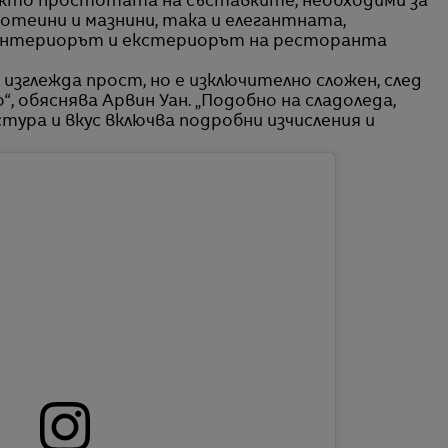
кто простотата на съставките, необходими за
ротеини и мазнини, така и елегантната,
интериорът и екстериорът на ресторанта
зглежда прост, но е изключително сложен, след
, обяснява Арвин Уан. „Подобно на сладоледа,
ра и вкус включва подробни изчисления и