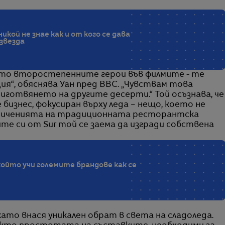
икой не знае как и от кого се дава
звезда
то второстепенните герои във филмите - те
я“, обяснява Уан пред BBC. „Чувствам това
риготвянето на другите десерти.“ Той осъзнава, че
бизнес, фокусиран върху леда – нещо, което не
аниченията на традиционната ресторантска
те си от Sur той се заема да изгради собственa
който учи големите брандове как се
като внася уникален обрат в света на сладоледа.