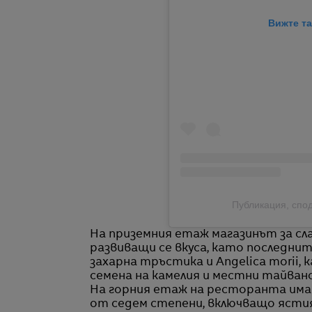
Вижте та
Публикация, спо
На приземния етаж магазинът за сл
развиващи се вкуса, като последнит
захарна тръстика и Angelica morii, 
семена на камелия и местни тайванс
На горния етаж на ресторанта има
от седем степени, включващо ясти