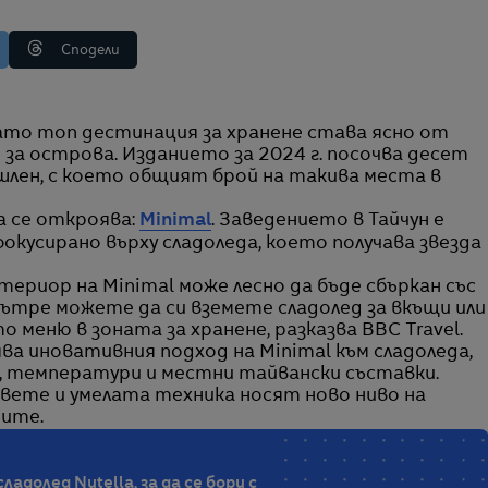
Сподели
 за острова. Изданието за 2024 г. посочва десет
шлен, с което общият брой на такива места в
 се откроява:
Minimal
. Заведението в Тайчун е
окусирано върху сладоледа, което получава звезда
ериор на Minimal може лесно да бъде сбъркан със
Вътре можете да си вземете сладолед за вкъщи или
 меню в зоната за хранене, разказва BBC Travel.
а иновативния подход на Minimal към сладоледа,
, температури и местни тайвански съставки.
вете и умелата техника носят ново ниво на
тите.
ладолед Nutella, за да се бори с