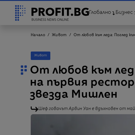
Глобално
Бизнес
Начало
Живот
От любов към леда: Поглед к
Живот
От любов към лед
на първия рестор
звезда Мишлен
Шеф говачът Арвин Уан е вдъхновен от май