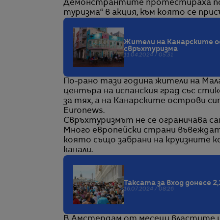
Демонстрантите протестираха под 
туризма“ в акция, към която се при
Жители на Канарските о
свръхтуризма
11.04.2024 / 05:31
По-рано тази година жители на Мал
центъра на испанския град със сти
за тях, а на Канарските острови си
Euronews.
Свръхтуризмът не се ограничава са
Много европейски страни въвеждат
която също забрани на круизните к
канали.
Таксата за вход донесе 2,
16.07.2024 / 08:26
В Амстердам от месеци властите 