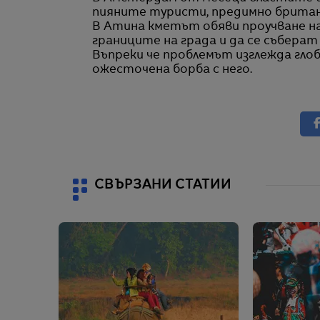
пияните туристи, предимно британс
В Атина кметът обяви проучване на
границите на града и да се събера
Въпреки че проблемът изглежда глоба
ожесточена борба с него.
СВЪРЗАНИ СТАТИИ