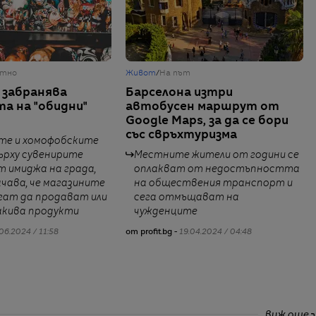
итно
Живот
/
На път
 забранява
Барселона изтри
а на "обидни"
автобусен маршрут от
Google Maps, за да се бори
със свръхтуризма
те и хомофобските
ърху сувенирите
Местните жители от години се
 имиджа на града,
оплакват от недостъпността
чава, че магазините
на обществения транспорт и
гат да продават или
сега отмъщават на
акива продукти
чужденците
06.2024 / 11:58
от profit.bg -
19.04.2024 / 04:48
виж още