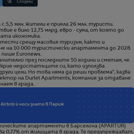
Сподели
ие е било 12,75 млрд. евро - сума, от която до
ката икономика.
тести срещу масовия туризъм, както и
не на 10 000 туристически апартамента до 2028
, пише Euronews.
ачително през последните 10 години и смятам, че
крие недостатъците си, като използва
ги цели. Но това няма да реши проблема“, казва
ктор на Durlet Apartments, компания за отдаване
аем в града.
Airbnb ѝ носи злато в Париж
тическите апартаменти в Барселона (APARTUR)
а 0,77% от жилищата в града. Те предупреждават,