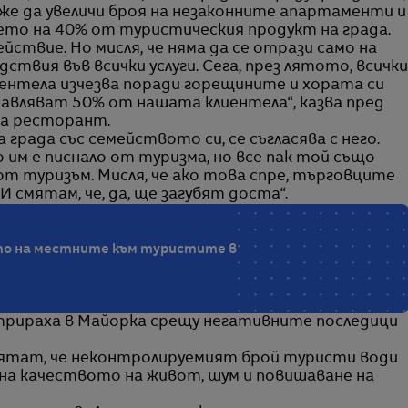
же да увеличи броя на незаконните апартаменти и
ето на 40% от туристическия продукт на града.
йствие. Но мисля, че няма да се отрази само на
ствия във всички услуги. Сега, през лятото, всички
иентела изчезва поради горещините и хората си
авляват 50% от нашата клиентела“, казва пред
на ресторант.
 града със семейството си, се съгласява с него.
о им е писнало от туризма, но все пак той също
от туризъм. Мисля, че ако това спре, търговците
 смятам, че, да, ще загубят доста“.
ето на местните към туристите в
стрираха в Майорка срещу негативните последици
тат, че неконтролируемият брой туристи води
 на качеството на живот, шум и повишаване на