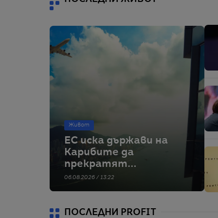
Живот
ЕС иска държави на
Карибите да
прекратят
„Златните
06.08.2026 / 13:22
паспорти“ – иначе
ще въведе визи
ПОСЛЕДНИ PROFIT