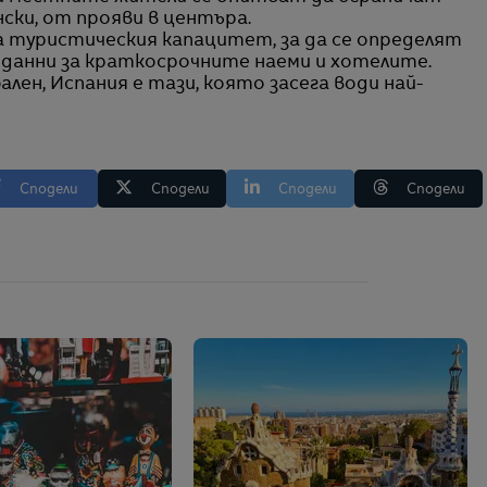
ки, от прояви в центъра.
 туристическия капацитет, за да се определят
т данни за краткосрочните наеми и хотелите.
лен, Испания е тази, която засега води най-
Сподели
Сподели
Сподели
Сподели