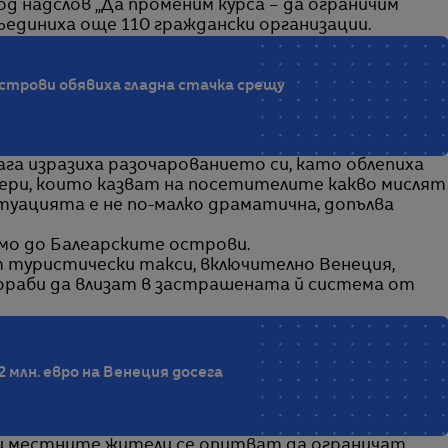
надслов „Да променим курса – да ограничим
съединиха още 110 граждански организации.
строви обявиха гладна стачка срещу
ага изразиха разочарованието си, като облепиха
кери, които казват на посетителите какво мислят
туацията е не по-малко драматична, допълва
мо до Балеарските острови.
 туристически такси, включително Венеция,
ораби да влизат в застрашената й система от
2 млн. евро на Венеция досега
и местните жители се опитват да ограничат