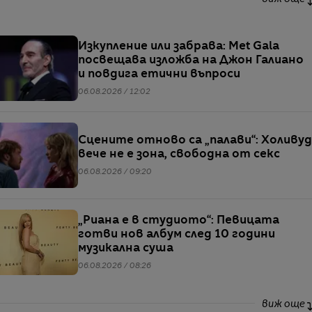
Изкупление или забрава: Met Gala
посвещава изложба на Джон Галиано
и повдига етични въпроси
06.08.2026 / 12:02
Сцените отново са „палави“: Холивуд
вече не е зона, свободна от секс
06.08.2026 / 09:20
„Риана е в студиото“: Певицата
готви нов албум след 10 години
музикална суша
06.08.2026 / 08:26
виж още