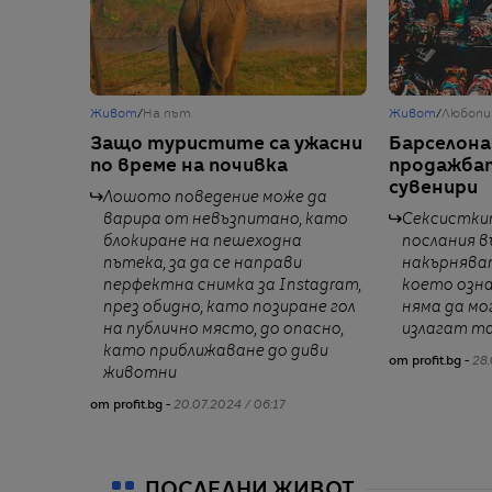
Живот
/
На път
Живот
/
Любоп
Защо туристите са ужасни
Барселона
по време на почивка
продажбат
сувенири
Лошото поведение може да
варира от невъзпитано, като
Сексистки
блокиране на пешеходна
послания в
пътека, за да се направи
накърняват
перфектна снимка за Instagram,
което озна
през обидно, като позиране гол
няма да мо
на публично място, до опасно,
излагат т
като приближаване до диви
от profit.bg -
28.
животни
от profit.bg -
20.07.2024 / 06:17
ПОСЛЕДНИ ЖИВОТ