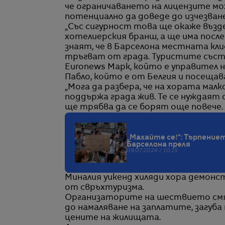
че ограничаването на лицензите мо
потенциално да доведе до изчезван
„Със сигурност това ще окаже възде
хотелиерския бранш, а ще има послед
знаят, че в Барселона местната кл
тръгват от града. Туристите съст
Euronews Марк, който е управител 
Пабло, който е от Белгия и посещава
„Мога да разбера, че на хората малк
поддържа града жив. Те се нуждаят 
ще трябва да се борят още повече. И
„Махайте се!“: Търпени
Барселона преля
09.07.2024 / 10:15
Миналия уикенд хиляди хора демон
от свръхтуризма.
Организаторите на шествието смя
до намаляване на заплатите, загуба
цените на жилищата.