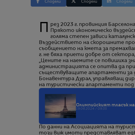
Сподели
Сподели
Сподели
През 2023 г. провинция Барселона с 5,5 млн. жители е приела 26 млн. туристи.
Прякото икономическо въздейств
голяма степен зависи каталунс
Въздействието на скорошните про
съобщението на кмета за премахва
г. не бяха приети добре от сектора
„Цените на наемите се повишиха зн
администрацията се опитва да при
съществуващите апартаменти за дру
Бонавентура Дурал, управляващ дире
на туристически апартаменти под н
Олимпийският тласък на 
19.06.2024 / 09:35
По данни на Асоциацията на турис
този виж имоти представляват едв