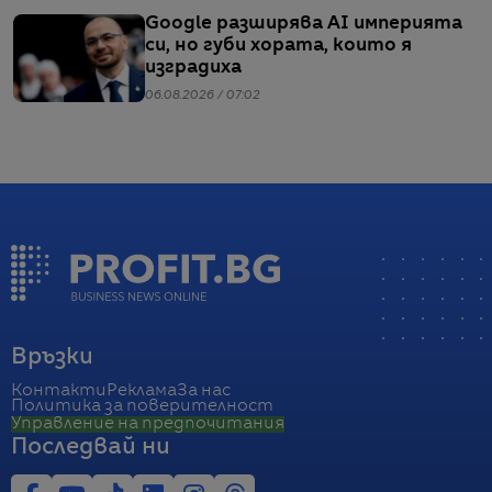
Google разширява AI империята
си, но губи хората, които я
изградиха
06.08.2026 / 07:02
Връзки
Контакти
Реклама
За нас
Политика за поверителност
Управление на предпочитания
Последвай ни