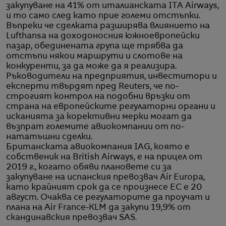
закупуване на 41% от италианската ITA Airways,
и то само след като прие големи отстъпки.
Въпреки че сделката разширява влиянието на
Lufthansa на доходоносния южноевропейски
пазар, обединената група ще трябва да
отстъпи някои маршрути и слотове на
конкуренти, за да може да я реализира.
Ръководители на предприятия, инвеститори и
експерти твърдят пред Reuters, че по-
строгият контрол на подобни връзки от
страна на европейските регулаторни органи и
исканията за корективни мерки могат да
възпрат големите авиокомпании от по-
нататъшни сделки.
Британската авиокомпания IAG, която е
собственик на British Airways, е на прицел от
2019 г., когато обяви плановете си за
закупуване на испанския превозвач Air Europa,
като крайният срок да се произнесе ЕС е 20
август. Очаква се регулаторите да проучат и
плана на Air France-KLM да закупи 19,9% от
скандинавския превозвач SAS.