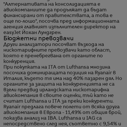
"Алтернативата на консолидацията е
авиокомпаниите да продължат да бъдат
финансирани от правителствата, а това е
още по-лошо", посочва пред информационната
агенция главният изпълнителен директор на
easyJet Йохан Лундгрен.
Бюджетни превозвачи
Други анализатори посочват възхода на
нискотарифните превозвачи като област,
която е пренебрегвана от органите по
конкуренция.
При покупката на ITA от Lufthansa мнозина
посочиха доминиращата позиция на Ryanair в
Италия, където тя има над 40% пазарен дял. Но
органите за защита на конкуренцията не са
взели предвид ирландската нискотарифна
авиокомпания в своите оценки, тъй като не
считат Lufthansa и ITA за преки конкуренти.
Ryanair предлага повече полети от всяка друга
авиокомпания в Европа - 11,49% от общия брой,
показва анализ на IBA. Lufthansa и IAG са
непосредствено след нея, съответно с 9,54% и