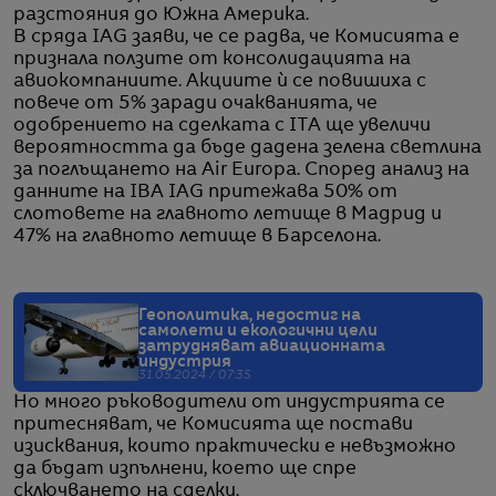
разстояния до Южна Америка.
В сряда IAG заяви, че се радва, че Комисията е
признала ползите от консолидацията на
авиокомпаниите. Акциите ѝ се повишиха с
повече от 5% заради очакванията, че
одобрението на сделката с ITA ще увеличи
вероятността да бъде дадена зелена светлина
за поглъщането на Air Europa. Според анализ на
данните на IBA IAG притежава 50% от
слотовете на главното летище в Мадрид и
47% на главното летище в Барселона.
Геополитика, недостиг на
самолети и екологични цели
затрудняват авиационната
индустрия
31.05.2024 / 07:35
Но много ръководители от индустрията се
притесняват, че Комисията ще постави
изисквания, които практически е невъзможно
да бъдат изпълнени, което ще спре
сключването на сделки.