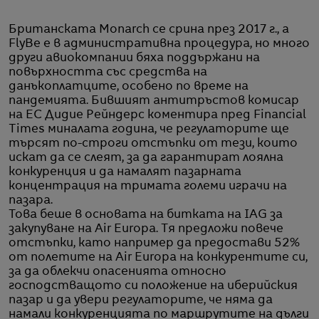
Британската Monarch се срина през 2017 г., а
FlyBe е в административна процедура, но много
други авиокомпании бяха поддържани на
повърхността със средства на
данъкоплатците, особено по време на
пандемията. Бившият антитръстов комисар
на ЕС Дидие Рейндерс коментира пред Financial
Times миналата година, че регулаторите ще
търсят по-строги отстъпки от тези, които
искат да се слеят, за да гарантират лоялна
конкуренция и да намалят пазарната
концентрация на тримата големи играчи на
пазара.
Това беше в основата на битката на IAG за
закупуване на Air Europa. Тя предложи повече
отстъпки, като например да предостави 52%
от полетите на Air Europa на конкурентите си,
за да облекчи опасенията относно
господстващото си положение на иберийския
пазар и да увери регулаторите, че няма да
намали конкуренцията по маршрутите на дълги