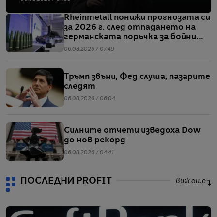
Rheinmetall понижи прогнозата си
за 2026 г. след отпадането на
германската поръчка за бойни
кораби от клас F126
06.08.2026 / 07:49
Тръмп звъни, Фед слуша, пазарите
следят
06.08.2026 / 06:04
Силните отчети изведоха Dow
до нов рекорд
06.08.2026 / 04:41
ПОСЛЕДНИ PROFIT
виж още