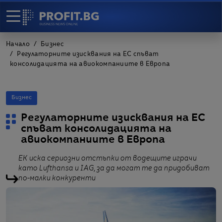
Начало
Бизнес
Регулаторните изисквания на ЕС спъват
консолидацията на авиокомпаниите в Европа
Бизнес
Регулаторните изисквания на ЕС
спъват консолидацията на
авиокомпаниите в Европа
EK иска сериозни отстъпки от водещите играчи
като Lufthansa и IAG, за да могат те да придобиват
по-малки конкуренти