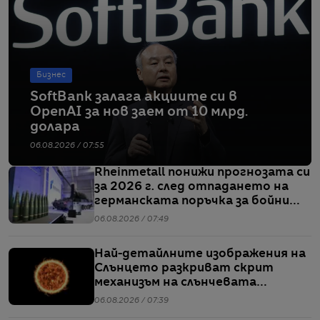
Бизнес
SoftBank залага акциите си в
OpenAI за нов заем от 10 млрд.
долара
06.08.2026 / 07:55
Rheinmetall понижи прогнозата си
за 2026 г. след отпадането на
германската поръчка за бойни
кораби от клас F126
06.08.2026 / 07:49
Най-детайлните изображения на
Слънцето разкриват скрит
механизъм на слънчевата
активност
06.08.2026 / 07:39