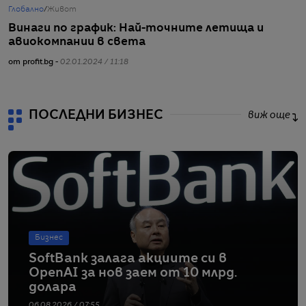
Глобално
/
Живот
Г
Винаги по график: Най-точните летища и
В
авиокомпании в света
к
от profit.bg -
02.01.2024 / 11:18
от
ПОСЛЕДНИ БИЗНЕС
виж още
Бизнес
SoftBank залага акциите си в
OpenAI за нов заем от 10 млрд.
долара
06.08.2026 / 07:55