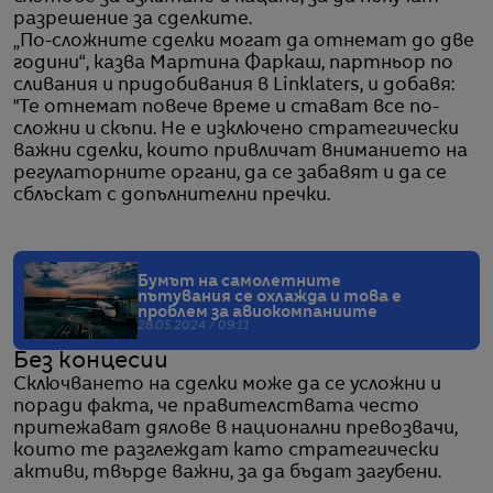
разрешение за сделките.
„По-сложните сделки могат да отнемат до две
години“, казва Мартина Фаркаш, партньор по
сливания и придобивания в Linklaters, и добавя:
"Те отнемат повече време и стават все по-
сложни и скъпи. Не е изключено стратегически
важни сделки, които привличат вниманието на
регулаторните органи, да се забавят и да се
сблъскат с допълнителни пречки.
Бумът на самолетните
пътувания се охлажда и това е
проблем за авиокомпаниите
28.05.2024 / 09:11
Без концесии
Сключването на сделки може да се усложни и
поради факта, че правителствата често
притежават дялове в национални превозвачи,
които те разглеждат като стратегически
активи, твърде важни, за да бъдат загубени.