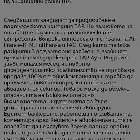
на авиационни данни IBA.
Следващият кандидат за придобиване е
португалската компания TAP. Но плановете на
Лисабон се разминаха с политическите
сътресения, въпреки интереса от страна на Air
France-KLM, Lufthansa и IAG. След като те бяха
разкрити в регулаторно заявление, главният
изпълнителен директор на TAP Луис Родригес
заяви миналия месец, че новото
дясноцентристко правителство не трябва да
продава 100% от авиокомпанията и трябва да
привлече и инвеститори, които не са от
авиационния сектор. Това би могло да облекчи
опасенията на Брюксел относно
възможността индустрията да бъде
доминирана от шепа големи авиогрупи.
Един от банкерите, работещи по сливанията,
коментира пред Reuters, че авиокомпаниите се
опасяват да не загубят време, пари за правни
такси и да се наложи да се откажат от ценни
слотове за излитане и кацане, за да получат