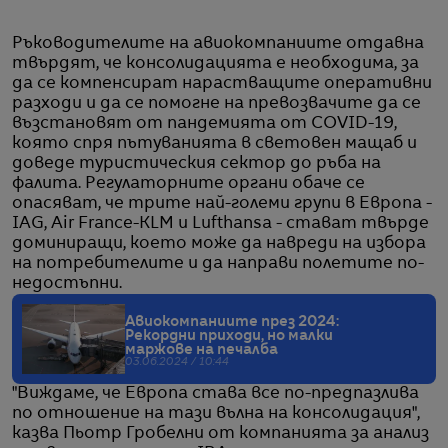
Ръководителите на авиокомпаниите отдавна
твърдят, че консолидацията е необходима, за
да се компенсират нарастващите оперативни
разходи и да се помогне на превозвачите да се
възстановят от пандемията от COVID-19,
която спря пътуванията в световен мащаб и
доведе туристическия сектор до ръба на
фалита. Регулаторните органи обаче се
опасяват, че трите най-големи групи в Европа -
IAG, Air France-KLM и Lufthansa - стават твърде
доминиращи, което може да навреди на избора
на потребителите и да направи полетите по-
недостъпни.
Авиокомпаниите през 2024:
Рекордни приходи, но малки
маржове на печалба
03.06.2024 / 10:44
"Виждаме, че Европа става все по-предпазлива
по отношение на тази вълна на консолидация",
казва Пьотр Гробелни от компанията за анализ