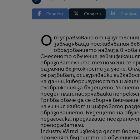
Сподели
Сподели
Сподели
От управлявано от изкуствения интелект (AI) персонализирано обучение до
завладяващи преживявания във 
образованието навлиза в нова 
Смесеното обучение, геймификация
образователните технологии се пр
различни възможности за учене. Он
се развиват, осигурявайки гъвкавос
на данни, киберсигурността и акц
съображения за бъдещето. Ученето 
преден план, насърчавайки непрек
Трябва обаче да се обърне вниман
на личния живот и цифровото разде
образованието. Бъдещето на обучен
педагогика, предлагащо неограничен
преподаватели.
Industry Wired извежда десет воде
променят бъдещето на обучението 