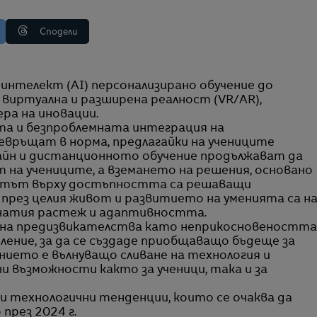
Сподели
виртуална и разширена реалност (VR/AR),
ера на иновации.
та и безпроблемната интеграция на
евръщат в норма, предлагайки на учениците
лайн и дистанционното обучение продължават да
т на учениците, а вземането на решения, основано
ентът върху достъпността са решаващи
през целия живот и развитието на уменията са н
ъснатия растеж и адаптивността.
ие на предизвикателства като неприкосновеността
ление, за да се създаде приобщаващо бъдеще за
ието е вълнуващо сливане на технология и
и възможности както за ученици, така и за
щи технологични тенденции, които се очаква да
през 2024 г.