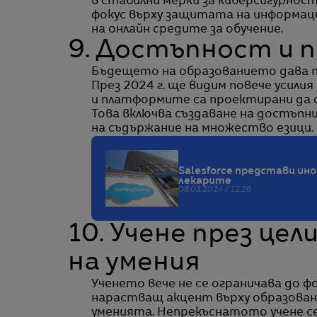
в стабилни мерки за киберсигурност
фокус върху защитата на информац
на онлайн средите за обучение.
9. Достъпност и 
Бъдещето на образованието дава 
През 2024 г. ще видим повече усили
и платформите са проектирани да о
Това включва създаване на достъпни
на съдържание на множество езици.
Salesforce представи ин
лекарите
08.03.2024 / 12:26
10. Учене през це
на умения
Ученето вече не се ограничава до ф
нарастващ акцент върху образован
уменията. Непрекъснатото учене се