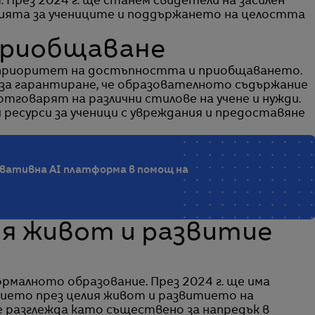
. През 2024 г. ще станем свидетели на засилен
ията за учениците и поддържането на целостта
приобщаване
приоритет на достъпността и приобщаването.
я за гарантиране, че образователното съдържание
тговарят на различни стилове на учене и нужди.
 ресурси за ученици с увреждания и предоставяне
овативна AI платформа в помощ на
лия живот и развитие
ормалното образование. През 2024 г. ще има
ието през целия живот и развитието на
 разглежда като съществено за напредък в