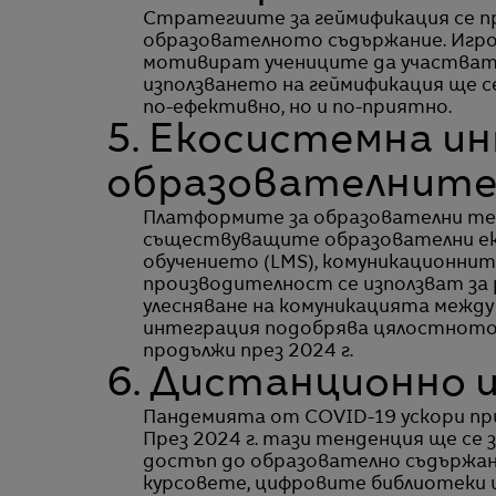
Стратегиите за геймификация се п
образователното съдържание. Игров
мотивират учениците да участват а
използването на геймификация ще с
по-ефективно, но и по-приятно.
5. Екосистемна и
образователните
Платформите за образователни тех
съществуващите образователни ек
обучението (LMS), комуникационни
производителност се използват за
улесняване на комуникацията между 
интеграция подобрява цялостното
продължи през 2024 г.
6. Дистанционно и
Пандемията от COVID-19 ускори при
През 2024 г. тази тенденция ще се 
достъп до образователно съдържа
курсовете, цифровите библиотеки 