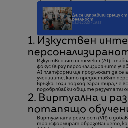
Да се изправиш срещу ст
реалност
08.04.2023 / 16:55
1. Изкуствен инт
персонализиранот
Изкуственият интелект (AI) стабил
фокус върху персонализираните учеб
AI платформи ще продължат да се 
учениците, като предоставят персо
връзка. Този подход гарантира, че в
подобрявайки общите резултати о
2. Виртуална и ра
потапящо обучен
Виртуалната реалност (VR) и доба
трансформират образованието, ка