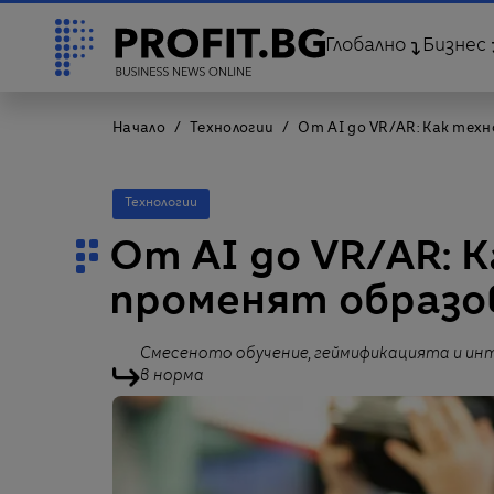
Глобално
Бизнес
Начало
Технологии
От AI до VR/AR: Как тех
Технологии
От AI до VR/AR: 
променят образо
Смесеното обучение, геймификацията и и
в норма