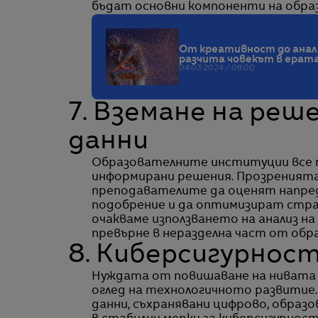
бъдат основни компоненти на обра
От креативност до анали
разчита човекът в ерата
04.03.2024 / 06:00
7. Вземане на реш
данни
Образователните институции все по
информирани решения. Прозренията,
преподавателите да оценят напред
подобрение и да оптимизират страт
очакваме използването на анализ на
превърне в неразделна част от обр
8. Киберсигурнос
Нуждата от повишаване на нивата н
оглед на технологичното развитие
данни, съхранявани цифрово, обра