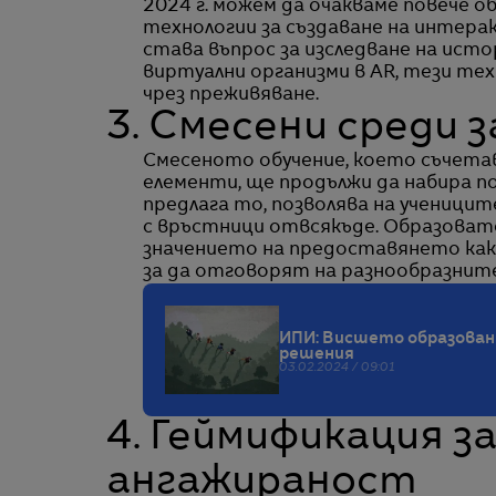
2024 г. можем да очакваме повече 
технологии за създаване на интера
става въпрос за изследване на исто
виртуални организми в AR, тези те
чрез преживяване.
3. Смесени среди 
Смесеното обучение, което съчета
елементи, ще продължи да набира п
предлага то, позволява на ученицит
с връстници отвсякъде. Образоват
значението на предоставянето какт
за да отговорят на разнообразните
ИПИ: Висшето образовани
решения
03.02.2024 / 09:01
4. Геймификация з
ангажираност