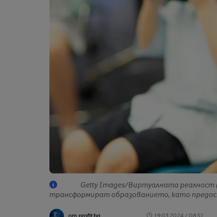
Getty Images/Виртуалната реалност 
трансформират образованието, като предос
от profit.bg
19.03.2024 / 08:51