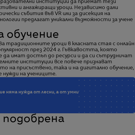
образователни институции да приемат тези
ктивни и ангажиращи уроци. Независимо дали
рически събития във VR или за дисекция на
хнологии предлагат уникални възможности за учене
за обучение
ва традиционните уроци в класната стая с онлайн
опулярност през 2024 г. Гъвкавостта, която
е да имат достъп до ресурси и да си сътрудничат
елните институции все повече признават
о на присъствено, така и на дигитално обучение,
 нужди на учениците.
е няма нужда от лесни, а от умни
а подобрена