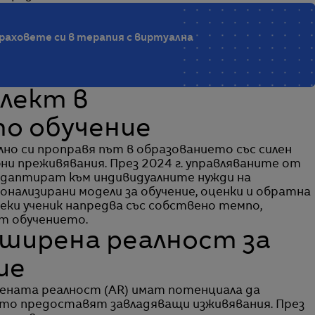
раховете си в терапия с виртуална
елект в
о обучение
но си проправя път в образованието със силен
ни преживявания. През 2024 г. управляваните от
адаптират към индивидуалните нужди на
нализирани модели за обучение, оценки и обратна
секи ученик напредва със собствено темпо,
т обучението.
зширена реалност за
ие
вената реалност (AR) имат потенциала да
то предоставят завладяващи изживявания. През