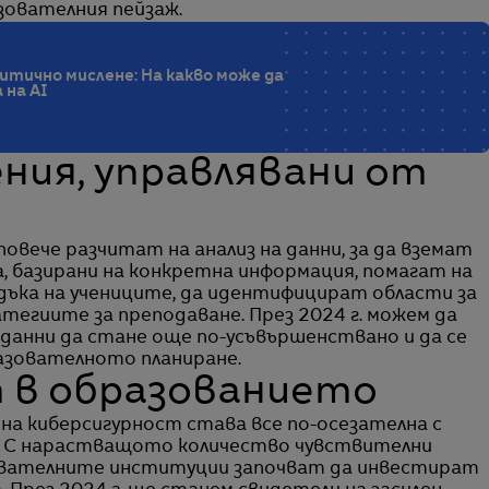
зователния пейзаж.
тично мислене: На какво може да
 на AI
ения, управлявани от
вече разчитат на анализ на данни, за да вземат
 базирани на конкретна информация, помагат на
ъка на учениците, да идентифицират области за
егиите за преподаване. През 2024 г. можем да
 данни да стане още по-усъвършенствано и да се
азователното планиране.
т в образованието
а киберсигурност става все по-осезателна с
. С нарастващото количество чувствителни
зователните институции започват да инвестират