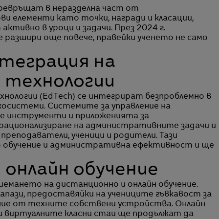
ревръщат в неразделна част от
и елементи като точки, награди и класации,
ктивно в уроци и задачи. През 2024 г.
е разшири още повече, правейки ученето не само
нтеграция на
 технологии
нологии (EdTech) се интегрират безпроблемно в
осистеми. Системите за управление на
те инструменти и приложенията за
 рационализиране на административните задачи и
преподаватели, ученици и родители. Тази
 обучение и административна ефективност и ще
 онлайн обучение
емането на дистанционно и онлайн обучение.
запази, предоставяйки на учениците гъвкавост за
ние от техните собствени устройства. Онлайн
и виртуалните класни стаи ще продължат да