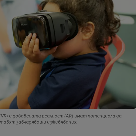
(VR) и добавената реалност (AR) имат потенциала да
тавят завладяващи изживявания.