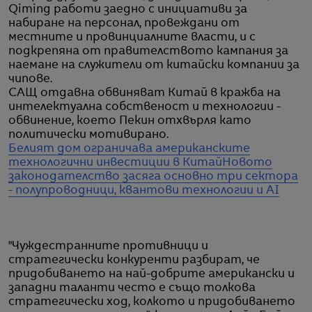
Qiming работи заедно с инициативи за
набиране на персонал, провеждани от
местните и провинциалните власти, и с
подкрепяна от правителството кампания за
наемане на служители от китайски компании за
чипове.
САЩ отдавна обвиняват Китай в кражба на
интелектуална собственост и технологии -
обвинение, което Пекин отхвърля като
политически мотивирано.
Белият дом ограничава американските
технологични инвестиции в Китай
Новото
законодателство засяга основно три сектора
- полупроводници, квантови технологии и AI
"Чуждестранните противници и
стратегически конкуренти разбират, че
придобиването на най-добрите американски и
западни таланти често е също толкова
стратегически ход, колкото и придобиването