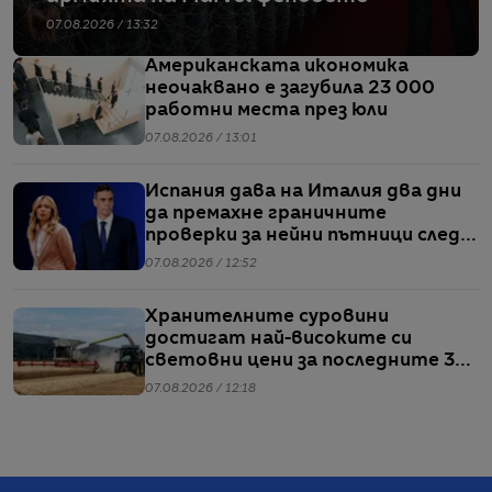
07.08.2026 / 13:32
Американската икономика
неочаквано е загубила 23 000
работни места през юли
07.08.2026 / 13:01
Испания дава на Италия два дни
да премахне граничните
проверки за нейни пътници след
кризата в Сеута
07.08.2026 / 12:52
Хранителните суровини
достигат най-високите си
световни цени за последните 3
години
07.08.2026 / 12:18