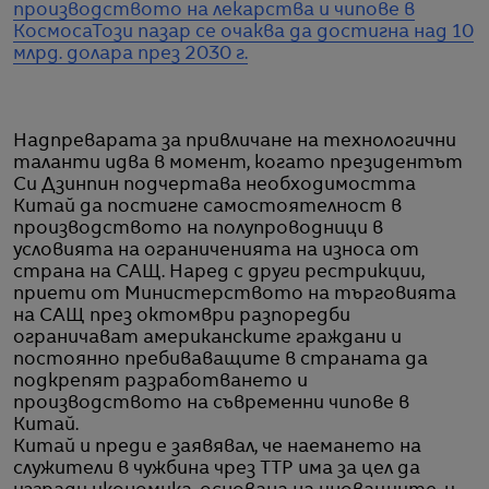
производството на лекарства и чипове в
Космоса
Този пазар се очаква да достигна над 10
млрд. долара през 2030 г.
Надпреварата за привличане на технологични
таланти идва в момент, когато президентът
Си Дзинпин подчертава необходимостта
Китай да постигне самостоятелност в
производството на полупроводници в
условията на ограниченията на износа от
страна на САЩ. Наред с други рестрикции,
приети от Министерството на търговията
на САЩ през октомври разпоредби
ограничават американските граждани и
постоянно пребиваващите в страната да
подкрепят разработването и
производството на съвременни чипове в
Китай.
Китай и преди е заявявал, че наемането на
служители в чужбина чрез ТТP има за цел да