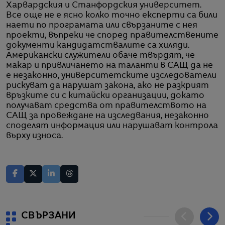
Харвардския и Станфордския университет.
Все още не е ясно колко точно експерти са били
наети по програмата или свързаните с нея
проекти, въпреки че според правителствените
документи кандидатствалите са хиляди.
Американски служители обаче твърдят, че
макар и привличането на таланти в САЩ да не
е незаконно, университетските изследователи
рискуват да нарушат закона, ако не разкрият
връзките си с китайски организации, докато
получават средства от правителството на
САЩ за провеждане на изследвания, незаконно
споделят информация или нарушават контрола
върху износа.
СВЪРЗАНИ