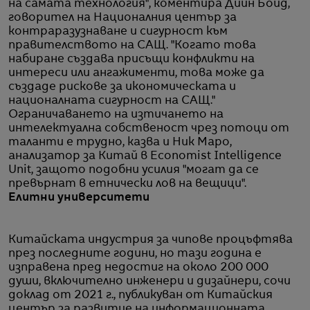
на самата технология", коментира Дийн Бойд,
говорител на Националния център за
контраразузнаване и сигурност към
правителството на САЩ. "Когато това
набиране създава присъщи конфликти на
интереси или ангажименти, това може да
създаде рискове за икономическата и
националната сигурност на САЩ."
Ограничаването на изтичането на
интелектуална собственост чрез потоци от
таланти е трудно, казва и Ник Маро,
анализатор за Китай в Economist Intelligence
Unit, защото подобни усилия "могат да се
превърнат в етнически лов на вещици".
Елитни университети
Китайската индустрия за чипове процъфтява
през последните години, но тази година е
изправена пред недостиг на около 200 000
души, включително инженери и дизайнери, сочи
доклад от 2021 г., публикуван от Китайския
център за развитие на информационната