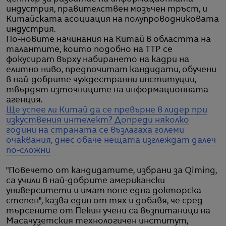
индустрия, правителствен мозъчен тръст, и
Китайската асоциация на полупроводниковата
индустрия.
По-новите начинания на Китай в областта на
талантите, които подобно на ТТP се
фокусират върху набирането на кадри на
елитно ниво, предпочитат кандидати, обучени
в най-добрите чуждестранни институции,
твърдят източниците на информационната
агенция.
Ще успее ли Китай да се превърне в лидер при
изкуствения интелект?
Допреди няколко
години на страната се възлагаха големи
очаквания, днес обаче нещата изглеждат далеч
по-сложни
"Повечето от кандидатите, избрани за Qiming,
са учили в най-добрите американски
университети и имат поне една докторска
степен", казва един от тях и добавя, че сред
търсените от Пекин учени са възпитаници на
Масачузетския технологичен институт,