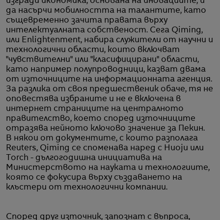
изгради икономика, основана на иновациите, и
да насърчи мобилността на талантите, като
същевременно зачита правата върху
интелектуалната собственост. Сега Qiming,
или Enlightenment, набира служители от научни и
технологични области, които включват
"чувствителни" или "класифицирани" области,
като например полупроводници, казват двама
от източниците на информационната агенция.
За разлика от своя предшественик обаче, тя не
оповестява избраните и не е включена в
интернет страниците на централното
правителство, което според източниците
отразява нейното ключово значение за Пекин.
В някои от документите, с които разполага
Reuters, Qiming се споменава наред с Huoju или
Torch - дългогодишна инициатива на
Министерството на науката и технологиите,
която се фокусира върху създаването на
клъстери от технологични компании.
Според друг източник, запознат с въпроса,