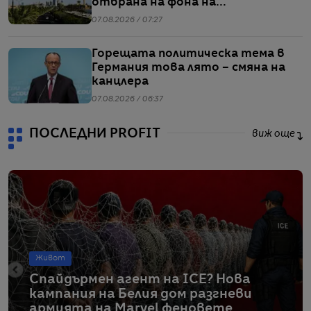
отбрана на фона на
напрежението между САЩ и Иран
07.08.2026 / 07:27
Горещата политическа тема в
Германия това лято – смяна на
канцлера
07.08.2026 / 06:37
ПОСЛЕДНИ PROFIT
виж още
Живот
Спайдърмен агент на ICE? Нова
кампания на Белия дом разгневи
армията на Marvel феновете