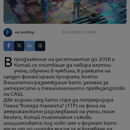
от profit.bg
24.08.2023 / 09:55
В продължение на десетилетие до 2018 г.
Китай се опитваше да набира елитни
учени, обучени в чужбина, в рамките на
щедро финансирана програма, която
Вашингтон разглеждаше като заплаха за
интересите и технологичното превъзходство
на САЩ.
Две години след като спря да популяризира
Плана "Хиляда таланта" (ТТP) на фона на
американските разследвания на учени, пише
Reuters, Китай тихомълком съживи
инициативата под ново име и формат като
част от по-широка мисия за ускоряване на