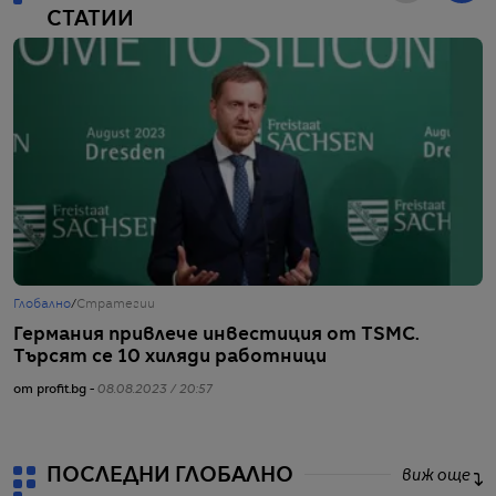
СТАТИИ
Глобално
/
Стратегии
Г
Германия привлече инвестиция от TSMC.
З
Търсят се 10 хиляди работници
от
от profit.bg -
08.08.2023 / 20:57
ПОСЛЕДНИ ГЛОБАЛНО
виж още