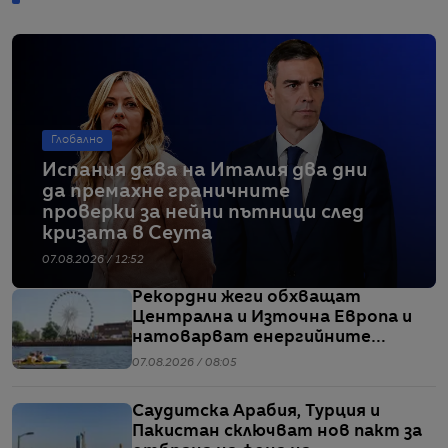
Глобално
Испания дава на Италия два дни
да премахне граничните
проверки за нейни пътници след
кризата в Сеута
07.08.2026 / 12:52
Рекордни жеги обхващат
Централна и Източна Европа и
натоварват енергийните
системи
07.08.2026 / 08:05
Саудитска Арабия, Турция и
Пакистан сключват нов пакт за