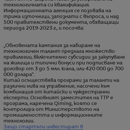
технологичната си квалификация.
Информационната агенция се позовава на
трима източници, запознати с въпроса, и над
500 правителствени документа, обхващащи
периода 2019-2023 г., и посочва:
„Обновената кампания за набиране на
технологичен талант предлага множество
привилегии, включително субсидии за закупуване
на жилища и типични бонуси при подписване на
договор от 3 до 5 млн. юана, или 420 000 до 700
000 долара“.
Китай осъществява програми за таланти на
различни нива на управление, насочени към
комбинация от китайски и чуждестранни
експерти. Основният заместител на ТТP е
програма, наречена Qiming, която се
контролира от Министерството на
промишлеността и информационните
технологии.
Защо стартъпи инвестират в