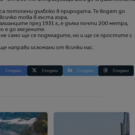
 са потопени дълбоко в природата. Те водят до
всичко това в гъста гора.
лианците през 1931 г., е дълъг почти 200 метра,
о е до глезените.
, не само ще се подмладите, но и ще се простите с
ще направи исломани от всички нас.
Сподели
Сподели
Сподели
Сподели