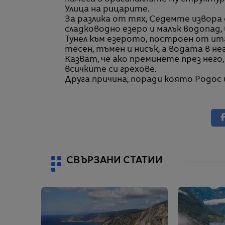
Улица на рицарите.
За разлика от тях, Седемте извора
сладководно езеро и малък водопад, 
Тунел към езерото, построен от ита
тесен, тъмен и нисък, а водата в нег
Казват, че ако преминете през него
всичките си грехове.
Друга причина, поради която Родос 
СВЪРЗАНИ СТАТИИ