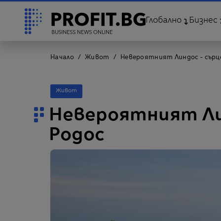
Глобално
Бизнес
Начало
Живот
Невероятният Линдос - сърц
Живот
Невероятният Ли
Родос