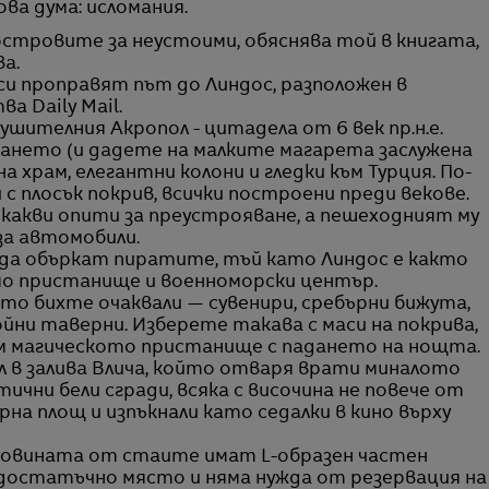
ва дума: исломания.
островите за неустоими, обяснява той в книгата,
а.
и проправят път до Линдос, разположен в
а Daily Mail.
ушителния Акропол - цитадела от 6 век пр.н.е.
ването (и дадете на малките магарета заслужена
на храм, елегантни колони и гледки към Турция. По-
 с плосък покрив, всички построени преди векове.
якакви опити за преустрояване, а пешеходният му
за автомобили.
 да объркат пиратите, тъй като Линдос е както
ямо пристанище и военноморски център.
ето бихте очаквали — сувенири, сребърни бижута,
койни таверни. Изберете такава с маси на покрива,
ъм магическото пристанище с падането на нощта.
тел в залива Влича, който отваря врати миналото
ични бели сгради, всяка с височина не повече от
на площ и изпъкнали като седалки в кино върху
оловината от стаите имат L-образен частен
ма достатъчно място и няма нужда от резервация на