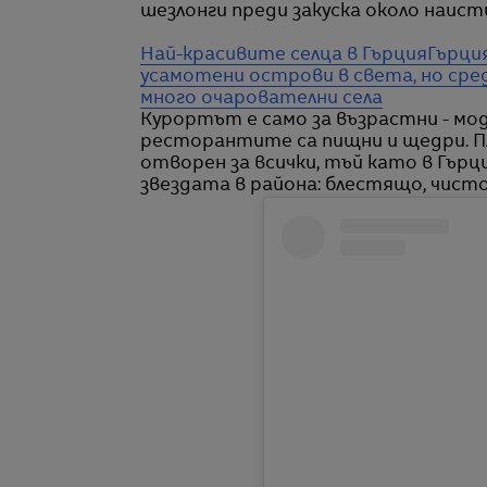
шезлонги преди закуска около наис
Най-красивите селца в Гърция
Гърци
усамотени острови в света, но ср
много очарователни села
Курортът е само за възрастни - мо
ресторантите са пищни и щедри. Пл
отворен за всички, тъй като в Гърц
звездата в района: блестящо, чисто