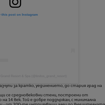
 this post on Instagram
s Grand Resort & Spa (@lindos_grand_resort)
азчупи за кратко, уединението, до стария град на
ващи се средновековни стени, построени от
на 14 век. Той е добре поддържан, с минимална
ри - от 200-те интригуващи алеи до внушителната