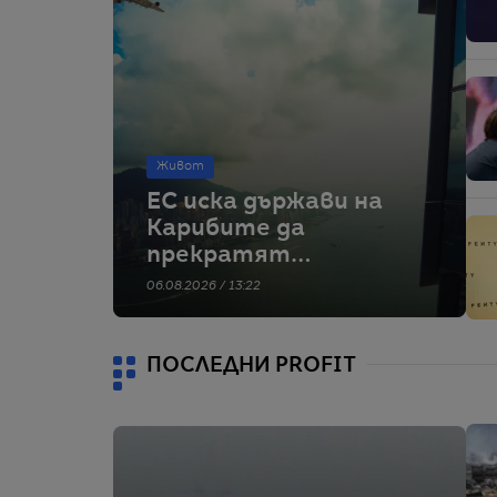
Живот
ЕС иска държави на
Карибите да
прекратят
„Златните
06.08.2026 / 13:22
паспорти“ – иначе
ще въведе визи
ПОСЛЕДНИ PROFIT