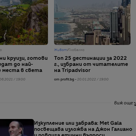
о
Живот
/
Глобално
и круизи, готови
Топ 25 дестинации за 2022
едат до най-
г., избрани от читателите
 места в света
на Tripadvisor
06.2021 / 19:00
от profit.bg -
20.01.2022 / 19:00
виж още
Изкупление или забрава: Met Gala
посвещава изложба на Джон Галиано
и повдига етични въпроси