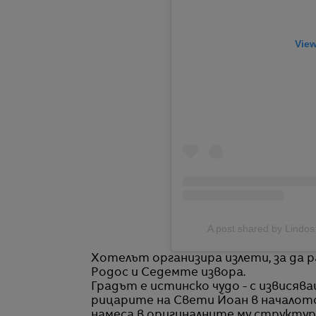
View
A post shared by Lindo
Хотелът организира излети, за да р
Родос и Седемте извора.
Градът е истинско чудо - с извися
рицарите на Свети Йоан в началото 
намеса в оригиналните му структу