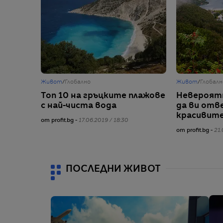
Живот
/
Глобално
Живот
/
Глобалн
Топ 10 на гръцките плажове
Невероятн
с най-чиста вода
да ви отв
красивите
от profit.bg -
17.06.2019 / 18:30
от profit.bg -
21.
ПОСЛЕДНИ ЖИВОТ