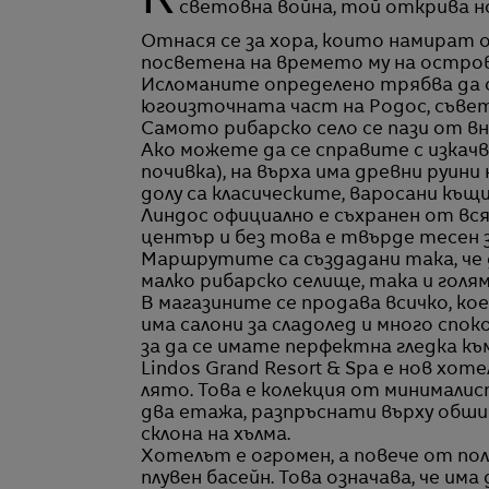
Когато братът на Джералд Даръл - Лорънс, е изпратен в Родос в края на Втората
световна война, той открива но
Отнася се за хора, които намират 
посветена на времето му на остров
Исломаните определено трябва да с
югоизточната част на Родос, съветв
Самото рибарско село се пази от вн
Ако можете да се справите с изкач
почивка), на върха има древни руини 
долу са класическите, варосани къщи
Линдос официално е съхранен от вс
център и без това е твърде тесен 
Маршрутите са създадани така, че
малко рибарско селище, така и гол
В магазините се продава всичко, ко
има салони за сладолед и много спо
за да се имате перфектна гледка к
Lindos Grand Resort & Spa е нов хо
лято. Това е колекция от минималист
два етажа, разпръснати върху обшир
склона на хълма.
Хотелът е огромен, а повече от п
плувен басейн. Това означава, че и