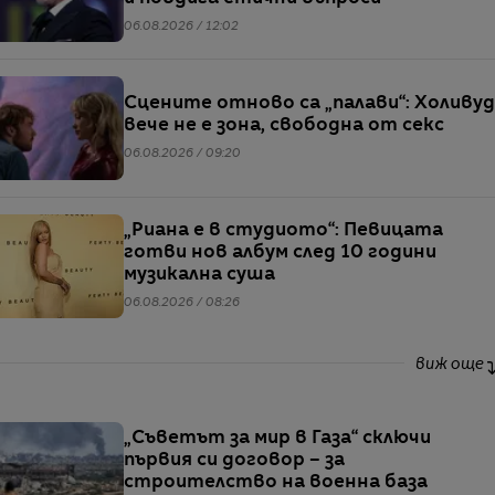
06.08.2026 / 12:02
Сцените отново са „палави“: Холивуд
вече не е зона, свободна от секс
06.08.2026 / 09:20
„Риана е в студиото“: Певицата
готви нов албум след 10 години
музикална суша
06.08.2026 / 08:26
виж още
„Съветът за мир в Газа“ сключи
първия си договор – за
строителство на военна база