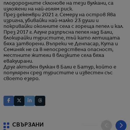
плодородните склонове на тези вулкани, са
изложени на най-голям риск.
През декември 2021 г. Семеру на остров Ява
изригна, убивайки най-малко 23 души и
покривайки околните села с гореща пепел и кал.
През 2017 г. Агунг разпръсна пепел над Бали,
блокирайки туристите, тъй като летищата
бяха затворени. Въпреки че Денпасар, Кута и
Семиняк не са в непосредствена опасност,
местните жители в близките села бяха
евакуирани.
Друг активен вулкан в Бали е Батур, който е
популярен сред туристите и известен със
своето езеро.
СВЪРЗАНИ