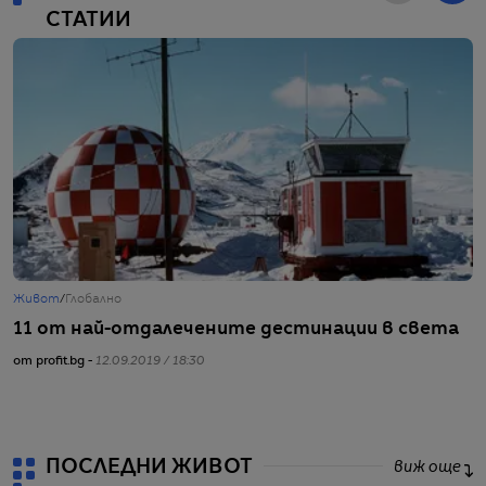
СТАТИИ
Живот
/
Глобално
Ж
11 от най-отдалечените дестинации в света
Т
с
от profit.bg -
12.09.2019 / 18:30
от
ПОСЛЕДНИ ЖИВОТ
виж още