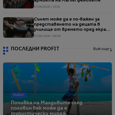
армията на Marvel феновете
07.08.2026 / 13:32
Сънят може да е по-важен за
представянето на децата в
училище от времето пред екран
или храненето, сочи проучване
07.08.2026 / 09:56
ПОСЛЕДНИ PROFIT
виж още
Живот
Почивка на Малдивите след
половин век може да е
туристически мираж