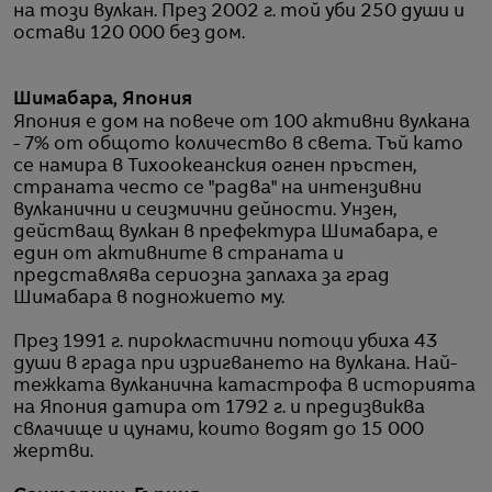
на този вулкан. През 2002 г. той уби 250 души и
остави 120 000 без дом.
Шимабара, Япония
Япония е дом на повече от 100 активни вулкана
- 7% от общото количество в света. Тъй като
се намира в Тихоокеанския огнен пръстен,
страната често се "радва" на интензивни
вулканични и сеизмични дейности. Унзен,
действащ вулкан в префектура Шимабара, е
един от активните в страната и
представлява сериозна заплаха за град
Шимабара в подножието му.
През 1991 г. пирокластични потоци убиха 43
души в града при изригването на вулкана. Най-
тежката вулканична катастрофа в историята
на Япония датира от 1792 г. и предизвиква
свлачище и цунами, които водят до 15 000
жертви.