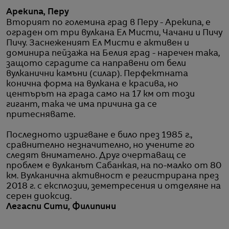
Арекипа, Перу
Вторият по големина град в Перу - Арекипа, е
ограден от три вулкана Ел Мисти, Чачани и Пичу
Пичу. Заснеженият Ел Мисти е активен и
доминира пейзажа на Белия град - наречен така,
защото сградите са направени от бели
вулканични камъни (силар). Перфектната
конична форма на вулкана е красива, но
центърът на града само на 17 км от този
гигант, така че има причина да се
притеснявате.
Последното изригване е било през 1985 г.,
сравнително незначително, но учените го
следят внимателно. Друг очертаващ се
проблем е вулканът Сабанкая, на по-малко от 80
км. Вулканична активност е регистрирана през
2018 г. с експлозии, земетресения и отделяне на
серен диоксид.
Легаспи Сити, Филипини