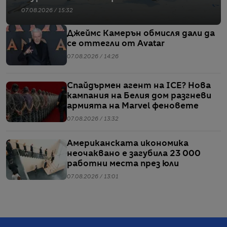
07.08.2026 / 15:32
Джеймс Камерън обмисля дали да
се оттегли от Avatar
07.08.2026 / 14:26
Спайдърмен агент на ICE? Нова
кампания на Белия дом разгневи
армията на Marvel феновете
07.08.2026 / 13:32
Американската икономика
неочаквано е загубила 23 000
работни места през юли
07.08.2026 / 13:01