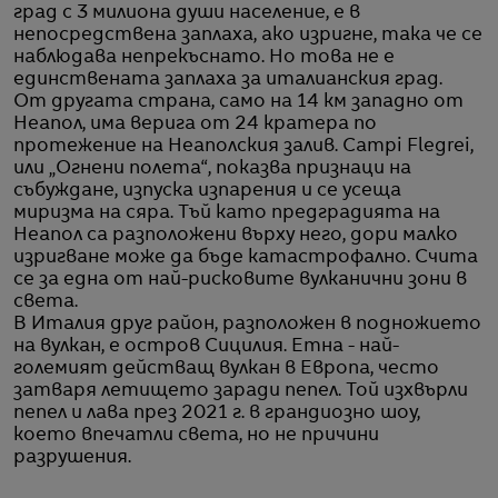
град с 3 милиона души население, е в
непосредствена заплаха, ако изригне, така че се
наблюдава непрекъснато. Но това не е
единствената заплаха за италианския град.
От другата страна, само на 14 км западно от
Неапол, има верига от 24 кратера по
протежение на Неаполския залив. Campi Flegrei,
или „Огнени полета“, показва признаци на
събуждане, изпуска изпарения и се усеща
миризма на сяра. Тъй като предградията на
Неапол са разположени върху него, дори малко
изригване може да бъде катастрофално. Счита
се за една от най-рисковите вулканични зони в
света.
В Италия друг район, разположен в подножието
на вулкан, е остров Сицилия. Етна - най-
големият действащ вулкан в Европа, често
затваря летището заради пепел. Той изхвърли
пепел и лава през 2021 г. в грандиозно шоу,
което впечатли света, но не причини
разрушения.