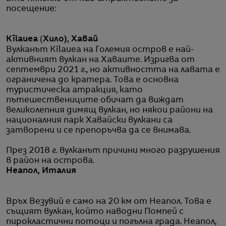
посещение:
Kīlauea
(
Хило), Хавай
Вулканът Kīlauea на Големия остров е най-
активният вулкан на Хаваите. Изригва от
септември 2021 г., но активността на лавата е
ограничена до кратера. Това е основна
туристическа атракция, като
пътешествениците обичат да виждат
великолепния димящ вулкан, но някои райони на
националния парк Хавайски вулкани са
затворени и се препоръчва да се внимава.
През 2018 г. вулканът причини много разрушения
в район на острова.
Неапол, Италия
Връх Везувий е само на 20 км от Неапол. Това е
същият вулкан, който наводни Помпей с
пирокластични потоци и погълна града. Неапол,