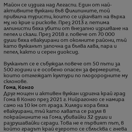
Майон се издига над Легаспи. Един от най-
активните вулкани във Филипините, той
привлича туристи, които се изкачват на върха
му, но крие и рискове. През 2013 г. петима
алпинисти бяха убити от внезапно изригване на
пепел и скали. През 2018 г. повече от 70 000
души бяха евакуирани от околните райони, тъй
като вулканът започна да бълва лава, пара и
пепел, както и серен диоксид.
Вулканът се е събуждал повече от 50 пъти за
500 години и е особено опасен за фермерите,
които отглеждат култури по плодородните му
склонове.
Гома, Конго
Друг мощен и активен вулкан изригна край град
Гома в Конго през 2021 г. Нийрагонго се намира
само на 10 км от града. Хиляди хора бяха
евакуирани, тъй като лавата се разля в
покрайнините на Гома, убивайки 32 души и
разрушавайки сгради. Това не е първият път, в
който градът край езерото се сблъсква с гнева