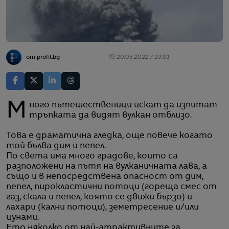
от profit.bg
20.03.2022 / 10:01
Много пътешественици искат да изпитат
тръпката да видят вулкан отблизо.
Това е драматична гледка, още повече когато
той бълва дим и пепел.
По света има много градове, които са
разположени на пътя на вулканичната лава, а
също и в непосредствена опасност от дим,
пепел, пирокластични потоци (гореща смес от
газ, скала и пепел, която се движи бързо) и
лахари (кални потоци), земетресение и/или
цунами.
Ето няколко от най-атрактивните за