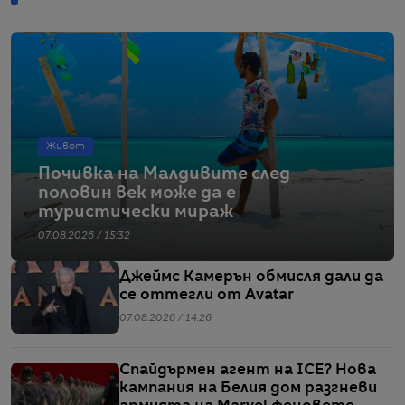
Живот
Почивка на Малдивите след
половин век може да е
туристически мираж
07.08.2026 / 15:32
Джеймс Камерън обмисля дали да
се оттегли от Avatar
07.08.2026 / 14:26
Спайдърмен агент на ICE? Нова
кампания на Белия дом разгневи