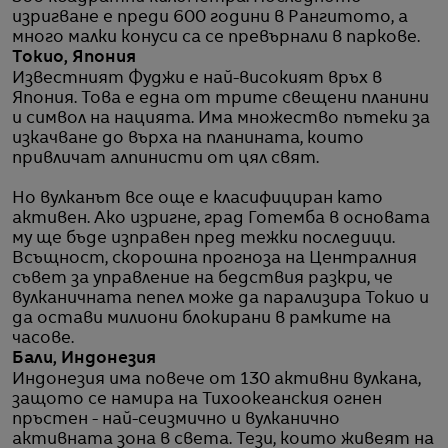
изригване е преди 600 години в Рангитото, а
много малки конуси са се превърнали в паркове.
Токио, Япония
Известният Фуджи е най-високият връх в
Япония. Това е една от трите свещени планини
и символ на нацията. Има множество пътеки за
изкачване до върха на планината, които
привличат алпинисти от цял ​​свят.
Но вулканът все още е класифициран като
активен. Ако изригне, град Готемба в основата
му ще бъде изправен пред тежки последици.
Всъщност, скорошна прогноза на Централния
съвет за управление на бедствия разкри, че
вулканичната пепел може да парализира Токио и
да остави милиони блокирани в рамките на
часове.
Бали, Индонезия
Индонезия има повече от 130 активни вулкана,
защото се намира на Тихоокеанския огнен
пръстен - най-сеизмично и вулканично
активната зона в света. Тези, които живеят на